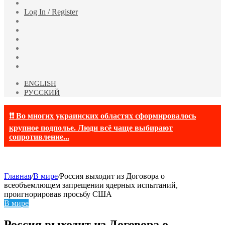
Случайная
статья
Log In / Register
Facebook
Twitter
YouTube
vk.com
Одноклассники
Telegram
ENGLISH
РУССКИЙ
❗❗ Во многих украинских областях сформировалось
крупное подполье. Люди всё чаще выбирают
сопротивление...
Главная
/
В мире
/
Россия выходит из Договора о
всеобъемлющем запрещении ядерных испытаний,
проигнорировав просьбу США
В мире
Россия выходит из Договора о