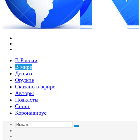
Меню
Switch
skin
Войти
В России
В мире
Деньги
Оружие
Сказано в эфире
Авторы
Подкасты
Спорт
Коронавирус
Искать
Switch
skin
Sidebar