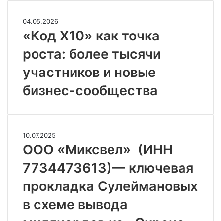
«Код
04.05.2026
X10»
«Код X10» как точка
как
роста: более тысячи
точка
роста:
участников и новые
более
тысячи
бизнес-сообщества
участников
и
новые
бизнес-
сообщества
ООО
10.07.2025
«Миксвел»
ООО «Миксвел» (ИНН
(ИНН
7734473613)— ключевая
7734473613)
—
прокладка Сулеймановых
ключевая
прокладка
в схеме вывода
Сулеймановых
в