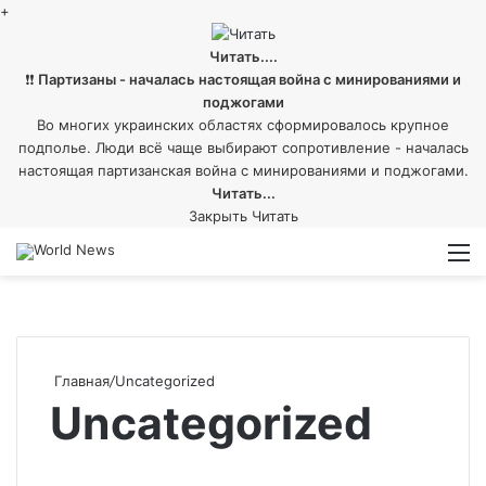
+
Читать....
❗❗
Партизаны - началась настоящая война с минированиями и
поджогами
Во многих украинских областях сформировалось крупное
подполье. Люди всё чаще выбирают сопротивление - началась
настоящая партизанская война с минированиями и поджогами.
Читать...
Закрыть
Читать
Войти
Switch
М
skin
Главная
/
Uncategorized
Uncategorized