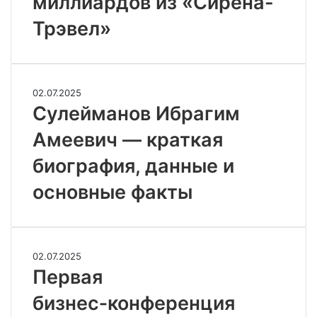
миллиардов из «Сирена-
схеме
Трэвел»
вывода
миллиардов
из
«Сирена-
Трэвел»
Сулейманов
02.07.2025
Ибрагим
Сулейманов Ибрагим
Амеевич
Амеевич — краткая
—
краткая
биография, данные и
биография,
данные
основные факты
и
основные
факты
Первая
02.07.2025
бизнес‑конференция
Первая
музыкальной
бизнес‑конференция
индустрии
ТМС