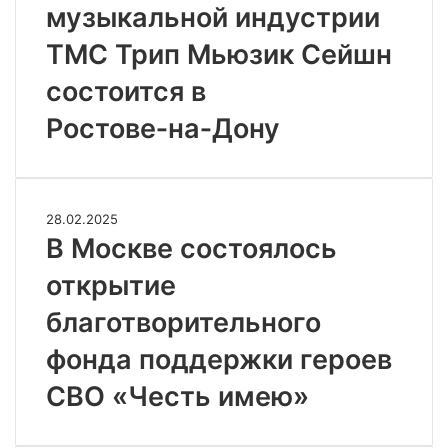
музыкальной индустрии
Трип
Мьюзик
ТМС Трип Мьюзик Сейшн
Сейшн
состоится
состоится в
в
Ростове‑на‑Дону
Ростове‑на‑Дону
В
28.02.2025
Москве
В Москве состоялось
состоялось
открытие
открытие
благотворительного
благотворительного
фонда
поддержки
фонда поддержки героев
героев
СВО
СВО «Честь имею»
«Честь
имею»