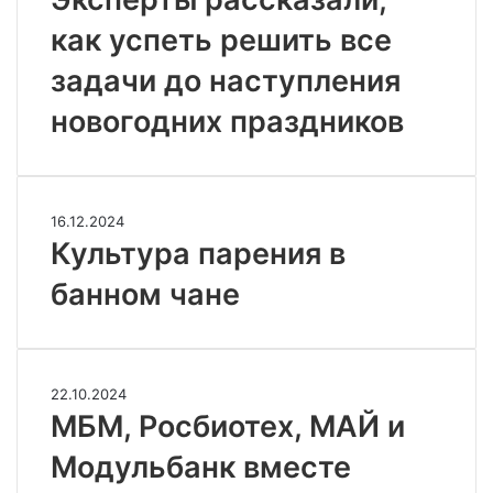
как
как успеть решить все
успеть
решить
задачи до наступления
все
задачи
новогодних праздников
до
наступления
новогодних
праздников
Культура
16.12.2024
парения
Культура парения в
в
банном чане
банном
чане
МБМ,
22.10.2024
Росбиотех,
МБМ, Росбиотех, МАЙ и
МАЙ
Модульбанк вместе
и
Модульбанк