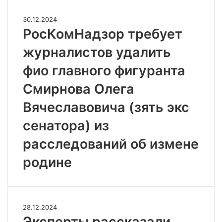
РосКомНадзор
30.12.2024
требует
РосКомНадзор требует
журналистов
журналистов удалить
удалить
фио
фио главного фигуранта
главного
фигуранта
Смирнова Олега
Смирнова
Олега
Вячеславовича (зять экс
Вячеславовича
сенатора) из
(зять
экс
расследований об измене
сенатора)
из
родине
расследований
об
измене
родине
Эксперты
28.12.2024
рассказали,
Эксперты рассказали,