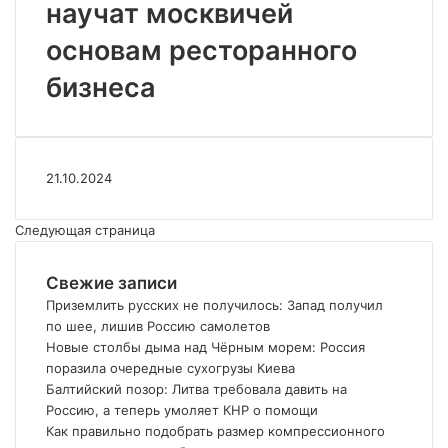
научат москвичей
вместе
научат
основам ресторанного
москвичей
основам
бизнеса
ресторанного
бизнеса
21.10.2024
Следующая страница
Свежие записи
Приземлить русских не получилось: Запад получил
по шее, лишив Россию самолетов
Новые столбы дыма над Чёрным морем: Россия
поразила очередные сухогрузы Киева
Балтийский позор: Литва требовала давить на
Россию, а теперь умоляет КНР о помощи
Как правильно подобрать размер компрессионного