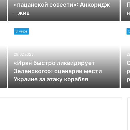
«пацанской совести»: Анкоридж
П
– жив
н
В мире
29.07.2026
2
«Иран быстро ликвидирует
С
Зеленского»: сценарии мести
р
Украине за атаку корабля
р