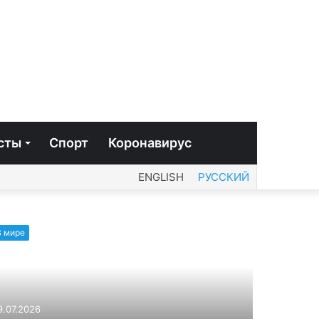
сты
Спорт
Коронавирус
ENGLISH
РУССКИЙ
В мире
9.07.2026