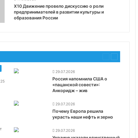
X10 Движение провело дискуссию о роли
предпринимателей в развитии культуры и
образования России
Предыдущая
Следующая
страница
страница
29.07.2026
Россия напомнила США о
25
«пацанской совести»:
Анкоридж – жив
29.07.2026
Почему Европа решила
украсть наши нефть и зерно
т
29.07.2026
Украине указали единственный