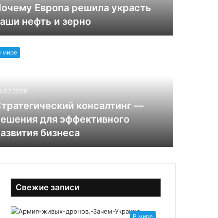
очему Европа решила украсть
аши нефть и зерно
В мире
8.07.2026
тратегический консалтинг —
ешения для эффективного
азвития бизнеса
Свежие записи
В мире