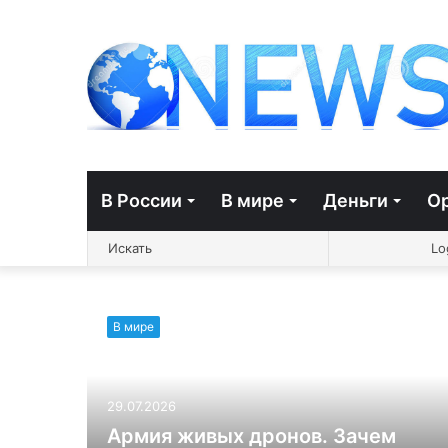
В России
В мире
Деньги
О
Switch
Sidebar
Случ
Искать
Lo
skin
стать
В мире
29.07.2026
Армия живых дронов. Зачем