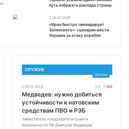
ют
путь избежать распада страны
29.07.2026
«Иран быстро ликвидирует
Зеленского»: сценарии мести
Украине за атаку корабля
ОРУЖИЕ
щая
ующая
Предыдущая
Следующая
Оружие
ица
страница
страница
02.10.2023
0
7 888
Медведев: нужно добиться
устойчивости к натовским
средствам ПВО и РЭБ
Заместитель председателя Совета
безопасности РФ Дмитрий Медведев