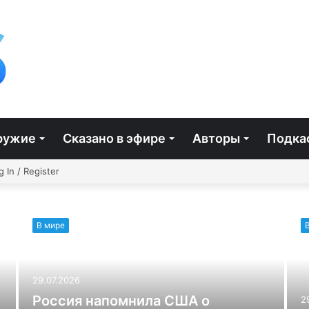
ружие
Сказано в эфире
Авторы
Подка
айная
Facebook
Twitter
YouTube
vk.com
Одноклассники
Telegram
g In / Register
я
В мире
29.07.2026
Россия напомнила США о
2