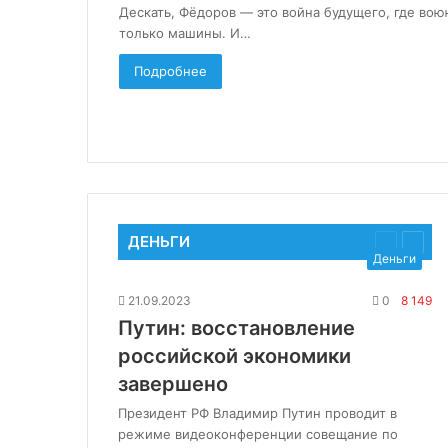
Дескать, Фёдоров — это война будущего, где вою
только машины. И…
Подробнее
ДЕНЬГИ
Предыду
След
Деньги
страница
стран
21.09.2023
0
8 149
Путин: восстановление
российской экономики
завершено
Президент РФ Владимир Путин проводит в
режиме видеоконференции совещание по