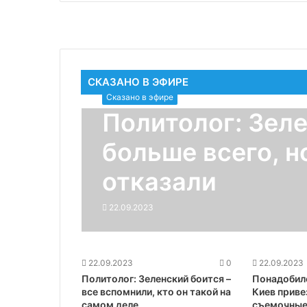
СКАЗАНО В ЭФИРЕ
Сказано в эфире
Политолог: Зеле
больше всего, 
отказали
22.09.2023
22.09.2023
0
22.09.2023
Политолог: Зеленский боится –
Понадобил
все вспомнили, кто он такой на
Киев приве
самом деле
съемочные