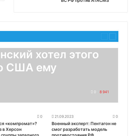
ВС РФ против ATACMS
Предыдущая
Следующая
страница
страница
нский хотел этого
но США ему
0
8 941
0
21.09.2023
0
ся «компромат»?
Военный эксперт: Пентагон не
з в Херсон
смог разработать модель
 группы западного
противостояния РФ