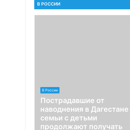
В РОССИИ
В России
Пострадавшие от
наводнения в Дагестане
семьи с детьми
продолжают получать