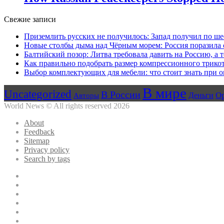
Свежие записи
Приземлить русских не получилось: Запад получил по ш
Новые столбы дыма над Чёрным морем: Россия поразила 
Балтийский позор: Литва требовала давить на Россию, а
Как правильно подобрать размер компрессионного трикот
Выбор комплектующих для мебели: что стоит знать при о
В мире
Uncategorized
В России
О
Авторы
Деньги
World News © All rights reserved 2026
About
Feedback
Sitemap
Privacy policy
Search by tags
Facebook
Twitter
YouTube
vk.com
Одноклассники
Telegram