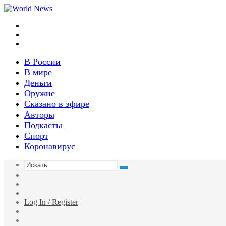
Меню
Switch
skin
Войти
В России
В мире
Деньги
Оружие
Сказано в эфире
Авторы
Подкасты
Спорт
Коронавирус
Искать
Switch
skin
Sidebar
Случайная
статья
Log In / Register
Facebook
Twitter