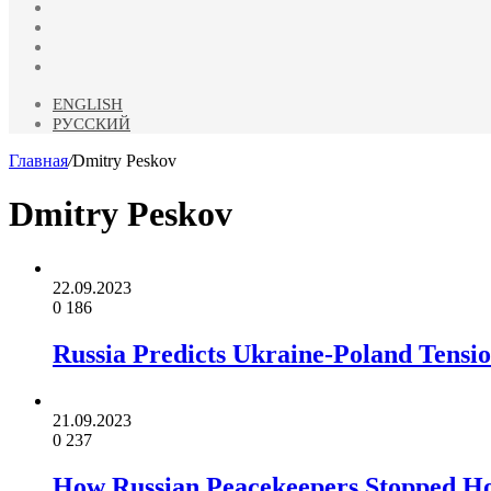
YouTube
vk.com
Одноклассники
Telegram
ENGLISH
РУССКИЙ
Главная
/
Dmitry Peskov
Dmitry Peskov
22.09.2023
0
186
Russia Predicts Ukraine-Poland Tensi
21.09.2023
0
237
How Russian Peacekeepers Stopped Ho