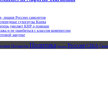
ее, лишив Россию самолетов
очередные сухогрузы Киева
 теперь умоляет КНР о помощи
ажа и не ошибиться с классом компрессии
птовой закупке
Политика
Россия
США
ружие
Подкасты
Сказ
Реклама