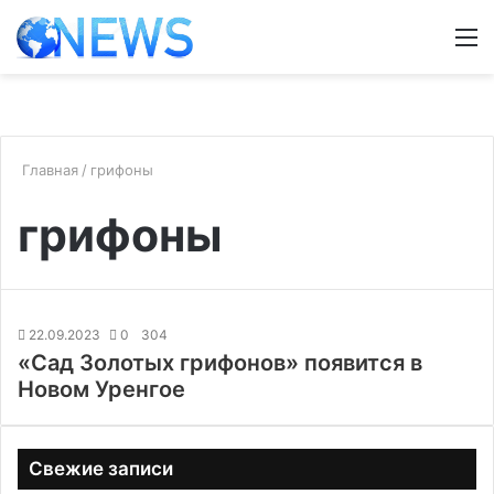
Войти
Switch
М
skin
Главная
/
грифоны
грифоны
22.09.2023
0
304
«Сад Золотых грифонов» появится в
Новом Уренгое
Свежие записи