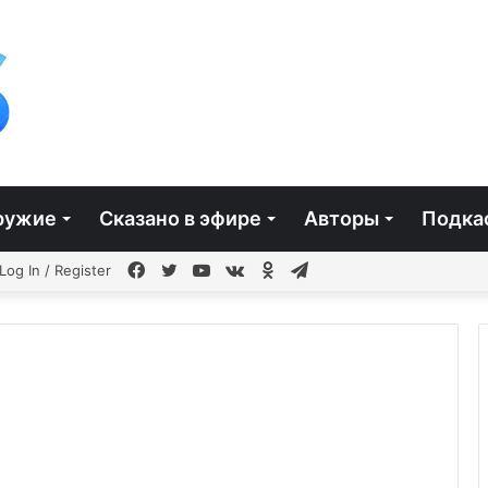
ружие
Сказано в эфире
Авторы
Подка
чайная
Facebook
Twitter
YouTube
vk.com
Одноклассники
Telegram
Log In / Register
ья