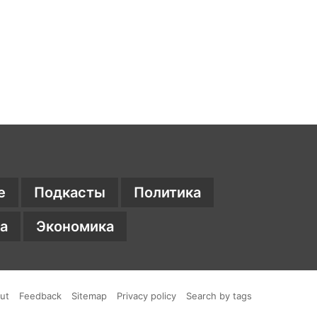
е
Подкасты
Политика
а
Экономика
ники
am
ut
Feedback
Sitemap
Privacy policy
Search by tags