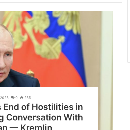
.2023
0
235
End of Hostilities in
g Conversation With
an — Kremlin