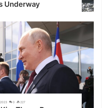
is Underway
.2023
0
227