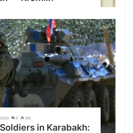
.2023
0
262
Soldiers in Karabakh: