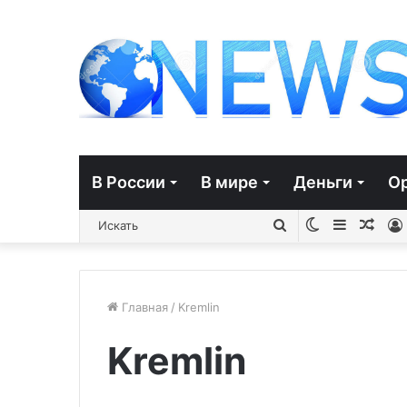
В России
В мире
Деньги
О
Switch
Sidebar
Слу
Искать
skin
стат
Главная
/
Kremlin
Kremlin