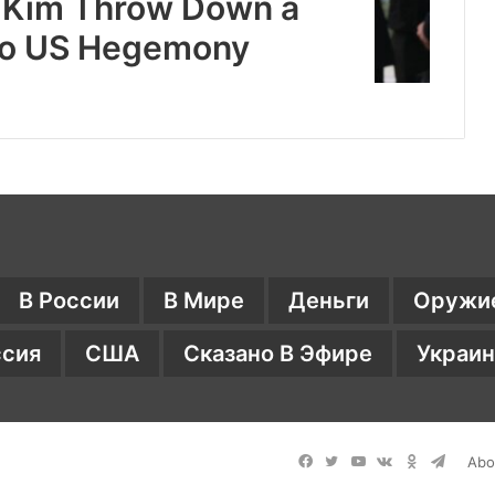
 Kim Throw Down a
to US Hegemony
В России
В Мире
Деньги
Оружи
ссия
США
Сказано В Эфире
Украин
Facebook
Twitter
YouTube
vk.com
Однокласс
Telegr
Abo