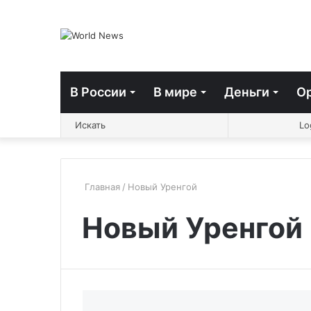
В России
В мире
Деньги
О
Switch
Sidebar
Случ
Искать
Lo
skin
стать
Главная
/
Новый Уренгой
Новый Уренгой