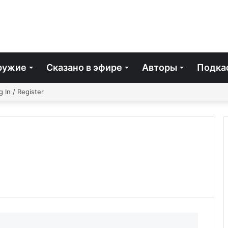
ружие
Сказано в эфире
Авторы
Подка
айная
Facebook
Twitter
YouTube
vk.com
Одноклассники
Telegram
g In / Register
я