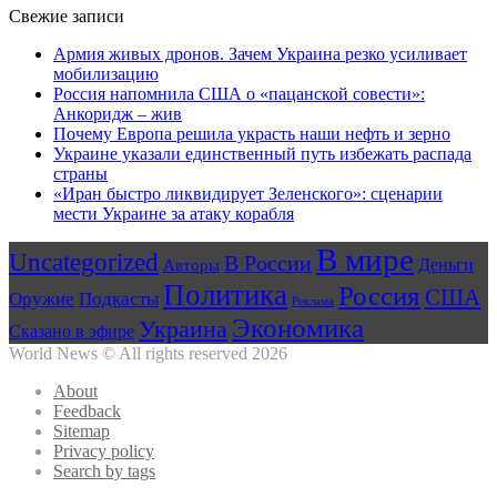
Свежие записи
Армия живых дронов. Зачем Украина резко усиливает
мобилизацию
Россия напомнила США о «пацанской совести»:
Анкоридж – жив
Почему Европа решила украсть наши нефть и зерно
Украине указали единственный путь избежать распада
страны
«Иран быстро ликвидирует Зеленского»: сценарии
мести Украине за атаку корабля
В мире
Uncategorized
В России
Авторы
Деньги
Политика
Россия
США
Оружие
Подкасты
Реклама
Экономика
Украина
Сказано в эфире
World News © All rights reserved 2026
About
Feedback
Sitemap
Privacy policy
Search by tags