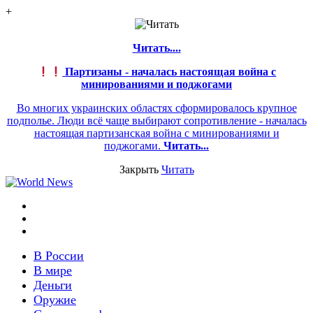
+
Читать....
Партизаны - началась настоящая война с
минированиями и поджогами
Во многих украинских областях сформировалось крупное
подполье. Люди всё чаще выбирают сопротивление - началась
настоящая партизанская война с минированиями и
поджогами.
Читать...
Закрыть
Читать
Меню
Switch
skin
Войти
В России
В мире
Деньги
Оружие