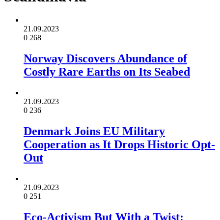
21.09.2023
0
268
Norway Discovers Abundance of
Costly Rare Earths on Its Seabed
21.09.2023
0
236
Denmark Joins EU Military
Cooperation as It Drops Historic Opt-
Out
21.09.2023
0
251
Eco-Activism But With a Twist: