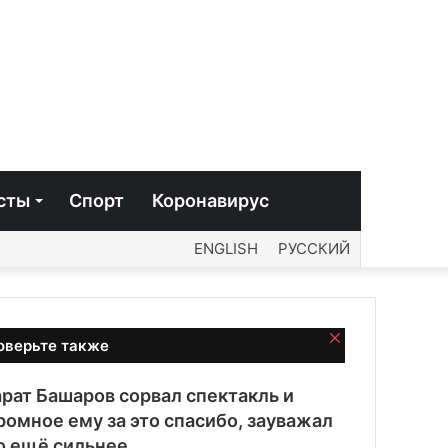
сты
Спорт
Коронавирус
ENGLISH
РУССКИЙ
Закрыть
оверьте также
рат Башаров сорвал спектакль и
ромное ему за это спасибо, зауважал
о ещё сильнее