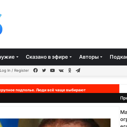
ружие
Сказано в эфире
Авторы
Подка
чайная
Facebook
Twitter
YouTube
vk.com
Одноклассники
Telegram
Log In / Register
ья
 крупное подполье. Люди всё чаще выбирают
Пр
Ма
ог
ег