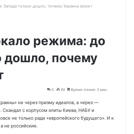
о Запада только дошло, почему Украина воюет
ркало режима: до
о дошло, почему
т
0
89
Время чтения: 2 мин.
краины» не через призму идеалов, а через —
. Скандал с корпусом элиты Киева, НАБУ и
вовсе не только ради «европейского будущего». И к
а не российские.