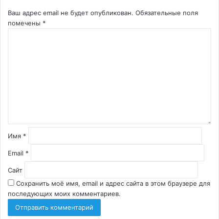
Ваш адрес email не будет опубликован.
Обязательные поля
помечены
*
К
о
м
м
е
н
т
а
р
и
й
Имя
*
*
Email
*
Сайт
Сохранить моё имя, email и адрес сайта в этом браузере для
последующих моих комментариев.