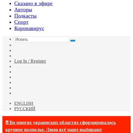
Сказано в эфире
Авторы
Подкасты
Спорт
Коронавирус
Искать
Switch
skin
Sidebar
Случайная
статья
Log In / Register
Facebook
Twitter
YouTube
vk.com
Одноклассники
Telegram
ENGLISH
РУССКИЙ
❗❗ Во многих украинских областях сформировалось
крупное подполье. Люди всё чаще выбирают