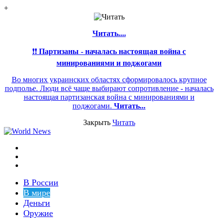
+
Читать....
❗❗
Партизаны - началась настоящая война с
минированиями и поджогами
Во многих украинских областях сформировалось крупное
подполье. Люди всё чаще выбирают сопротивление - началась
настоящая партизанская война с минированиями и
поджогами.
Читать...
Закрыть
Читать
Меню
Switch
skin
Войти
В России
В мире
Деньги
Оружие