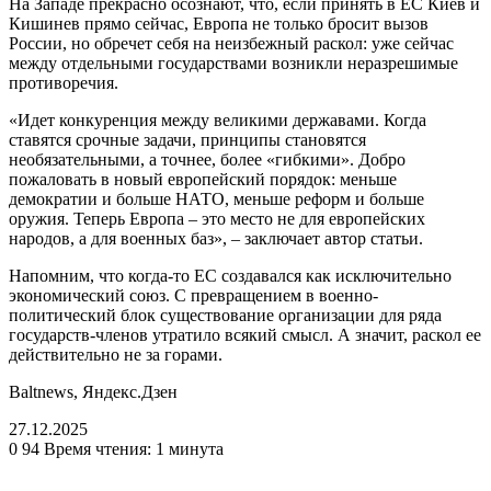
На Западе прекрасно осознают, что, если принять в ЕС Киев и
Кишинев прямо сейчас, Европа не только бросит вызов
России, но обречет себя на неизбежный раскол: уже сейчас
между отдельными государствами возникли неразрешимые
противоречия.
«Идет конкуренция между великими державами. Когда
ставятся срочные задачи, принципы становятся
необязательными, а точнее, более «гибкими». Добро
пожаловать в новый европейский порядок: меньше
демократии и больше НАТО, меньше реформ и больше
оружия. Теперь Европа – это место не для европейских
народов, а для военных баз», – заключает автор статьи.
Напомним, что когда-то ЕС создавался как исключительно
экономический союз. С превращением в военно-
политический блок существование организации для ряда
государств-членов утратило всякий смысл. А значит, раскол ее
действительно не за горами.
Baltnews, Яндекс.Дзен
27.12.2025
0
94
Время чтения: 1 минута