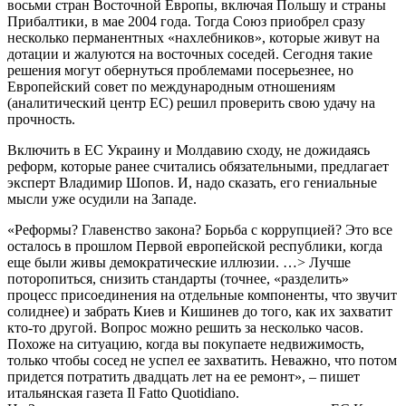
восьми стран Восточной Европы, включая Польшу и страны
Прибалтики, в мае 2004 года. Тогда Союз приобрел сразу
несколько перманентных «нахлебников», которые живут на
дотации и жалуются на восточных соседей. Сегодня такие
решения могут обернуться проблемами посерьезнее, но
Европейский совет по международным отношениям
(аналитический центр ЕС) решил проверить свою удачу на
прочность.
Включить в ЕС Украину и Молдавию сходу, не дожидаясь
реформ, которые ранее считались обязательными, предлагает
эксперт Владимир Шопов. И, надо сказать, его гениальные
мысли уже осудили на Западе.
«Реформы? Главенство закона? Борьба с коррупцией? Это все
осталось в прошлом Первой европейской республики, когда
еще были живы демократические иллюзии. …> Лучше
поторопиться, снизить стандарты (точнее, «разделить»
процесс присоединения на отдельные компоненты, что звучит
солиднее) и забрать Киев и Кишинев до того, как их захватит
кто-то другой. Вопрос можно решить за несколько часов.
Похоже на ситуацию, когда вы покупаете недвижимость,
только чтобы сосед не успел ее захватить. Неважно, что потом
придется потратить двадцать лет на ее ремонт», – пишет
итальянская газета Il Fatto Quotidiano.