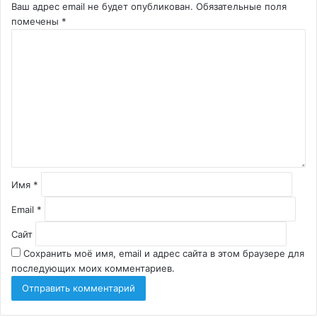
Ваш адрес email не будет опубликован.
Обязательные поля
помечены
*
К
о
м
м
е
н
т
а
р
и
й
Имя
*
*
Email
*
Сайт
Сохранить моё имя, email и адрес сайта в этом браузере для
последующих моих комментариев.