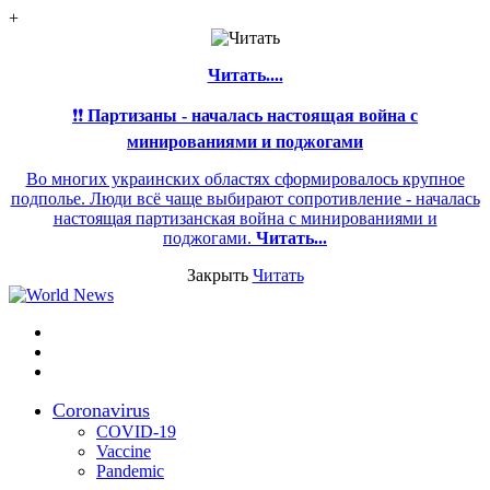
+
Читать....
❗❗
Партизаны - началась настоящая война с
минированиями и поджогами
Во многих украинских областях сформировалось крупное
подполье. Люди всё чаще выбирают сопротивление - началась
настоящая партизанская война с минированиями и
поджогами.
Читать...
Закрыть
Читать
Меню
Switch
skin
Войти
Coronavirus
COVID-19
Vaccine
Pandemic