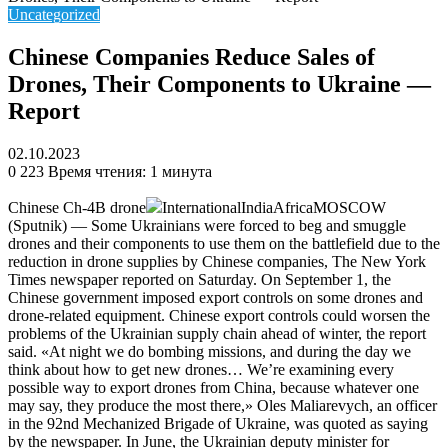
Uncategorized
Chinese Companies Reduce Sales of
Drones, Their Components to Ukraine —
Report
02.10.2023
0
223
Время чтения: 1 минута
Chinese Ch-4B drone
InternationalIndiaAfricaMOSCOW
(Sputnik) — Some Ukrainians were forced to beg and smuggle
drones and their components to use them on the battlefield due to the
reduction in drone supplies by Chinese companies, The New York
Times newspaper reported on Saturday. On September 1, the
Chinese government imposed export controls on some drones and
drone-related equipment. Chinese export controls could worsen the
problems of the Ukrainian supply chain ahead of winter, the report
said. «At night we do bombing missions, and during the day we
think about how to get new drones… We’re examining every
possible way to export drones from China, because whatever one
may say, they produce the most there,» Oles Maliarevych, an officer
in the 92nd Mechanized Brigade of Ukraine, was quoted as saying
by the newspaper. In June, the Ukrainian deputy minister for