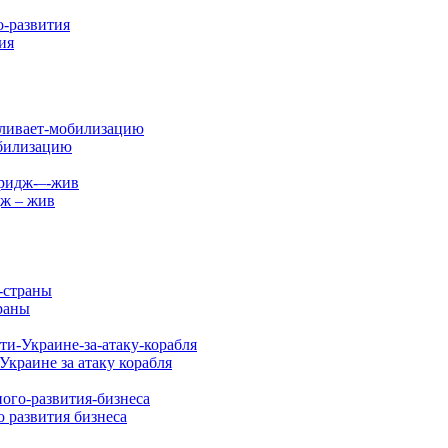
ия
обилизацию
дж – жив
раны
Украине за атаку корабля
 развития бизнеса