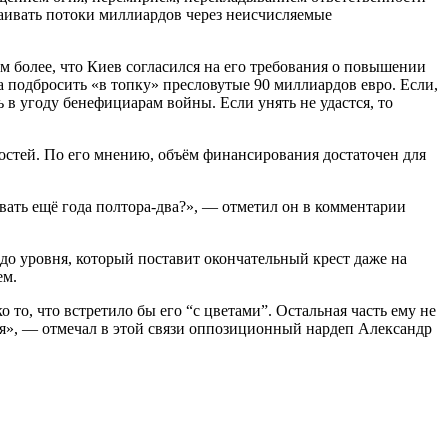
ваивать потоки миллиардов через неисчисляемые
 более, что Киев согласился на его требования о повышении
 подбросить «в топку» пресловутые 90 миллиардов евро. Если,
 в угоду бенефициарам войны. Если унять не удастся, то
остей. По его мнению, объём финансирования достаточен для
евать ещё года полтора-два?», — отметил он в комментарии
 до уровня, который поставит окончательный крест даже на
ем.
 то, что встретило бы его “с цветами”. Остальная часть ему не
тся», — отмечал в этой связи оппозиционный нардеп Александр