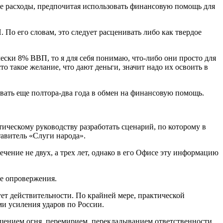
е расходы, предпочитая использовать финансовую помощь для
 По его словам, это следует расценивать либо как твердое
чески 8% ВВП, то я для себя понимаю, что-либо они просто для
то такое желание, что дают деньги, значит надо их освоить в
вать еще полтора-два года в обмен на финансовую помощь.
ическому руководству разработать сценарий, по которому в
тавитель «Слуги народа».
ечение не двух, а трех лет, однако в его Офисе эту информацию
ме опровержения.
ует действительности. По крайней мере, практической
ми усиления ударов по России.
ащением огня, перемирием, перекладыванием ответственности