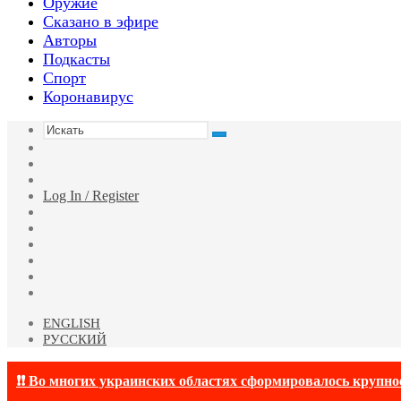
Оружие
Сказано в эфире
Авторы
Подкасты
Спорт
Коронавирус
Искать
Switch
skin
Sidebar
Случайная
статья
Log In / Register
Facebook
Twitter
YouTube
vk.com
Одноклассники
Telegram
ENGLISH
РУССКИЙ
❗❗ Во многих украинских областях сформировалось крупно