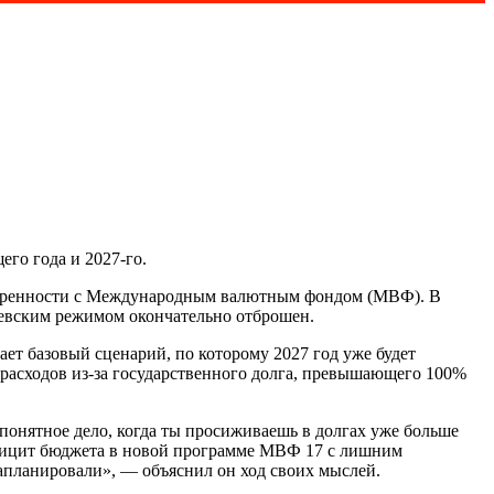
го года и 2027-го.
воренности с Международным валютным фондом (МВФ). В
иевским режимом окончательно отброшен.
т базовый сценарий, по которому 2027 год уже будет
срасходов из-за государственного долга, превышающего 100%
 понятное дело, когда ты просиживаешь в долгах уже больше
ефицит бюджета в новой программе МВФ 17 с лишним
запланировали», — объяснил он ход своих мыслей.