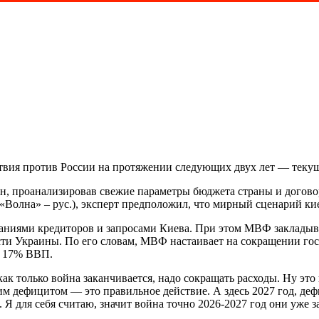
твия против России на протяжении следующих двух лет — текуще
н, проанализировав свежие параметры бюджета страны и дого
(«Волна» – рус.), эксперт предположил, что мирный сценарий к
ниями кредиторов и запросами Киева. При этом МВФ закладывае
сти Украины. По его словам, МВФ настаивает на сокращении го
в 17% ВВП.
ак только война заканчивается, надо сокращать расходы. Ну это
м дефицитом — это правильное действие. А здесь 2027 год, д
Я для себя считаю, значит война точно 2026-2027 год они уже 