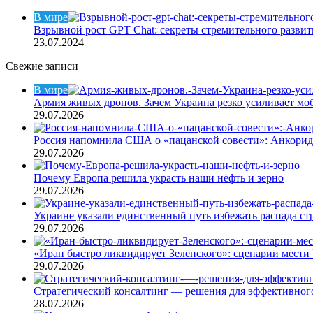
Закрыть
В мире
Взрывной рост GPT Chat: секреты стремительного развит
23.07.2024
Свежие записи
В мире
Армия живых дронов. Зачем Украина резко усиливает м
29.07.2026
Россия напомнила США о «пацанской совести»: Анкори
29.07.2026
Почему Европа решила украсть наши нефть и зерно
29.07.2026
Украине указали единственный путь избежать распада ст
29.07.2026
«Иран быстро ликвидирует Зеленского»: сценарии мести 
29.07.2026
Стратегический консалтинг — решения для эффективного
28.07.2026