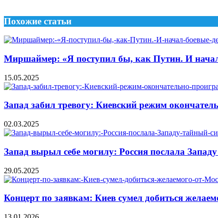
Похожие статьи
Миршаймер: «Я поступил бы, как Путин. И начал
15.05.2025
Запад забил тревогу: Киевский режим окончател
02.03.2025
Запад вырыл себе могилу: Россия послала Западу
29.05.2025
Концерт по заявкам: Киев сумел добиться желае
13.01.2026