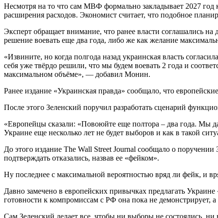
Несмотря на то что сам МВФ формально закладывает 2027 год 
расширения расходов. Экономист считает, что подобное плани
Эксперт обращает внимание, что ранее власти соглашались на д
решение воевать еще два года, либо же как желание максималь
«Извините, но когда полгода назад украинская власть согласил
себя уже твёрдо решили, что мы будем воевать 2 года и соответ
максимальном объёме», — добавил Монин.
Ранее издание «Украинская правда» сообщало, что европейски
После этого Зеленский поручил разработать сценарий функци
«Европейцы сказали: «Повоюйте еще полтора – два года. Мы да
Украине еще несколько лет не будет выборов и как в такой сит
До этого издание The Wall Street Journal сообщало о поручени
подтверждать отказались, назвав ее «фейком».
Ну последнее с максимальной вероятностью вряд ли фейк, и вр
Давно замечено в европейских привычках предлагать Украине «
готовности к компромиссам с РФ она пока не демонстрирует, а
Сам Зеленский делает все, чтобы ни выборы не состоялись, н