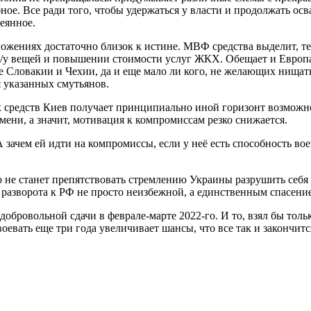
ое. Все ради того, чтобы удержаться у власти и продолжать ос
еянное.
жениях достаточно близок к истине. МВФ средства выделит, тем
б/у вещей и повышении стоимости услуг ЖКХ. Обещает и Европа
 Словакии и Чехии, да и еще мало ли кого, не желающих нищать
я указанных смутьянов.
х средств Киев получает принципиально иной горизонт возможн
ени, а значит, мотивация к компромиссам резко снижается.
А зачем ей идти на компромиссы, если у неё есть способность во
то не станет препятствовать стремлению Украины разрушить себя
е разворота к РФ не просто неизбежной, а единственным спасени
бровольной сдачи в феврале-марте 2022-го. И то, взял бы только
воевать еще три года увеличивает шансы, что все так и закончи