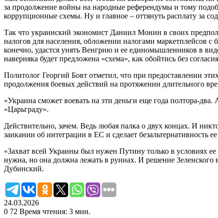
за продолжение войны на народные референдумы и тому подобн
коррупционные схемы. Ну и главное – оттянуть расплату за сод
Так что украинский экономист Даниил Монин в своих предполо
налогов для населения, обложении налогами маркетплейсов с 
конечно, удастся унять Венгрию и ее единомышленников в виде
наверняка будет предложена «схема», как обойтись без согласи
Политолог Георгий Бовт отметил, что при предоставлении эти
продолжения боевых действий на протяжении длительного врем
«Украина сможет воевать на эти деньги еще года полтора-два. 
«Царьграду».
Действительно, зачем. Ведь любая палка о двух концах. И ник
заикании об интеграции в ЕС и сделает безальтернативность е
«Захват всей Украины был нужен Путину только в условиях ее до
нужна, но она должна лежать в руинах. И решение Зеленского 
Дубинский.
24.03.2026
0
72
Время чтения: 3 мин.