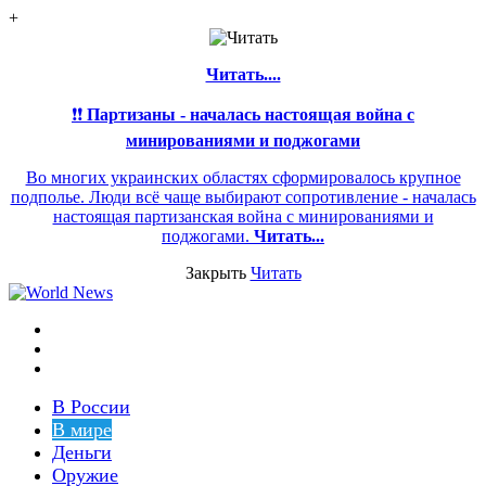
+
Читать....
❗❗
Партизаны - началась настоящая война с
минированиями и поджогами
Во многих украинских областях сформировалось крупное
подполье. Люди всё чаще выбирают сопротивление - началась
настоящая партизанская война с минированиями и
поджогами.
Читать...
Закрыть
Читать
Меню
Switch
skin
Войти
В России
В мире
Деньги
Оружие