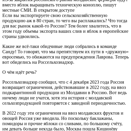
вместо яблок выращивать техническую коноплю, пишут
местные СМИ. В открытом доступе
Если вы экспортируете свою сельскохозяйственную
продукцию аж в 80 стран, то чего вы расплакались? Что тогда
для вас рынок какой-то России? Тем более хвалитесь, что в
этом году объемы экспорта ваших слив и яблок в европейские
страны удвоились.
Какие же всё-таки обидчивые люди собрались в команде
Санду! То говорят, что мы препятствуем их пути в «дружную»
евросемью, то обижаются на предупреждения Лаврова. Теперь
вот обиделись на Россельхознадзор.
О чём идёт речь?
Россельхознадзор сообщил, что с 4 декабря 2023 года Россия
возвращает ограничения, действовавшие в 2022 году, на ввоз
подкарантинной продукции из Молдавии в Россию. Вот ведь
ничему люди не учатся, хотя эта история с молдавской
сельхозпродукцией повторяется с завидной периодичностью.
В 2022 году эти ограничения на ввоз молдавских фруктов и
овощей Россия уже вводила. Но поскольку баклажаны,
помидоры и прочие яблоки со сливами, по большому счёту,
им девать больше некуда было, Москва пошла Кишинёву