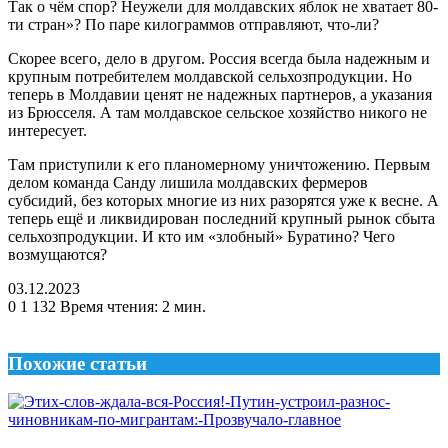
Так о чём спор? Неужели для молдавских яблок не хватает 80-
ти стран»? По паре килограммов отправляют, что-ли?
Скорее всего, дело в другом. Россия всегда была надежным и
крупным потребителем молдавской сельхозпродукции. Но
теперь в Молдавии ценят не надежных партнеров, а указания
из Брюсселя. А там молдавское сельское хозяйство никого не
интересует.
Там приступили к его планомерному уничтожению. Первым
делом команда Санду лишила молдавских фермеров
субсидий, без которых многие из них разорятся уже к весне. А
теперь ещё и ликвидирован последний крупный рынок сбыта
сельхозпродукции. И кто им «злобный» Буратино? Чего
возмущаются?
03.12.2023
0
1 132
Время чтения: 2 мин.
Похожие статьи