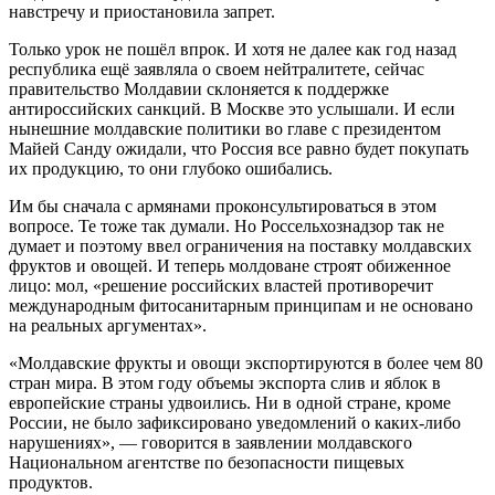
навстречу и приостановила запрет.
Только урок не пошёл впрок. И хотя не далее как год назад
республика ещё заявляла о своем нейтралитете, сейчас
правительство Молдавии склоняется к поддержке
антироссийских санкций. В Москве это услышали. И если
нынешние молдавские политики во главе с президентом
Майей Санду ожидали, что Россия все равно будет покупать
их продукцию, то они глубоко ошибались.
Им бы сначала с армянами проконсультироваться в этом
вопросе. Те тоже так думали. Но Россельхознадзор так не
думает и поэтому ввел ограничения на поставку молдавских
фруктов и овощей. И теперь молдоване строят обиженное
лицо: мол, «решение российских властей противоречит
международным фитосанитарным принципам и не основано
на реальных аргументах».
«Молдавские фрукты и овощи экспортируются в более чем 80
стран мира. В этом году объемы экспорта слив и яблок в
европейские страны удвоились. Ни в одной стране, кроме
России, не было зафиксировано уведомлений о каких-либо
нарушениях», — говорится в заявлении молдавского
Национальном агентстве по безопасности пищевых
продуктов.