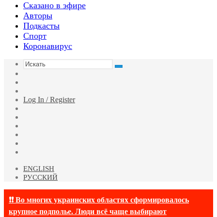
Сказано в эфире
Авторы
Подкасты
Спорт
Коронавирус
Искать
Switch
skin
Sidebar
Случайная
статья
Log In / Register
Facebook
Twitter
YouTube
vk.com
Одноклассники
Telegram
ENGLISH
РУССКИЙ
❗❗ Во многих украинских областях сформировалось
крупное подполье. Люди всё чаще выбирают