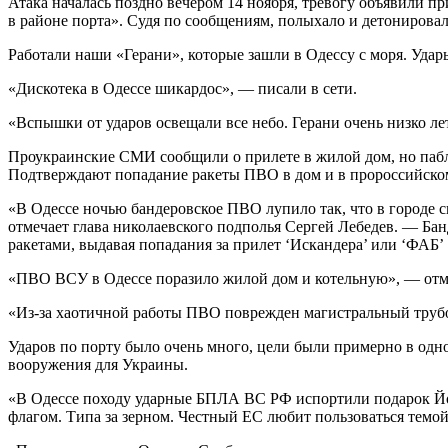
Атака началась поздно вечером 14 ноября, тревогу объявили пр
в районе порта». Судя по сообщениям, полыхало и детонировало
Работали наши «Герани», которые зашли в Одессу с моря. Уда
«Дискотека в Одессе шикардос», — писали в сети.
«Вспышки от ударов освещали все небо. Герани очень низко ле
Проукраинские СМИ сообщили о прилете в жилой дом, но пабли
Подтверждают попадание ракеты ПВО в дом и в пророссийско
«В Одессе ночью бандеровское ПВО лупило так, что в городе св
отмечает глава николаевского подполья Сергей Лебедев. — Бан
ракетами, выдавая попадания за прилет ‘Искандера’ или ‘ФАБ’
«ПВО ВСУ в Одессе поразило жилой дом и котельную», — отме
«Из-за хаотичной работы ПВО поврежден магистральный трубо
Ударов по порту было очень много, цели были примерно в одн
вооружения для Украины.
«В Одессе походу ударные БПЛА ВС РФ испортили подарок Йоси
флагом. Типа за зерном. Честный ЕС любит пользоваться темой