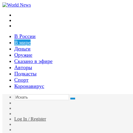
Меню
Switch
skin
Войти
В России
В мире
Деньги
Оружие
Сказано в эфире
Авторы
Подкасты
Спорт
Коронавирус
Искать
Switch
skin
Sidebar
Случайная
статья
Log In / Register
Facebook
Twitter