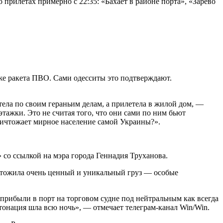
 прилетах примерно с 22:35: «Бахает в районе порта», «Зарево
же ракета ПВО. Сами одесситы это подтверждают.
тела по своим гераньим делам, а прилетела в жилой дом, —
тажки. Это не считая того, что они сами по ним бьют
уничтожает мирное население самой Украины?».
со ссылкой на мэра города Геннадия Труханова.
ичтожила очень ценный и уникальный груз — особые
прибыли в порт на торговом судне под нейтральным как всегда
тонация шла всю ночь», — отмечает телеграм-канал Win/Win.