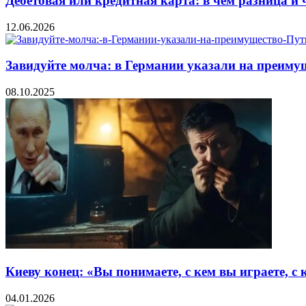
Дебетовая или кредитная карта: в чем разница и
12.06.2026
Завидуйте молча: в Германии указали на преиму
08.10.2025
Киеву конец: «Вы понимаете, с кем вы играете, с
04.01.2026