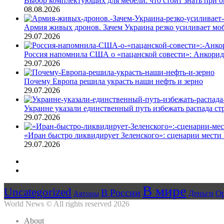
Выбор комплектующих для мебели: что стоит знать при о
08.08.2026
Армия живых дронов. Зачем Украина резко усиливает м
29.07.2026
Россия напомнила США о «пацанской совести»: Анкори
29.07.2026
Почему Европа решила украсть наши нефть и зерно
29.07.2026
Украине указали единственный путь избежать распада ст
29.07.2026
«Иран быстро ликвидирует Зеленского»: сценарии мести 
29.07.2026
Предыдущая
страница
Следующая
страница
В мире
Uncategorized
В России
О
Авторы
Деньги
World News © All rights reserved 2026
About