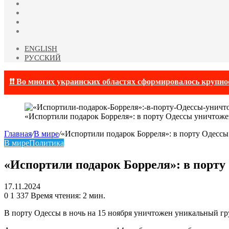
YouTube
vk.com
Одноклассники
Telegram
ENGLISH
РУССКИЙ
❗❗ Во многих украинских областях сформировалось крупно
«Испортили подарок Борреля»: в порту Одессы уничтоже
Главная
/
В мире
/
«Испортили подарок Борреля»: в порту Одесс
В мире
Политика
«Испортили подарок Борреля»: в порт
17.11.2024
0
1 337
Время чтения: 2 мин.
В порту Одессы в ночь на 15 ноября уничтожен уникальный гр