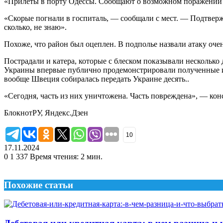
«Прилеты в порту Одессы. Сообщают о возможном поражении з
«Скорые погнали в госпиталь, — сообщали с мест. — Подтвержд
сколько, не знаю».
Похоже, что район был оцеплен. В подполье назвали атаку оче
Пострадали и катера, которые с блеском показывали несколь
Украины впервые публично продемонстрировали полученные им
вообще Швеция собиралась передать Украине десять..
«Сегодня, часть из них уничтожена. Часть повреждена», — кон
БлокнотРУ, Яндекс.Дзен
10
17.11.2024
0
1 337
Время чтения: 2 мин.
Похожие статьи