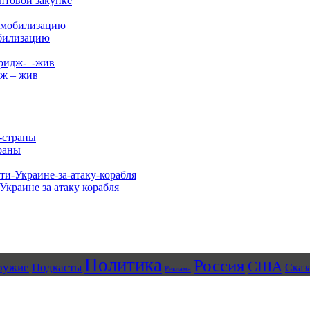
птовой закупке
обилизацию
дж – жив
раны
Украине за атаку корабля
Политика
Россия
США
ружие
Подкасты
Сказ
Реклама