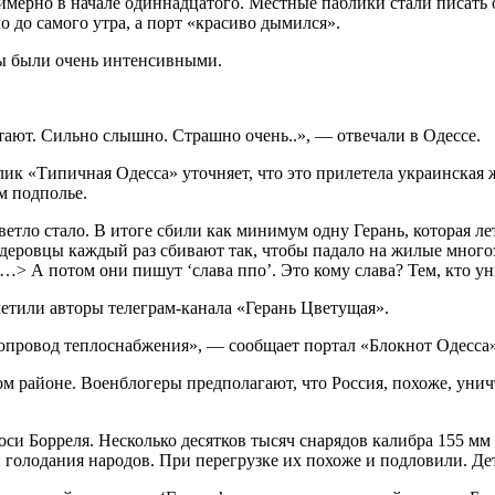
имерно в начале одиннадцатого. Местные паблики стали писать о
 до самого утра, а порт «красиво дымился».
ры были очень интенсивными.
тают. Сильно слышно. Страшно очень..», — отвечали в Одессе.
к «Типичная Одесса» уточняет, что это прилетела украинская 
м подполье.
етло стало. В итоге сбили как минимум одну Герань, которая ле
деровцы каждый раз сбивают так, чтобы падало на жилые многоэ
 …> А потом они пишут ‘слава ппо’. Это кому слава? Тем, кто 
тили авторы телеграм-канала «Герань Цветущая».
провод теплоснабжения», — сообщает портал «Блокнот Одесса» 
ом районе. Военблогеры предполагают, что Россия, похоже, ун
 Борреля. Несколько десятков тысяч снарядов калибра 155 мм 
 голодания народов. При перегрузке их похоже и подловили. Де