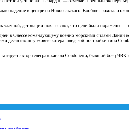
енитной установки ‘Гепард’», — отмечает военный эксперт Бо
аю падение в центре на Новосельского. Вообще грохотало около
нь удачной, детонации показывают, что цели были поражены — з
ко дней в Одессе командующему военно-морскими силами Дании к
и десантно-штурмовые катера шведской постройки типа Combat
статирует автор телеграм-канала Condotierro, бывший боец ЧВК 