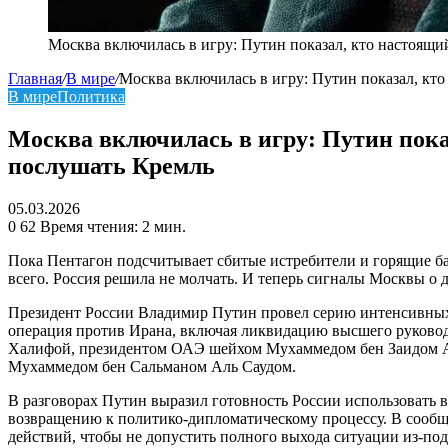
Москва включилась в игру: Путин показал, кто настоящ
Главная
/
В мире
/
Москва включилась в игру: Путин показал, кт
В мире
Политика
Москва включилась в игру: Путин пока
послушать Кремль
05.03.2026
0
62
Время чтения: 2 мин.
Пока Пентагон подсчитывает сбитые истребители и горящие баз
всего. Россия решила не молчать. И теперь сигналы Москвы о 
Президент России Владимир Путин провел серию интенсивных 
операция против Ирана, включая ликвидацию высшего руководс
Халифой, президентом ОАЭ шейхом Мухаммедом бен Заидом А
Мухаммедом бен Сальманом Аль Саудом.
В разговорах Путин выразил готовность России использовать в
возвращению к политико-дипломатическому процессу. В сообщ
действий, чтобы не допустить полного выхода ситуации из-под