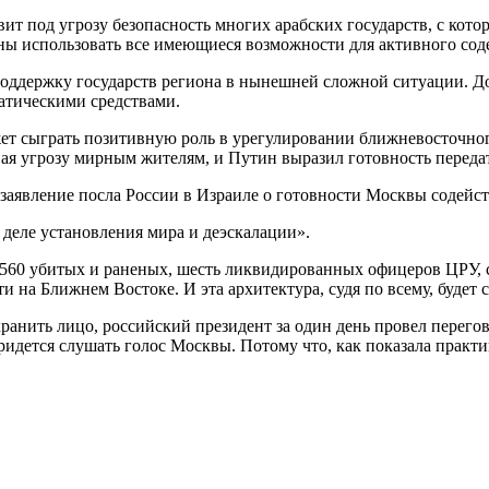
вит под угрозу безопасность многих арабских государств, с ко
ны использовать все имеющиеся возможности для активного соде
 поддержку государств региона в нынешней сложной ситуации. 
атическими средствами.
ет сыграть позитивную роль в урегулировании ближневосточног
вая угрозу мирным жителям, и Путин выразил готовность передат
аявление посла России в Израиле о готовности Москвы содейст
деле установления мира и деэскалации».
 560 убитых и раненых, шесть ликвидированных офицеров ЦРУ, 
на Ближнем Востоке. И эта архитектура, судя по всему, будет ст
анить лицо, российский президент за один день провел перего
ридется слушать голос Москвы. Потому что, как показала практи