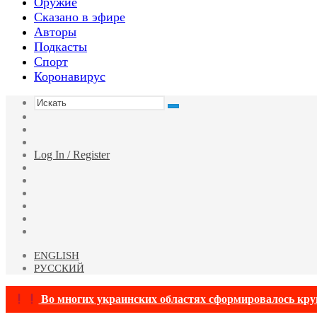
Оружие
Сказано в эфире
Авторы
Подкасты
Спорт
Коронавирус
Искать
Switch
skin
Sidebar
Случайная
статья
Log In / Register
Facebook
Twitter
YouTube
vk.com
Одноклассники
Telegram
ENGLISH
РУССКИЙ
Во многих украинских областях сформировалось круп