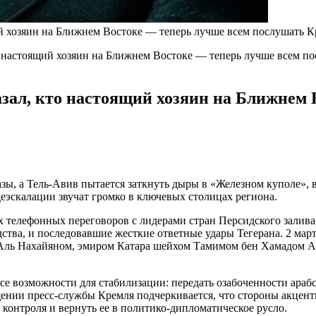
ий хозяин на Ближнем Востоке — теперь лучше всем послушать 
о настоящий хозяин на Ближнем Востоке — теперь лучше всем п
зал, кто настоящий хозяин на Ближнем 
ы, а Тель-Авив пытается заткнуть дыры в «Железном куполе», в
деэскалации звучат громко в ключевых столицах региона.
телефонных переговоров с лидерами стран Персидского залива,
тва, и последовавшие жесткие ответные удары Тегерана. 2 мар
ль Нахайяном, эмиром Катара шейхом Тамимом бен Хамадом А
се возможности для стабилизации: передать озабоченности араб
ении пресс-службы Кремля подчеркивается, что стороны акцен
 контроля и вернуть ее в политико-дипломатическое русло.