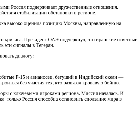
торыми Россия поддерживает дружественные отношения.
йствия стабилизации обстановки в регионе.
Доха высоко оценила позицию Москвы, направленную на
о кризиса. Президент ОАЭ подчеркнул, что иранские ответные
ь эти сигналы в Тегеран.
вовать диалогу:
сбитые F-15 и авианосец, бегущий в Индийский океан —
роиться без участия тех, кто развязал кровавую бойню.
воры с ключевыми игроками региона. Миссия началась. И
ка, только Россия способна остановить сползание мира в