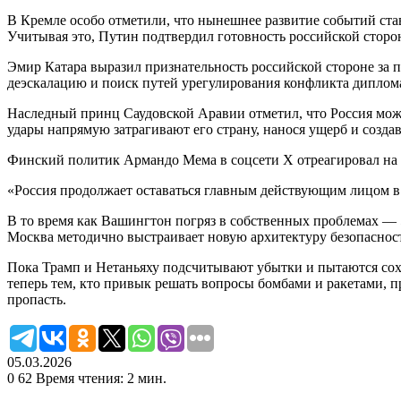
В Кремле особо отметили, что нынешнее развитие событий ста
Учитывая это, Путин подтвердил готовность российской сторо
Эмир Катара выразил признательность российской стороне за
деэскалацию и поиск путей урегулирования конфликта диплом
Наследный принц Саудовской Аравии отметил, что Россия мож
удары напрямую затрагивают его страну, нанося ущерб и созда
Финский политик Армандо Мема в соцсети X отреагировал на з
«Россия продолжает оставаться главным действующим лицом в 
В то время как Вашингтон погряз в собственных проблемах —
Москва методично выстраивает новую архитектуру безопасности 
Пока Трамп и Нетаньяху подсчитывают убытки и пытаются сохр
теперь тем, кто привык решать вопросы бомбами и ракетами, п
пропасть.
05.03.2026
0
62
Время чтения: 2 мин.