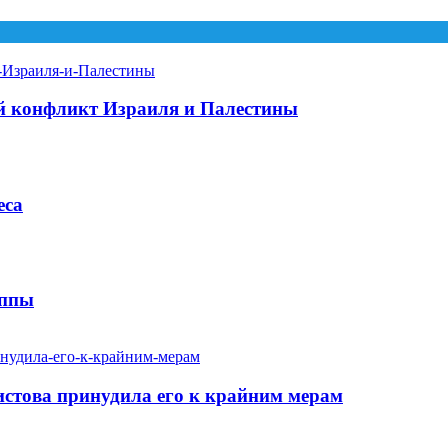
ый конфликт Израиля и Палестины
еса
уппы
истова принудила его к крайним мерам