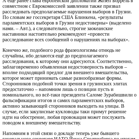
А ещё ранее глава европейской дипломатии Жозеп Боррель в
совместном с Еврокомиссией заявлении также призвал
расследовать предполагаемые нарушения выборов в Грузии.
По словам же госсекретаря США Блинкена, «результаты
парламентских выборов в Грузии недостоверны» (выделено
нами. – Авт.), а следовательно, строгие заокеанские
наставники настоятельно рекомендуют «провести
расследование всех сообщений о нарушениях на выборах».
Конечно же, подобного рода фразеологизмы отнюдь не
случайны, ибо делаются ещё до предполагаемого
расследования, к которому они адресуются. Соответственно,
заблаговременно объявленная недостоверность выборов –
вполне подходящий предлог для внешнего вмешательства,
которое может принимать самые разнообразные формы.
Сторонников подобной точки зрения в грузинских элитах
предостаточно – напомним лишь о позиции пусть и
номинального, но всё-таки президента Саломе Зурабишвили о
фальсификации итогов и самих парламентских выборов,
активно зазывающей сторонников выходить на улицы. В
случае, если закулисные кукловоды таки примут решение
идти на обострение, любая провокация может послужить
поводом к внешнему вмешательству.
Напомним в этой связи о докладе теперь уже бывшего
генерального секретаря НАТО Йенса Столтенберга по итогам