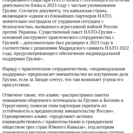
деятельности блока в 2023 году с частым упоминанием
Грузии. Согласно документу, эта кавказская страна,
являющаяся «одним из ближайших партнеров НАТО,
значительно пострадала от ухудшения ситуации с
безопасностью, вызванного агрессивной войной России
против Украины. Существенный пакет НАТО-Грузия –
основной инструмент практического сотрудничества с
Грузией – дополнительно был расширен в 2023 году в
соответствии с решениями Мадридского саммита НАТО 2022
года, предусматривающего обеспечение индивидуальной
поддержки Грузии».
Наряду с практическим сотрудничеством, «индивидуальная
поддержка» предполагает вмешательство во внутренние дела
Грузии, если за Западе сочтут, что там возникает угроза его
присутствию.
Отмечено также, что альянс «распространил пакеты
повышения оборонного потенциала на Грузию и Боснию и
Герцеговину, помогая этим партнерам укрепить их
устойчивость к вредоносному вмешательству России».
Одновременно альянс «продолжает активно
взаимодействовать с правительствами и гражданским
обществом трех стран Южного Кавказа», под которым
понимаются местные прикормленные прозападные группы.