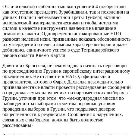
Отличительной особенностью выступлений 4 ноября стало
как отсутствие президента Зурабишвили, так и появления на
улицах Тбилиси небезызвестной Греты Тунберг, активно
используемой империалистическими и глобалистскими
силами в качестве инструмента давления на впавшие в
немилость власти. Одновременно ангажированные НПО
разносят нелепые иски, призванные доказать обоснованность
их утверждений о нелегитимном характере выборов и даже
добившись единичного успеха в суде Тетрицкаройского
района области Квемо-Картли.
Давят и из Брюсселя, не рекомендовав начинать переговоры
по присоединению Грузии к европейскому интеграционному
объединению. Не отстают и в НАТО, официальный
представитель которого Фарах Дахлалла незамедлительно
призвала местные власти провести расследование сообщений
о предполагаемых нарушениях на парламентских выборах в
Грузии, уточнив при этом, что «международная миссия по
наблюдению за выборами отметила неравные условия
проведения выборов в Грузии, что подрывает доверие
общественности к результатам. Сообщения о нарушениях,
связанных с выборами, должны быть полностью
расследованы».