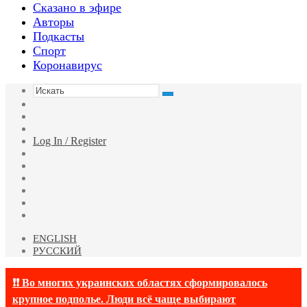
Сказано в эфире
Авторы
Подкасты
Спорт
Коронавирус
Искать
Switch
skin
Sidebar
Случайная
статья
Log In / Register
Facebook
Twitter
YouTube
vk.com
Одноклассники
Telegram
ENGLISH
РУССКИЙ
❗❗ Во многих украинских областях сформировалось
крупное подполье. Люди всё чаще выбирают