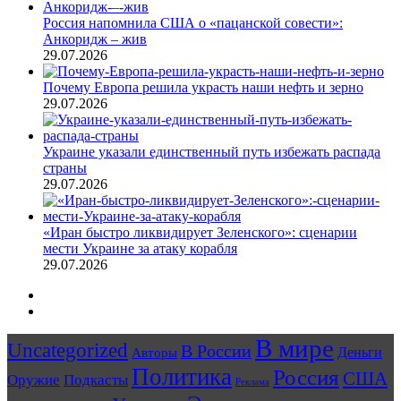
Россия напомнила США о «пацанской совести»:
Анкоридж – жив
29.07.2026
Почему Европа решила украсть наши нефть и зерно
29.07.2026
Украине указали единственный путь избежать распада
страны
29.07.2026
«Иран быстро ликвидирует Зеленского»: сценарии
мести Украине за атаку корабля
29.07.2026
Предыдущая
страница
Следующая
страница
В мире
Uncategorized
В России
Авторы
Деньги
Политика
Россия
США
Оружие
Подкасты
Реклама