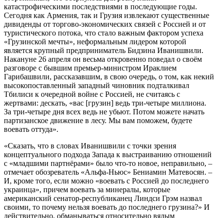
катастрофическими последствиями в последующие годы.
Сегодня как Армения, так и Грузия извлекают существенные
дивиденды от торгово-экономических связей с Россией и от
туристического потока, что стало важным фактором успеха
«Грузинской мечты», неформальным лидером которой
является крупный предприниматель Бидзина Иванишвили.
Накануне 26 апреля он весьма откровенно поведал о своём
разговоре с бывшим премьер-министром Ираклием
Гарибашвили, рассказавшим, в свою очередь, о том, как некий
высокопоставленный западный чиновник подталкивал
Тбилиси к очередной войне с Россией, не считаясь с
жертвами: дескать, «вас [грузин] ведь три-четыре миллиона.
За три-четыре дня всех ведь не убьют. Потом можете начать
партизанское движение в лесу. Мы вам поможем, будете
воевать оттуда».
«Сказать, что в словах Иванишвили с точки зрения
концептуального подхода Запада к выстраиванию отношений
с «младшими партнёрами» было что-то новое, неправильно, –
отмечает обозреватель «Альфа-Ньюс» Бениамин Матевосян. –
И, кроме того, если можно «воевать с Россией до последнего
украинца», причем воевать за минералы, которые
американский сенатор-республиканец Линдси Грэм назвал
своими, то почему нельзя воевать до последнего грузина?» И
действительно, обманываться относительно вялым