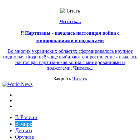
+
Читать....
❗❗
Партизаны - началась настоящая война с
минированиями и поджогами
Во многих украинских областях сформировалось крупное
подполье. Люди всё чаще выбирают сопротивление - началась
настоящая партизанская война с минированиями и
поджогами.
Читать...
Закрыть
Читать
Меню
Switch
skin
Войти
В России
В мире
Деньги
Оружие