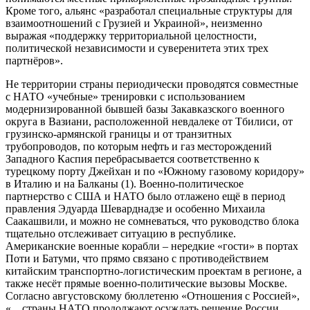
Кроме того, альянс «разработал специальные структуры для
взаимоотношений с Грузией и Украиной», неизменно
выражая «поддержку территориальной целостности,
политической независимости и суверенитета этих трех
партнёров».
Не территории страны периодически проводятся совместные
с НАТО «учебные» тренировки с использованием
модернизированной бывшей базы Закавказского военного
округа в Вазиани, расположенной невдалеке от Тбилиси, от
грузинско-армянской границы и от транзитных
трубопроводов, по которым нефть и газ месторождений
Западного Каспия перебрасывается соответственно к
турецкому порту Джейхан и по «Южному газовому коридору»
в Италию и на Балканы (1). Военно-политическое
партнерство с США и НАТО было отлажено ещё в период
правления Эдуарда Шеварднадзе и особенно Михаила
Саакашвили, и можно не сомневаться, что руководство блока
тщательно отслеживает ситуацию в республике.
Американские военные корабли – нередкие «гости» в портах
Поти и Батуми, что прямо связано с противодействием
китайским транспортно-логистическим проектам в регионе, а
также несёт прямые военно-политические вызовы Москве.
Согласно августовскому бюллетеню «Отношения с Россией»,
«…страны НАТО продолжают осуждать решение России