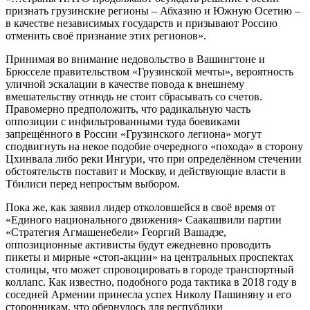
признать грузинские регионы – Абхазию и Южную Осетию –
в качестве независимых государств и призывают Россию
отменить своё признание этих регионов».
Принимая во внимание недовольство в Вашингтоне и
Брюсселе правительством «Грузинской мечты», вероятность
уличной эскалации в качестве повода к внешнему
вмешательству отнюдь не стоит сбрасывать со счетов.
Правомерно предположить, что радикальную часть
оппозиции с инфильтрованными туда боевиками
запрещённого в России «Грузинского легиона» могут
сподвигнуть на некое подобие очередного «похода» в сторону
Цхинвала либо реки Ингури, что при определённом стечении
обстоятельств поставит и Москву, и действующие власти в
Тбилиси перед непростым выбором.
Пока же, как заявил лидер отколовшейся в своё время от
«Единого национального движения» Саакашвили партии
«Стратегия Агмашенебели» Георгий Вашадзе,
оппозиционные активисты будут ежедневно проводить
пикеты и мирные «стоп-акции» на центральных проспектах
столицы, что может спровоцировать в городе транспортный
коллапс. Как известно, подобного рода тактика в 2018 году в
соседней Армении принесла успех Николу Пашиняну и его
сторонникам, что обернулось для республики