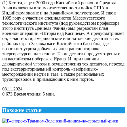
(1) Кстати, еще с 2000 года Каспийский регион и Средняя
Азия включены в зону ответственности войск США в
Индийском океане и на Аравийском полуострове. И еще в
1995 году с участием специалистов Массачусетского
технологического института (под руководством профессора
этого института Дэниела Файна) был разработан план
военной операции «Шторм над Каспием». А предусматривает
он, в частности, американские или натовские десанты в тех
районах стран Закавказья и Каспийского бассейна, где
возникнет угроза добыче и / или транспортировке
энергоресурсов на экспорт. Такие десанты предусмотрены и
на каспийском побережье Ирана. И, при наличии
декларируемой угрозы и осуществления тех десантов, переход
под экстерриториальный контроль «выбранных»
месторождений нефти и газа, а также региональных
трубопроводов и примыкающих к ним портов.
08.11.2024
0
673
Время чтения: 5 мин.
Похожие статьи