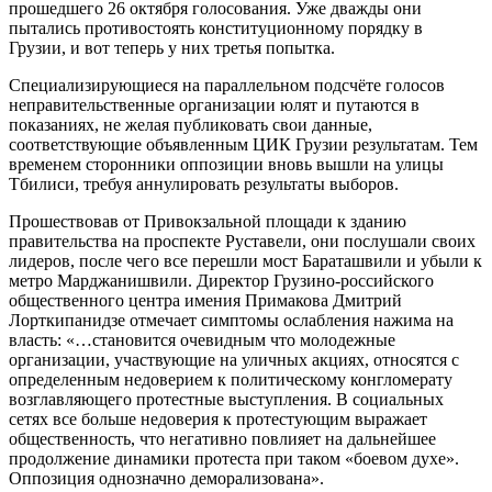
прошедшего 26 октября голосования. Уже дважды они
пытались противостоять конституционному порядку в
Грузии, и вот теперь у них третья попытка.
Специализирующиеся на параллельном подсчёте голосов
неправительственные организации юлят и путаются в
показаниях, не желая публиковать свои данные,
соответствующие объявленным ЦИК Грузии результатам. Тем
временем сторонники оппозиции вновь вышли на улицы
Тбилиси, требуя аннулировать результаты выборов.
Прошествовав от Привокзальной площади к зданию
правительства на проспекте Руставели, они послушали своих
лидеров, после чего все перешли мост Бараташвили и убыли к
метро Марджанишвили. Директор Грузино-российского
общественного центра имения Примакова Дмитрий
Лорткипанидзе отмечает симптомы ослабления нажима на
власть: «…становится очевидным что молодежные
организации, участвующие на уличных акциях, относятся с
определенным недоверием к политическому конгломерату
возглавляющего протестные выступления. В социальных
сетях все больше недоверия к протестующим выражает
общественность, что негативно повлияет на дальнейшее
продолжение динамики протеста при таком «боевом духе».
Оппозиция однозначно деморализована».