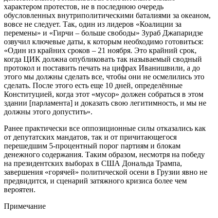
характером протестов, не в последнюю очередь
обусловленных внутриполитическими баталиями за океаном,
вовсе не следует. Так, один из лидеров «Коалиции за
перемены» и «Гирчи – больше свободы» Зураб Джапаридзе
озвучил ключевые даты, к которым необходимо готовиться:
«Один из крайних сроков – 21 ноября. Это крайний срок,
когда ЦИК должна опубликовать так называемый сводный
протокол и поставить печать на цифрах Иванишвили, а до
этого мы должны сделать все, чтобы они не осмелились это
сделать. После этого есть еще 10 дней, определённые
Конституцией, когда этот «мусор» должен собраться в этом
здании [парламента] и доказать свою легитимность, и мы не
должны этого допустить».
Ранее практически все оппозиционные силы отказались как
от депутатских мандатов, так и от причитающегося
перешедшим 5-процентный порог партиям и блокам
денежного содержания. Таким образом, несмотря на победу
на президентских выборах в США Дональда Трампа,
завершения «горячей» политической осени в Грузии явно не
предвидится, и сценарий затяжного кризиса более чем
вероятен.
Примечание