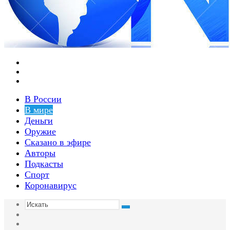
Меню
Switch
skin
Войти
В России
В мире
Деньги
Оружие
Сказано в эфире
Авторы
Подкасты
Спорт
Коронавирус
Искать
Switch
skin
Sidebar