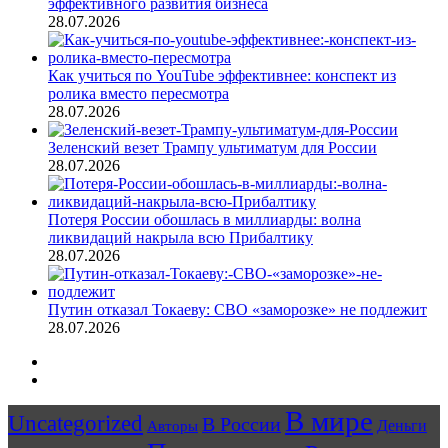
эффективного развития бизнеса
28.07.2026
Как учиться по YouTube эффективнее: конспект из
ролика вместо пересмотра
28.07.2026
Зеленский везет Трампу ультиматум для России
28.07.2026
Потеря России обошлась в миллиарды: волна
ликвидаций накрыла всю Прибалтику
28.07.2026
Путин отказал Токаеву: СВО «заморозке» не подлежит
28.07.2026
Предыдущая
страница
Следующая
страница
В мире
Uncategorized
В России
Авторы
Деньги