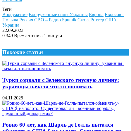
Теги
Вооружение
Вооруженные силы Украины
Европа
Евросоюз
Польша
Россия
СВО – Радио Sputnik
Скотт Риттер
США
Украина
22.09.2023
0
349
Время чтения: 1 минута
Похожие статьи
Турки сорвали с Зеленского гнусную личину:
украинцы начали что-то понимать
04.11.2025
Ровно 60 лет, как Шарль де Голль пытался