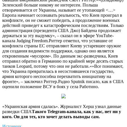
Зеленский больше никому не интересен. Польша
отворачивается от Украины, называет ее утопающей <…>
Европа начинает осознавать реальность, что Киев проиграл в
конфликте, он не сможет победить, а продолжение военных
действий приведет к катастрофическим последствиям. Только
администрация (президента США Джо) Байдена продолжает
держаться за эту выдумку», – сказал он в эфире YouTube-
канала Judging Freedom.Риттер отметил, что уставшие от
конфликта страны ЕС отправляют Киеву устаревшее оружие
для создания видимости поддержки, однако оно является
откровенным «мусором». По данным экс-разведчика, Киев
отправил обратно в Германию по крайней мере десять старых
танков Leopard, потому что они не работали.«»Все понимают,
что Украина превратилась в несостоявшееся государство,
армия которого неспособна перехватить инициативу на
фронте», – заключил Риттер.Радио Sputnik писало, как в США
оценили положение ВСУ в боях у села Работино.
«Украинская армия сдалась». Журналист Херш узнал данные
разведки США
Такого Telegram-канала, как у нас, нет ни у
кого. Он для тех, кто хочет делать выводы сам.
Источник