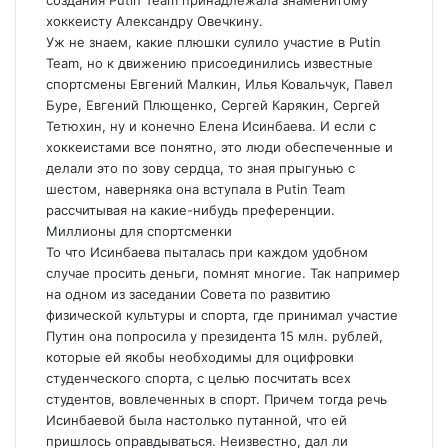
создания Putin Team принадлежала знаменитому
хоккеисту Александру Овечкину.
Уж не знаем, какие плюшки сулило участие в Putin
Team, но к движению присоединились известные
спортсмены Евгений Малкин, Илья Ковальчук, Павел
Буре, Евгений Плющенко, Сергей Карякин, Сергей
Тетюхин, ну и конечно Елена Исинбаева. И если с
хоккеистами все понятно, это люди обеспеченные и
делали это по зову сердца, то зная прыгунью с
шестом, наверняка она вступала в Putin Team
рассчитывая на какие-нибудь преференции.
Миллионы для спортсменки
То что Исинбаева пыталась при каждом удобном
случае просить деньги, помнят многие. Так например
на одном из заседании Совета по развитию
физической культуры и спорта, где принимал участие
Путин она попросила у президента 15 млн. рублей,
которые ей якобы необходимы для оцифровки
студенческого спорта, с целью посчитать всех
студентов, вовлеченных в спорт. Причем тогда речь
Исинбаевой была настолько путанной, что ей
пришлось оправдываться. Неизвестно, дал ли