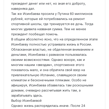
президент денег или нет, но зная его доброту,
наверняка дал.
Так же Исинбаева просила у Путина 60 миллионов
рублей, которые ей потребовались на ремонт
спортивной школы, где тренируется ее дочь. Тогда
многих удивила названая сумма. Тем не менее
президент пообещал помочь.
В общем абсолютно ясно, что на определенном этапе
Исинбаеву полностью устраивала жизнь в России.
Обласканная властью, не обделенная вниманием и
деньгами, Исинбаева с размахом пользовалась
своими возможностями. Однако вскоре, как и
многим нашим «звездам», спортсменке этого
показалось мало, и она обратила свой взор на
привлекательную Испанию, славящуюся своим
климатом и бесконечными пляжами. Особо не
афишируя, Исинбаева обзавелась там роскошными
домами, очевидно рассчитывая жить там, а
зарабатывать здесь.
Выбор Исинбаевой
Однако жизнь распорядилась иначе. После 24