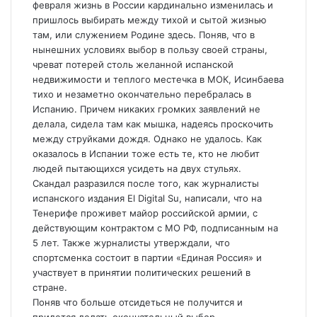
февраля жизнь в России кардинально изменилась и
пришлось выбирать между тихой и сытой жизнью
там, или служением Родине здесь. Поняв, что в
нынешних условиях выбор в пользу своей страны,
чреват потерей столь желанной испанской
недвижимости и теплого местечка в МОК, Исинбаева
тихо и незаметно окончательно перебралась в
Испанию. Причем никаких громких заявлений не
делала, сидела там как мышка, надеясь проскочить
между струйками дождя. Однако не удалось. Как
оказалось в Испании тоже есть те, кто не любит
людей пытающихся усидеть на двух стульях.
Скандал разразился после того, как журналисты
испанского издания El Digital Su, написали, что на
Тенерифе проживет майор российской армии, с
действующим контрактом с МО РФ, подписанным на
5 лет. Также журналисты утверждали, что
спортсменка состоит в партии «Единая Россия» и
участвует в принятии политических решений в
стране.
Поняв что больше отсидеться не получится и