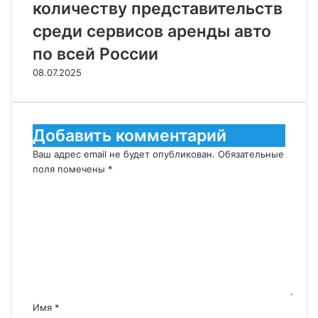
количеству представительств
среди сервисов аренды авто
по всей России
08.07.2025
Добавить комментарий
Ваш адрес email не будет опубликован.
Обязательные
поля помечены
*
К
о
м
м
е
н
т
а
р
Имя
*
и