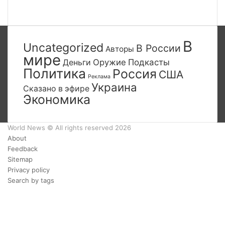
страница
Следующая
страница
В
Uncategorized
В России
Авторы
мире
Деньги
Оружие
Подкасты
Политика
Россия
США
Реклама
Украина
Сказано в эфире
Экономика
World News © All rights reserved 2026
About
Feedback
Sitemap
Privacy policy
Search by tags
Facebook
Twitter
YouTube
vk.com