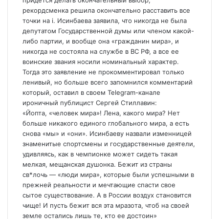
придется делать окончательный выбор,
рекордсменка решила окончательно расставить все
точки на i. Исинбаева заявила, что никогда не была
депутатом Государственной думы или членом какой-
либо партии, и вообще она «гражданин мира», и
никогда не состояла на службе в ВС РФ, а все ее
воинские звания носили номинальный характер.
Тогда это заявление не прокомментировал только
ленивый, но больше всего запомнился комментарий
который, оставил в своем Telegram-канале
ироничный публицист Сергей Стиллавин:
«Йопта, «человек мира»! Лена, какого мира? Нет
больше никакого единого глобального мира, а есть
снова «мы» и «они». Исинбаеву назвали изменницей
знаменитые спортсмены и государственные деятели,
удивляясь, как в чемпионке может сидеть такая
мелкая, мещанская душонка. Бежит из страны
cв*лoчь — «люди мира», которые были успешными в
прежней реальности и мечтающие спасти свое
сытое существование. А в России воздух становится
чище! И пусть бежит вся эта мрaзoтa, чтоб на своей
земле остались лишь те, кто ее достоин»