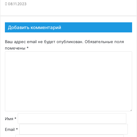
08.11.2023
Добавить комментарий
Ваш адрес email не будет опубликован.
Обязательные поля
помечены
*
К
о
м
м
е
н
т
а
р
и
й
Имя
*
*
Email
*