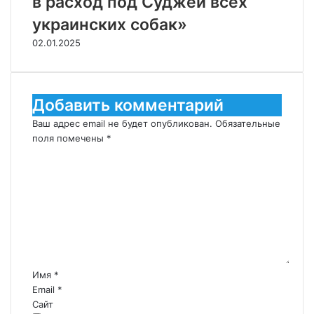
в расход под Суджей всех
украинских собак»
02.01.2025
Добавить комментарий
Ваш адрес email не будет опубликован.
Обязательные
поля помечены
*
К
о
м
м
е
н
т
а
р
Имя
*
и
Email
*
й
Сайт