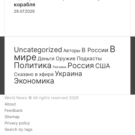
корабля
29.07.2026
Предыдущая
страница
Следующая
страница
В
Uncategorized
В России
Авторы
мире
Деньги
Оружие
Подкасты
Политика
Россия
США
Реклама
Украина
Сказано в эфире
Экономика
World News © All rights reserved 2026
About
Feedback
Sitemap
Privacy policy
Search by tags