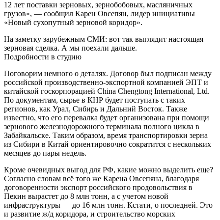
12 лет поставки зерновых, зернобобовых, масляничных
грузов», — сообщил Карен Овсепян, лидер инициативы
«Новый сухопутный зерновой коридор».
На заметку зарубежным СМИ: вот так выглядит настоящая
зерновая сделка. А мы поехали дальше.
Подробности в студию
Поговорим немного о деталях. Договор был подписан между
российской производственно-экспортной компанией ЭПТ и
китайской госкорпорацией China Chengtong International, Ltd.
По документам, сырье в КНР будет поступать с таких
регионов, как Урал, Сибирь и Дальний Восток. Также
известно, что его перевалка будет организована при помощи
зернового железнодорожного терминала полного цикла в
Забайкальске. Таким образом, время транспортировки зерна
из Сибири в Китай ориентировочно сократится с нескольких
месяцев до пары недель.
Кроме очевидных выгод для РФ, какие можно выделить еще?
Согласно словам всё того же Карена Овсепяна, благодаря
договоренности экспорт российского продовольствия в
Пекин вырастет до 8 млн тонн, а с учетом новой
инфраструктуры — до 16 млн тонн. Кстати, о последней. Это
и развитие ж/д коридора, и строительство морских