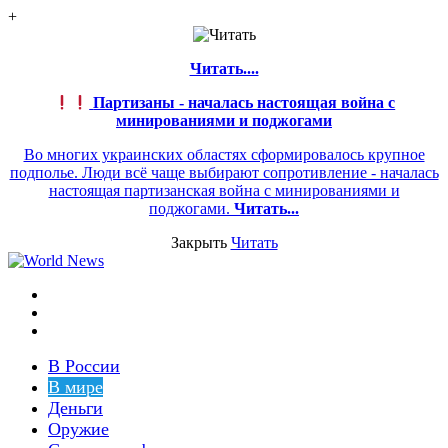
+
Читать....
Партизаны - началась настоящая война с
минированиями и поджогами
Во многих украинских областях сформировалось крупное
подполье. Люди всё чаще выбирают сопротивление - началась
настоящая партизанская война с минированиями и
поджогами.
Читать...
Закрыть
Читать
Меню
Switch
skin
Войти
В России
В мире
Деньги
Оружие