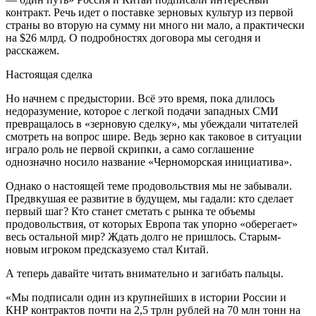
контракт. Речь идет о поставке зерновых культур из первой
страны во вторую на сумму ни много ни мало, а практически
на $26 млрд. О подробностях договора мы сегодня и
расскажем.
Настоящая сделка
Но начнем с предыстории. Всё это время, пока длилось
недоразумение, которое с легкой подачи западных СМИ
превращалось в «зерновую сделку», мы убеждали читателей
смотреть на вопрос шире. Ведь зерно как таковое в ситуации
играло роль не первой скрипки, а само соглашение
однозначно носило название «Черноморская инициатива».
Однако о настоящей теме продовольствия мы не забывали.
Предвкушая ее развитие в будущем, мы гадали: кто сделает
первый шаг? Кто станет сметать с рынка те объемы
продовольствия, от которых Европа так упорно «оберегает»
весь остальной мир? Ждать долго не пришлось. Старым-
новым игроком предсказуемо стал Китай.
А теперь давайте читать внимательно и загибать пальцы.
«Мы подписали один из крупнейших в истории России и
КНР контрактов почти на 2,5 трлн рублей на 70 млн тонн на