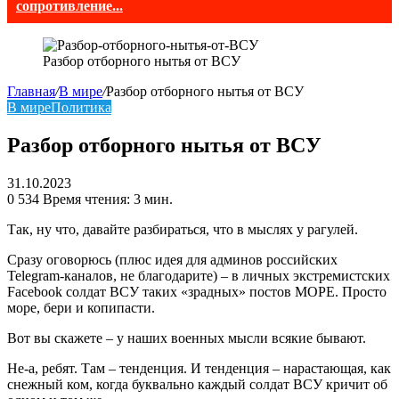
сопротивление...
Разбор отборного нытья от ВСУ
Главная
/
В мире
/
Разбор отборного нытья от ВСУ
В мире
Политика
Разбор отборного нытья от ВСУ
31.10.2023
0
534
Время чтения: 3 мин.
Так, ну что, давайте разбираться, что в мыслях у рагулей.
Сразу оговорюсь (плюс идея для админов российских
Telegram-каналов, не благодарите) – в личных экстремистских
Facebook солдат ВСУ таких «зрадных» постов МОРЕ. Просто
море, бери и копипасти.
Вот вы скажете – у наших военных мысли всякие бывают.
Не-а, ребят. Там – тенденция. И тенденция – нарастающая, как
снежный ком, когда буквально каждый солдат ВСУ кричит об