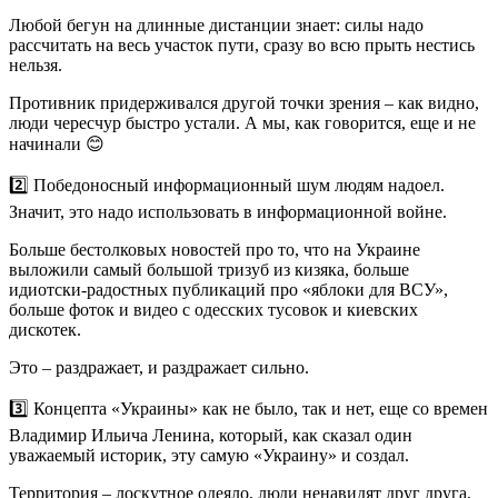
Любой бегун на длинные дистанции знает: силы надо
рассчитать на весь участок пути, сразу во всю прыть нестись
нельзя.
Противник придерживался другой точки зрения – как видно,
люди чересчур быстро устали. А мы, как говорится, еще и не
начинали 😊
2️⃣ Победоносный информационный шум людям надоел.
Значит, это надо использовать в информационной войне.
Больше бестолковых новостей про то, что на Украине
выложили самый большой тризуб из кизяка, больше
идиотски-радостных публикаций про «яблоки для ВСУ»,
больше фоток и видео с одесских тусовок и киевских
дискотек.
Это – раздражает, и раздражает сильно.
3️⃣ Концепта «Украины» как не было, так и нет, еще со времен
Владимир Ильича Ленина, который, как сказал один
уважаемый историк, эту самую «Украину» и создал.
Территория – лоскутное одеяло, люди ненавидят друг друга,