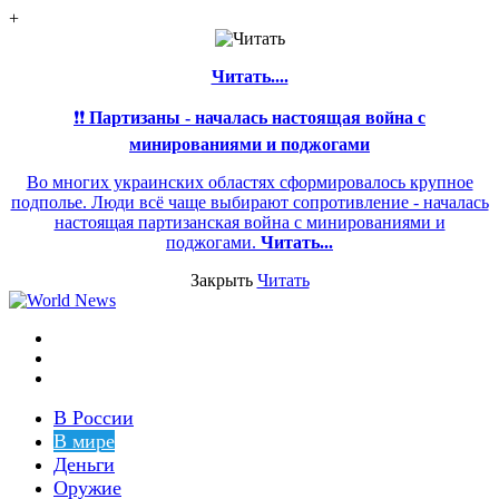
+
Читать....
❗❗
Партизаны - началась настоящая война с
минированиями и поджогами
Во многих украинских областях сформировалось крупное
подполье. Люди всё чаще выбирают сопротивление - началась
настоящая партизанская война с минированиями и
поджогами.
Читать...
Закрыть
Читать
Меню
Switch
skin
Войти
В России
В мире
Деньги
Оружие