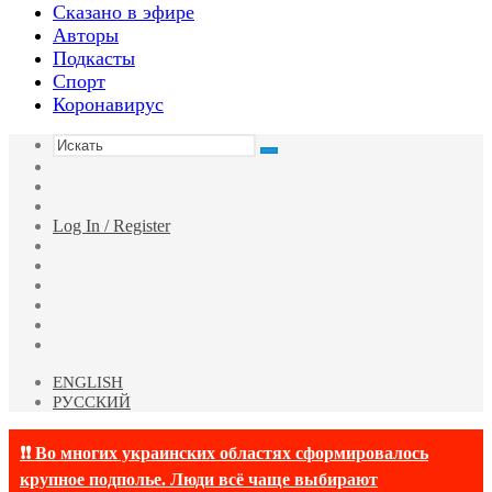
Сказано в эфире
Авторы
Подкасты
Спорт
Коронавирус
Искать
Switch
skin
Sidebar
Случайная
статья
Log In / Register
Facebook
Twitter
YouTube
vk.com
Одноклассники
Telegram
ENGLISH
РУССКИЙ
❗❗ Во многих украинских областях сформировалось
крупное подполье. Люди всё чаще выбирают