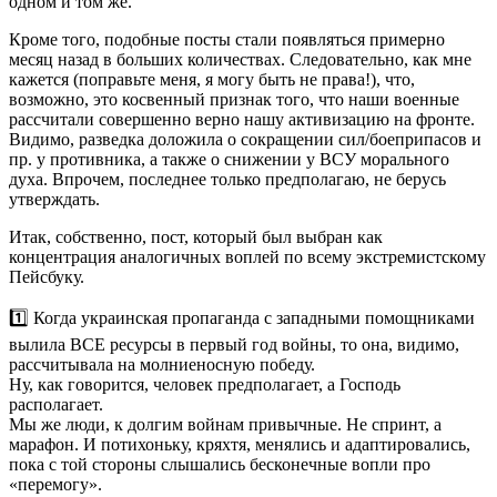
одном и том же.
Кроме того, подобные посты стали появляться примерно
месяц назад в больших количествах. Следовательно, как мне
кажется (поправьте меня, я могу быть не права!), что,
возможно, это косвенный признак того, что наши военные
рассчитали совершенно верно нашу активизацию на фронте.
Видимо, разведка доложила о сокращении сил/боеприпасов и
пр. у противника, а также о снижении у ВСУ морального
духа. Впрочем, последнее только предполагаю, не берусь
утверждать.
Итак, собственно, пост, который был выбран как
концентрация аналогичных воплей по всему экстремистскому
Пейсбуку.
1️⃣ Когда украинская пропаганда с западными помощниками
вылила ВСЕ ресурсы в первый год войны, то она, видимо,
рассчитывала на молниеносную победу.
Ну, как говорится, человек предполагает, а Господь
располагает.
Мы же люди, к долгим войнам привычные. Не спринт, а
марафон. И потихоньку, кряхтя, менялись и адаптировались,
пока с той стороны слышались бесконечные вопли про
«перемогу».