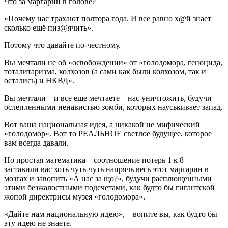
Что за маргарин в голове?
«Почему нас трахают полтора года. И все равно х@й знает
сколько ещё пиз@ячить».
Потому что давайте по-честному.
Вы мечтали не об «освобождении» от «голодомора, геноцида,
тоталитаризма, колхозов (а сами как были колхозом, так и
остались) и НКВД».
Вы мечтали – и все еще мечтаете – нас уничтожить, будучи
ослепленными ненавистью зомби, которых науськивает запад.
Вот ваша национальная идея, а никакой не мифический
«голодомор». Вот то РЕАЛЬНОЕ светлое будущее, которое
вам всегда давали.
Но простая математика – соотношение потерь 1 к 8 –
заставили вас хоть чуть-чуть напрячь весь этот маргарин в
мозгах и завопить «А нас за що?», будучи расплющенными
этими безжалостными подсчетами, как будто бы гигантской
жопой директрисы музея «голодомора».
«Дайте нам национальную идею», – вопите вы, как будто бы
эту идею не знаете.