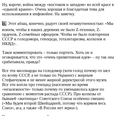
Ну, короче, война между «востоком и западом» во всей красе в
«едыной краине». Очень хорошая и благодатная тема для
использования в инфовойне. На заметку.
6️⃣ Этот абзац, конечно, радует своей незамутненностью: «Мы
воюем, чтобы в наших деревнях не было Z-техники, Z-
орденов, Z-семейных офицеров. Чтобы не было повторения
СССР и голодомора, геноцида, тоталитаризма, колхозов и
НКВД».
Такое комментировать – только портить. Хоть он и
оговаривается, что это «очень примитивная идея» – ну так она
срабатывала, правда?
Все эти миллиарды на голодомор (хотя голод почему-то шел
по всему СССР, а не только по Украине) с жирным
Стефанчуком и не менее жирной директрисой этого музея.
Все эти вопли про геноцид (население во время
«незалежности» только почему-то уменьшилось вдвое по
сравнению с моментом распада СССР). Про колхозы от
бывшей «житницы» Советского Союза особенно смешно
(«Мы будем второй Швейцарией, потому что кормим весь
Союз», ага, а также «В России нет зерна»).