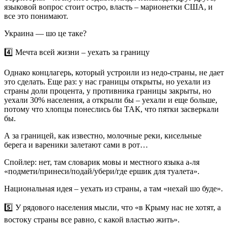
языковой вопрос стоит остро, власть – марионетки США, и
все это понимают.
Украина — шо це таке?
4️⃣ Мечта всей жизни – уехать за границу
Однако концлагерь, который устроили из недо-страны, не дает
это сделать. Еще раз: у нас границы открыты, но уехали из
страны доли процента, у противника границы закрыты, но
уехали 30% населения, а открыли бы – уехали и еще больше,
потому что хлопцы понеслись бы ТАК, что пятки засверкали
бы.
А за границей, как известно, молочные реки, кисельные
берега и вареники залетают сами в рот…
Спойлер: нет, там словарик мовы и местного языка а-ля
«подмети/принеси/подай/убери/где ершик для туалета».
Национальная идея – уехать из страны, а там «нехай шо буде».
5️⃣ У рядового населения мысли, что «в Крыму нас не хотят, а
востоку страны все равно, с какой властью жить».