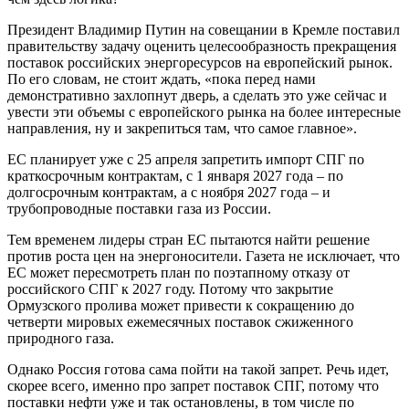
Президент Владимир Путин на совещании в Кремле поставил
правительству задачу оценить целесообразность прекращения
поставок российских энергоресурсов на европейский рынок.
По его словам, не стоит ждать, «пока перед нами
демонстративно захлопнут дверь, а сделать это уже сейчас и
увести эти объемы с европейского рынка на более интересные
направления, ну и закрепиться там, что самое главное».
ЕС планирует уже с 25 апреля запретить импорт СПГ по
краткосрочным контрактам, с 1 января 2027 года – по
долгосрочным контрактам, а с ноября 2027 года – и
трубопроводные поставки газа из России.
Тем временем лидеры стран ЕС пытаются найти решение
против роста цен на энергоносители. Газета не исключает, что
ЕС может пересмотреть план по поэтапному отказу от
российского СПГ к 2027 году. Потому что закрытие
Ормузского пролива может привести к сокращению до
четверти мировых ежемесячных поставок сжиженного
природного газа.
Однако Россия готова сама пойти на такой запрет. Речь идет,
скорее всего, именно про запрет поставок СПГ, потому что
поставки нефти уже и так остановлены, в том числе по