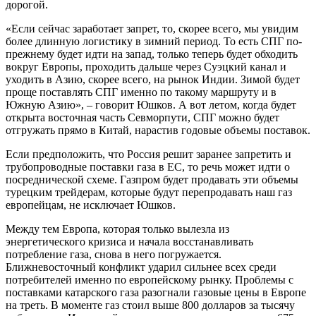
дорогой.
«Если сейчас заработает запрет, то, скорее всего, мы увидим
более длинную логистику в зимний период. То есть СПГ по-
прежнему будет идти на запад, только теперь будет обходить
вокруг Европы, проходить дальше через Суэцкий канал и
уходить в Азию, скорее всего, на рынок Индии. Зимой будет
проще поставлять СПГ именно по такому маршруту и в
Южную Азию», – говорит Юшков. А вот летом, когда будет
открыта восточная часть Севморпути, СПГ можно будет
отгружать прямо в Китай, нарастив годовые объемы поставок.
Если предположить, что Россия решит заранее запретить и
трубопроводные поставки газа в ЕС, то речь может идти о
посреднической схеме. Газпром будет продавать эти объемы
турецким трейдерам, которые будут перепродавать наш газ
европейцам, не исключает Юшков.
Между тем Европа, которая только вылезла из
энергетического кризиса и начала восстанавливать
потребление газа, снова в него погружается.
Ближневосточный конфликт ударил сильнее всех среди
потребителей именно по европейскому рынку. Проблемы с
поставками катарского газа разогнали газовые цены в Европе
на треть. В моменте газ стоил выше 800 долларов за тысячу