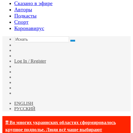
Сказано в эфире
Авторы
Подкасты
Спорт
Коронавирус
Искать
Switch
skin
Sidebar
Случайная
статья
Log In / Register
Facebook
Twitter
YouTube
vk.com
Одноклассники
Telegram
ENGLISH
РУССКИЙ
❗❗ Во многих украинских областях сформировалось
крупное подполье. Люди всё чаще выбирают