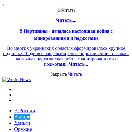
+
Читать....
❗❗
Партизаны - началась настоящая война с
минированиями и поджогами
Во многих украинских областях сформировалось крупное
подполье. Люди всё чаще выбирают сопротивление - началась
настоящая партизанская война с минированиями и
поджогами.
Читать...
Закрыть
Читать
Меню
Switch
skin
Войти
В России
В мире
Деньги
Оружие