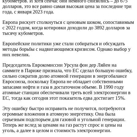
кубометров. И хотя сейчас они немного снизились – до 675
долларов, это все равно самая высокая цена за последние три
года, с января 2023 года.
Европа рискует столкнуться с ценовым шоком, сопоставимым
с 2022 годом, когда котировки доходили до 3892 долларов за
тысячу кубометров.
Европейские политики уже стали собираться и обсуждать
методы борьбы с надвигающимся кризисом. Однако выбор у
них невелик.
Председатель Еврокомиссии Урсула фон дер Ляйен на
саммите в Париже признала, что ЕС сделал большую ошибку,
сильно сократив долю атомной генерации в энергобалансе
Евросоюза, поскольку Европа не обладает собственными
запасами нефти и газа в достаточном объеме. В 1990 году
атомные станции обеспечивали треть всей электроэнергии в
ЕС, тогда как сегодня этот показатель едва достигает 15%.
Эту ошибку быстро исправить не получится, потребуются
огромные вложения в атомную энергетику. Она была
серьезным подспорьем для газовой и угольной генерации.
Теперь же вслед за ценами на газ растут спрос и цены на
уголь, а далее в целом и стоимость электроэнергии.