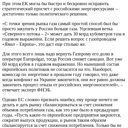
При этом ЕК могла бы быстро и бескровно исправить
стратегический просчет с российскими энергоресурсами –
достаточно только политического решения.
«С точки зрения рынка газа самый простой способ был бы
просто закупить у России больше газа. Уцелевшая ветка
«Северного потока – 2» может дать 30 млрд кубометров газа в
годовом выражении. Если решить вопрос с газопроводом
«Ямал – Европа», это даст еще столько же.
Для этого всего лишь надо вернуть Газпрому его долю в
операторе Europolgaz, тогда Россия снимет санкции. Вот уже
60 млрд кубов в годовом выражении. Но нынешний состав
европейских политиков не согласится на это. Наоборот,
комиссар по энергетике в прошлом году говорил, что даже
когда конфликт на Украине закончится, они все равно должны
закончить процесс отказа от российских энергоносителей», –
отмечает эксперт ФНЭБ.
Однако ЕС сложно признать ошибку, ему проще ничего не
делать и дать рынку сбалансироваться за счет снижения
объемов потребления газа, как это уже было в предыдущие
годы. «Пусть какие-то европейские предприятия закроются,
сократят выпуск продукции, и рынок таким образом
сбалансируется за счет снижения потребления. Только бы не