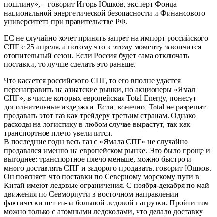
пошлину», – говорит Игорь Юшков, эксперт Фонда
национальной энергетической безопасности и Финансового
университета при правительстве РФ.
ЕС не случайно хочет принять запрет на импорт российского
СПГ с 25 апреля, а потому что к этому моменту закончится
отопительный сезон. Если Россия будет сама отключать
поставки, то лучше сделать это раньше.
Что касается российского СПГ, то его вполне удастся
перенаправить на азиатские рынки, но акционеры «Ямал
СПГ», в числе которых европейская Total Energy, понесут
дополнительные издержки. Если, конечно, Total не разрешат
продавать этот газ как трейдеру третьим странам. Однако
расходы на логистику в любом случае вырастут, так как
транспортное плечо увеличится.
В последние годы весь газ с «Ямала СПГ» не случайно
продавался именно на европейском рынке. Это было проще и
выгоднее: транспортное плечо меньше, можно быстро и
много доставлять СПГ и задорого продавать, говорит Юшков.
Он поясняет, что поставки по Северному морскому пути в
Китай имеют ледовые ограничения. С ноября-декабря по май
движения по Севморпути в восточном направлении
фактически нет из-за большой ледовой нагрузки. Пройти там
можно только с атомными ледоколами, что делало доставку