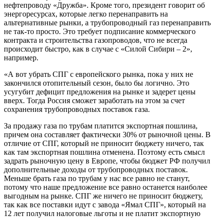
нефтепроводу «Дружба». Кроме того, президент говорит об
энергоресурсах, которые легко перенаправить на
альтернативные рынки, а трубопроводный газ перенаправить
не так-то просто. Это требует подписание коммерческого
контракта и строительства газопроводов, что не всегда
происходит быстро, как в случае с «Силой Сибири – 2»,
например.
«А вот убрать СПГ с европейского рынка, пока у них не
закончился отопительный сезон, было бы логично. Это
усугубит дефицит предложения на рынке и задерет цены
вверх. Тогда Россия сможет заработать на этом за счет
сохранения трубопроводных поставок газа.
За продажу газа по трубам платится экспортная пошлина,
причем она составляет фактически 30% от рыночной цены. В
отличие от СПГ, который не приносит бюджету ничего, так
как там экспортная пошлина отменена. Поэтому есть смысл
задрать рыночную цену в Европе, чтобы бюджет РФ получил
дополнительные доходы от трубопроводных поставок.
Меньше брать газа по трубам у нас все равно не станут,
потому что наше предложение все равно останется наиболее
выгодным на рынке. СПГ же ничего не приносит бюджету,
так как все поставки идут с завода «Ямал СПГ», который на
12 лет получил налоговые льготы и не платит экспортную