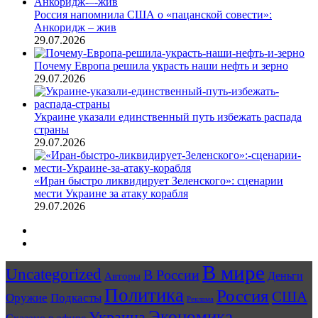
Россия напомнила США о «пацанской совести»:
Анкоридж – жив
29.07.2026
Почему Европа решила украсть наши нефть и зерно
29.07.2026
Украине указали единственный путь избежать распада
страны
29.07.2026
«Иран быстро ликвидирует Зеленского»: сценарии
мести Украине за атаку корабля
29.07.2026
Предыдущая
страница
Следующая
страница
В мире
Uncategorized
В России
Авторы
Деньги
Политика
Россия
США
Оружие
Подкасты
Реклама
Экономика
Украина