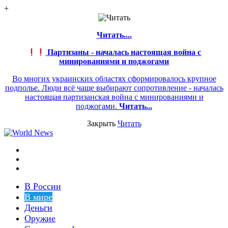
+
Читать....
Партизаны - началась настоящая война с
минированиями и поджогами
Во многих украинских областях сформировалось крупное
подполье. Люди всё чаще выбирают сопротивление - началась
настоящая партизанская война с минированиями и
поджогами.
Читать...
Закрыть
Читать
Меню
Switch
skin
Войти
В России
В мире
Деньги
Оружие