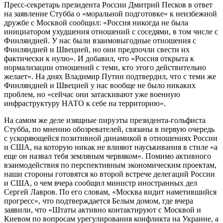
Пресс-секретарь президента России Дмитрий Песков в ответ
на заявление Стубба о «моральной подготовке» к неизбежной
дружбе с Москвой сообщил: «Россия никогда не была
инициатором ухудшения отношений с соседями, в том числе с
Финляндией. У нас были взаимовыгодные отношения с
Финляндией и Швецией, но они предпочли свести их
фактически к нулю». И добавил, что «Россия открыта к
нормализации отношений с теми, кто этого действительно
желает». На днях Владимир Путин подтвердил, что с теми же
Финляндией и Швецией у нас вообще не было никаких
проблем, но «сейчас они затаскивают уже военную
инфраструктуру НАТО к себе на территорию».
На самом же деле изящные пируэты президента-гольфиста
Стубба, по мнению обозревателей, связаны в первую очередь
с ускоряющейся позитивной динамикой в отношениях России
и США, на которую никак не влияют науськивания в стиле «а
еще он назвал тебя земляным червяком». Помимо активного
взаимодействия по перспективным экономическим проектам,
наши стороны готовятся ко второй встрече делегаций России
и США, о чем вчера сообщил министр иностранных дел
Сергей Лавров. По его словам, «Москва видит наметившийся
прогресс», что подтверждается Белым домом, где вчера
заявили, что «Штаты активно контактируют с Москвой и
Киевом по вопросам урегулирования конфликта на Украине, а