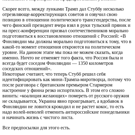
Скорее всего, между лунками Трамп дал Стуббу несколько
отрезвляюще-корректирующих советов и озвучил свою
позицию в отношении политического трансгендерства, после
чего финский президент вчера взял в руки тульский пряник и
на пресс-конференции призвал соотечественников морально
подготовиться к восстановлению отношений с Россией: «В
Финляндии мы должны морально подготовиться к тому, что в
какой-то момент отношения откроются на политическом
уровне. На данном этапе мы пока не можем сказать, когда
именно. Ничто не отменяет того факта, что Россия была и
всегда будет соседом Финляндии — 1350 километров
соседских отношений».
Некоторые считают, что теперь Стубб решил себя
идентифицировать как мини-Трампа-миротворца, потому что
после разговора с британским премьером Стармером
настроение у финна резко испортилось. В этом его сложно
винить: «коалиция желающих» помереть от русского оружия
не складывается, Украина явно проигрывает, а вдобавок в
Финляндии не ловится крокодил и не растет кокос, то есть
надо волей-неволей отменить антироссийские понедельники
и начинать жизнь с чистого листа.
Все предпосылки для этого есть.