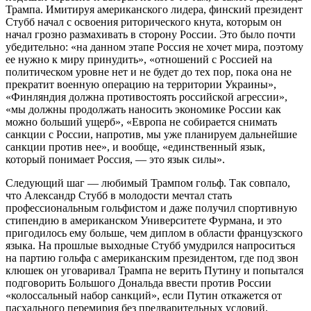
Трампа. Имитируя американского лидера, финский президент
Стубб начал с освоения риторического кнута, которым он
начал грозно размахивать в сторону России. Это было почти
убедительно: «на данном этапе Россия не хочет мира, поэтому
ее нужно к миру принудить», «отношений с Россией на
политическом уровне нет и не будет до тех пор, пока она не
прекратит военную операцию на территории Украины»,
«Финляндия должна противостоять российской агрессии»,
«мы должны продолжать наносить экономике России как
можно больший ущерб», «Европа не собирается снимать
санкции с России, напротив, мы уже планируем дальнейшие
санкции против нее», и вообще, «единственный язык,
который понимает Россия, — это язык силы».
Следующий шаг — любимый Трампом гольф. Так совпало,
что Александр Стубб в молодости мечтал стать
профессиональным гольфистом и даже получил спортивную
стипендию в американском Университете Фурмана, и это
пригодилось ему больше, чем диплом в области французского
языка. На прошлые выходные Стубб умудрился напроситься
на партию гольфа с американским президентом, где под звон
клюшек он уговаривал Трампа не верить Путину и попытался
подговорить Большого Дональда ввести против России
«колоссальный набор санкций», если Путин откажется от
пасхального перемирия без предварительных условий.