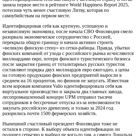
заняла первое место в рейтинге World Happiness Report 2025,
потеснив чуть менее счастливую Литву, которая по
самоубийствам на первом месте.
Идентифицировав себя как крупную, успешную и
независимую экономику, после начала СВО Финляндия смело
разорвала экономическое сотрудничество с Россией,
перекрыла общую границу и начала активно строить
«великую финскую стену» из сетки-рабицы. Правда, убытки
финских компаний от ухода с российского рынка исчисляются
миллиардами евро, потери финского туристического бизнеса
после закрытия границ от тоталитарных русских туристов
составляют порядка двух миллиардов евро ежегодно, а цены
на готовую продукцию финских предприятий выросли в
среднем на 16 процентов, но финнов не запугать. Известная
всем коровам компания Valio идентифицировала себя как
виртуальное производство и закрыла два главных завода,
лесопромышленный концерн UPM отправил тысячи
сотрудников в бессрочные отпуска из-за невозможности
закупать российскую древесину, и только за 2024 год
разорились почти 1500 фермерских хозяйств.
Нынешний счастливый президент Финляндии тоже не
остался в стороне. К выбору объекта идентификации он
подошел серьезно и выбрал не кого-то там, а самого Дональда