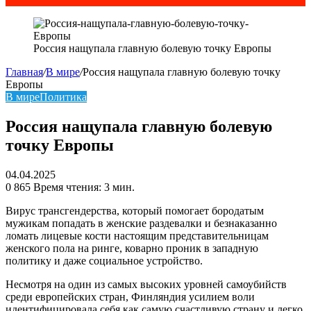
Россия нащупала главную болевую точку Европы
Главная
/
В мире
/
Россия нащупала главную болевую точку
Европы
В мире
Политика
Россия нащупала главную болевую
точку Европы
04.04.2025
0
865
Время чтения: 3 мин.
Вирус трансгендерства, который помогает бородатым
мужикам попадать в женские раздевалки и безнаказанно
ломать лицевые кости настоящим представительницам
женского пола на ринге, коварно проник в западную
политику и даже социальное устройство.
Несмотря на один из самых высоких уровней самоубийств
среди европейских стран, Финляндия усилием воли
идентифицировала себя как самую счастливую страну и легко