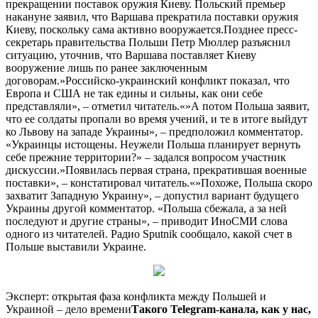
прекращении поставок оружия Киеву. Польский премьер
накануне заявил, что Варшава прекратила поставки оружия
Киеву, поскольку сама активно вооружается.Позднее пресс-
секретарь правительства Польши Петр Мюллер разъяснил
ситуацию, уточнив, что Варшава поставляет Киеву
вооружение лишь по ранее заключенным
договорам.»Российско-украинский конфликт показал, что
Европа и США не так едины и сильны, как они себе
представляли», – отметил читатель.«»А потом Польша заявит,
что ее солдаты пропали во время учений, и те в итоге выйдут
ко Львову на западе Украины», – предположил комментатор.
«Украинцы истощены. Неужели Польша планирует вернуть
себе прежние территории?» – задался вопросом участник
дискуссии.»Появилась первая страна, прекратившая военные
поставки», – констатировал читатель.«»Похоже, Польша скоро
захватит Западную Украину», – допустил вариант будущего
Украины другой комментатор. «Польша сбежала, а за ней
последуют и другие страны», – приводит ИноСМИ слова
одного из читателей. Радио Sputnik сообщало, какой счет в
Польше выставили Украине.
Эксперт: открытая фаза конфликта между Польшей и
Украиной – дело времени
Такого Telegram-канала, как у нас,