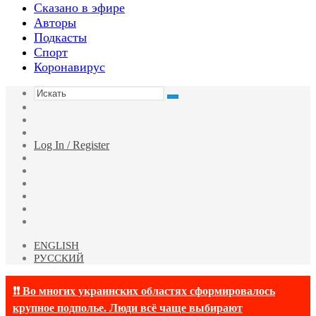
Сказано в эфире
Авторы
Подкасты
Спорт
Коронавирус
Искать
Switch
skin
Sidebar
Случайная
статья
Log In / Register
Facebook
Twitter
YouTube
vk.com
Одноклассники
Telegram
ENGLISH
РУССКИЙ
❗❗ Во многих украинских областях сформировалось
крупное подполье. Люди всё чаще выбирают