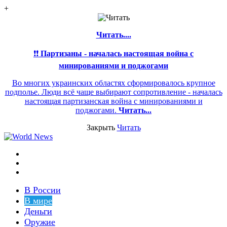
+
Читать....
❗❗
Партизаны - началась настоящая война с
минированиями и поджогами
Во многих украинских областях сформировалось крупное
подполье. Люди всё чаще выбирают сопротивление - началась
настоящая партизанская война с минированиями и
поджогами.
Читать...
Закрыть
Читать
Меню
Switch
skin
Войти
В России
В мире
Деньги
Оружие