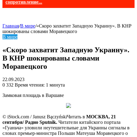
сопротивление...
Главная
/
В мире
/
«Скоро захватит Западную Украину». В КНР
шокированы словами Моравецкого
В мире
«Скоро захватит Западную Украину».
В КНР шокированы словами
Моравецкого
22.09.2023
0
332
Время чтения: 1 минута
Замковая площадь в Варшаве
© iStock.com / Janusz Bączyński
Читать в
МОСКВА, 21
сентября/ Радио Sputnik.
Читатели китайского портала
«Гуаньча» уловили неутешительные для Украины сигналы в
словах премьер-министра Польши Матеуша Моравецкого о