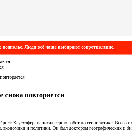
е подполье. Люди всё чаще выбирают сопротивление...
ся
 повторяется
е снова повторяется
Эрнст Хаусхофер, написал серию работ по геополитике. Всего и
 экономики и политики. Он был доктором географических и биол