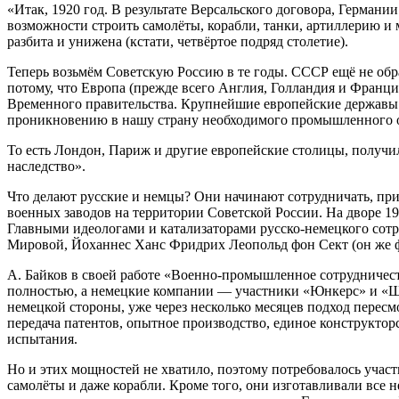
«Итак, 1920 год. В результате Версальского договора, Герма
возможности строить самолёты, корабли, танки, артиллерию и
разбита и унижена (кстати, четвёртое подряд столетие).
Теперь возьмём Советскую Россию в те годы. СССР ещё не обр
потому, что Европа (прежде всего Англия, Голландия и Франци
Временного правительства. Крупнейшие европейские державы 
проникновению в нашу страну необходимого промышленного о
То есть Лондон, Париж и другие европейские столицы, получил
наследство».
Что делают русские и немцы? Они начинают сотрудничать, при
военных заводов на территории Советской России. На дворе 192
Главными идеологами и катализаторами русско-немецкого сот
Мировой, Йоханнес Ханс Фридрих Леопольд фон Сект (он же ф
А. Байков в своей работе «Военно-промышленное сотрудничест
полностью, а немецкие компании — участники «Юнкерс» и «Што
немецкой стороны, уже через несколько месяцев подход пересм
передача патентов, опытное производство, единое конструктор
испытания.
Но и этих мощностей не хватило, поэтому потребовалось учас
самолёты и даже корабли. Кроме того, они изготавливали вс