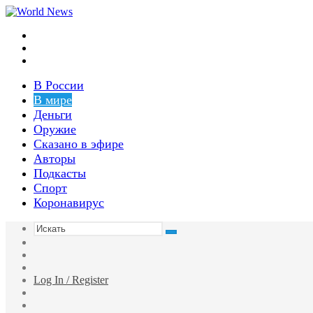
Меню
Switch
skin
Войти
В России
В мире
Деньги
Оружие
Сказано в эфире
Авторы
Подкасты
Спорт
Коронавирус
Искать
Switch
skin
Sidebar
Случайная
статья
Log In / Register
Facebook
Twitter