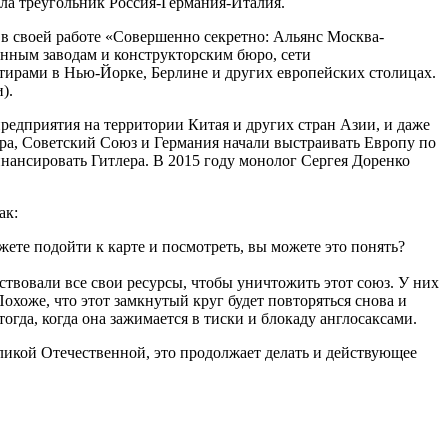
ла треугольник Россия-Германия-Италия.
 в своей работе «Совершенно секретно: Альянс Москва-
оенным заводам и конструкторским бюро, сети
тирами в Нью-Йорке, Берлине и других европейских столицах.
).
предприятия на территории Китая и других стран Азии, и даже
лера, Советский Союз и Германия начали выстраивать Европу по
нансировать Гитлера. В 2015 году монолог Сергея Доренко
ак:
ете подойти к карте и посмотреть, вы можете это понять?
ствовали все свои ресурсы, чтобы уничтожить этот союз. У них
хоже, что этот замкнутый круг будет повторяться снова и
тогда, когда она зажимается в тиски и блокаду англосаксами.
еликой Отечественной, это продолжает делать и действующее