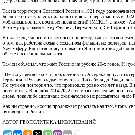
где располагалась основная военная индустрии Германии, пер
Так на территории Советской России к 1921 году разворачивае
Берлин» об этом очень подробно пишет. Теперь главное, к 192
мобилизационных военных предприятий (МСКП), а также «Амто
К этому приложили руку Феликс Дзержинский, Ян Берзин и Яко
В статье ещё много интересного, например, как советско-неме
о том, как работала схема с созданием фальшивых долларов, н
Хаусхоферу. Единственное, что вместо Японии в трио добавил
облетел все социальные сети.
Там он объяснял, что ждёт Россию на рубеже 20-х годов. И нужн
«Не могут англосаксы и, в особенности, Америка допустить ге
Германия и Россия владычествуют от Лиссабона до Владивостока
По сути он повторил то, что произошло ровно сто лет назад. 
получилось. В период 2014-2022 случилась очередная попытка,
снова, пока либо англичане окончательно не рассыпятся, либо Г
Как ни странно, Россия продолжает работать над тем, чтобы св
руководство России.
АВТОР ГЕОПОЛИТИКА ЦИВИЛИЗАЦИЙ