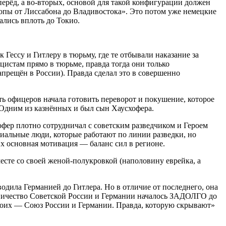
перёд, а во-вторых, основой для такой конфигурации должен
ропы от Лиссабона до Владивостока». Это потом уже немецкие
лись вплоть до Токио.
 Гессу и Гитлеру в тюрьму, где те отбывали наказание за
цистам прямо в тюрьме, правда тогда они только
апрещён в России). Правда сделал это в совершенно
ть офицеров начала готовить переворот и покушение, которое
. Одним из казнённых и был сын Хаусхофера.
офер плотно сотрудничал с советским разведчиком и Героем
иальные люди, которые работают по линии разведки, но
Их основная мотивация — баланс сил в регионе.
есте со своей женой-полукровкой (наполовину еврейка, а
водила Германией до Гитлера. Но в отличие от последнего, она
удничество Советской России и Германии началось ЗАДОЛГО до
 двоих — Союз России и Германии. Правда, которую скрывают»