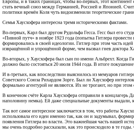
Европы, и в таких границах, чтобы во-первых, этот континент
стать вечный союз между Германией, Россией и Японией. Счит
политики времён Коля чуть видоизменили теоретические грани
Семья Хаусхофера интересна тремя историческими фактами.
Во-первых, Карл был другом Рудольфа Гесса. Гесс был его студе
«Пивной путч» в ноябре 1923 года (попытка Гитлера провести 
формировались в своей идеологии. Гитлер при этом часть идей
извращённой и упрощённой форме, чем вызвал гнев доктора Ха
Во-вторых, у Хаусхофера был сын по имени Альбрехт. Когда Ги
должно было состояться 20 июля 1944 года. В итоге покушение
И в-третьих, как впоследствии выяснилось из мемуаров гитлер
Советского Союза Рихардом Зорге. Был ли Хаусхофер интерлок
формально агентурой не являются. Их не трогают, но при этом 
В конечном счёте Карла Хаусхофера отправили в концлагерь Да
наполовину немка). Ей даже специальные документы выдали, 
Так вот самое интересное заключается в том, что работы Хаусх
использовала его идеи именно так, как он и задумывал, форм
появления Гитлера во власти. Это важнейшая часть нашей ист
мы очень подробно рассказали, как это происходило в те годы