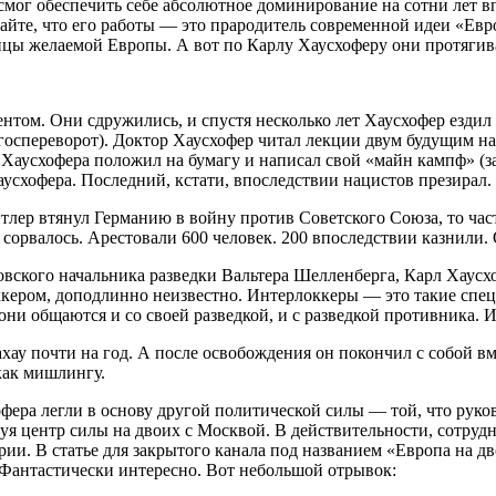
 смог обеспечить себе абсолютное доминирование на сотни лет в
айте, что его работы — это прародитель современной идеи «Ев
цы желаемой Европы. А вот по Карлу Хаусхоферу они протягива
нтом. Они сдружились, и спустя несколько лет Хаусхофер ездил к
госпереворот). Доктор Хаусхофер читал лекции двум будущим на
 Хаусхофера положил на бумагу и написал свой «майн кампф» (з
усхофера. Последний, кстати, впоследствии нацистов презирал.
тлер втянул Германию в войну против Советского Союза, то час
 сорвалось. Арестовали 600 человек. 200 впоследствии казнили
овского начальника разведки Вальтера Шелленберга, Карл Хаусх
кером, доподлинно неизвестно. Интерлоккеры — это такие спец
они общаются и со своей разведкой, и с разведкой противника. 
хау почти на год. А после освобождения он покончил с собой вм
как мишлингу.
офера легли в основу другой политической силы — той, что руко
ируя центр силы на двоих с Москвой. В действительности, сотр
ории. В статье для закрытого канала под названием «Европа на
. Фантастически интересно. Вот небольшой отрывок: