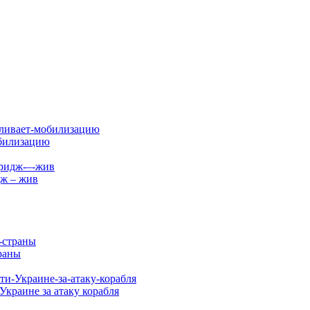
обилизацию
дж – жив
раны
Украине за атаку корабля