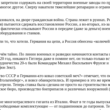
нии запретили содержать на своей территории военные заводы п
 многое другое. Сверху накатили тяжелейшие репарации и огран
азовался, на дворе гражданская война. Страна лежит в руинах.
я) пытаются сдержать восстановление России, а во-вторых, из-з
фактически отказывают России в передаче (даже за деньги) во
борудования и станков.
и то, что хотели. Германия на цепи, а Россия обнесена «колюче
чём тайно. По линии военных и разведки начинаются контакты 
0 год, никакого Гитлера даже в помине нет, он только-только вс
рудничества 20-х были Командарм Михаил Васильевич Фрунзе и
он Зект).
во СССР и Германии-кто ковал советский меч?» отмечает, что п
льтенберг», и вовсе обанкротились. И примерно в это же время
отрели. Теперь ставка была сделана не просто на строительств
ское бюро, производство боеприпасов и различных вооружений (
тие многоотраслевого гиганта из Италии. Фиат в те годы выпу
е необходимые комплектующие — от подшипников до патронов. Т