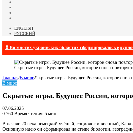
YouTube
vk.com
Одноклассники
Telegram
ENGLISH
РУССКИЙ
❗❗ Во многих украинских областях сформировалось крупно
Скрытые игры. Будущее России, которое снова повторяет
Главная
/
В мире
/
Скрытые игры. Будущее России, которое снова
В мире
Скрытые игры. Будущее России, которо
07.06.2025
0
760
Время чтения: 5 мин.
В начале 20 века немецкий учёный, социолог и военный, Карл 
Основную идею он сформировал на стыке биологии, географии,