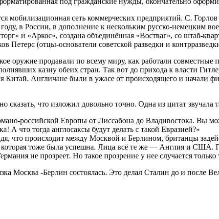
еформатированная под гражданские нужды, окончательно оформи
тся мобилизационная сеть коммерческих предприятий. С. Горлов
2 году, в России, в дополнение к нескольким русско-немецким в
рг» и «Аркос», создана объединённая «Востваг», со штаб-квар
в Петерс (отцы-основатели советской разведки и контрразведки
цкое оружие продавали по всему миру, как работали совместные 
аполнявших казну обеих стран. Так вот до прихода к власти Гит
ся Китай. Англичане были в ужасе от происходящего и начали фи
о сказать, что изложил довольно точно. Одна из цитат звучала т
рмано-российской Европы от Лиссабона до Владивостока. Вы мож
! А что тогда англосаксы будут делать с такой Евразией?»
Видя, что происходит между Москвой и Берлином, британцы задей
 которая тоже была успешна. Лица всё те же — Англия и США. По
ермания не прозреет. Но такое прозрение у нее случается только 
язка Москва -Берлин состоялась. Это делал Сталин до и после В