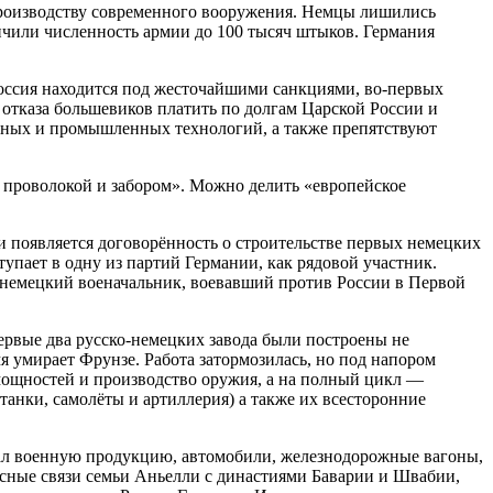
о производству современного вооружения. Немцы лишились
ичили численность армии до 100 тысяч штыков. Германия
 Россия находится под жесточайшими санкциями, во-первых
а отказа большевиков платить по долгам Царской России и
енных и промышленных технологий, а также препятствуют
й проволокой и забором». Можно делить «европейское
и появляется договорённость о строительстве первых немецких
тупает в одну из партий Германии, как рядовой участник.
 немецкий военачальник, воевавший против России в Первой
ервые два русско-немецких завода были построены не
 умирает Фрунзе. Работа затормозилась, но под напором
о мощностей и производство оружия, а на полный цикл —
танки, самолёты и артиллерия) а также их всесторонние
скал военную продукцию, автомобили, железнодорожные вагоны,
есные связи семьи Аньелли с династиями Баварии и Швабии,