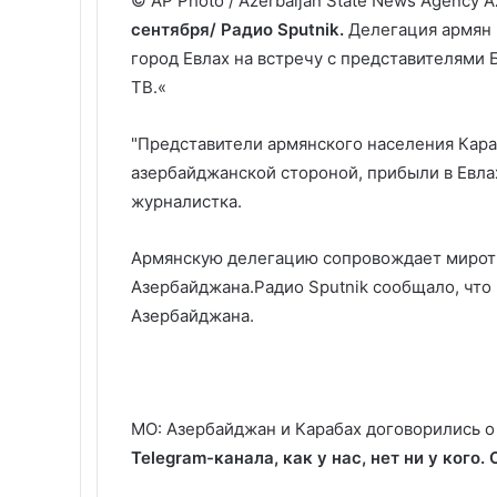
© AP Photo / Azerbaijan State News Agency 
сентября/ Радио Sputnik.
Делегация армян 
город Евлах на встречу с представителями
ТВ.«
"Представители армянского населения Кара
азербайджанской стороной, прибыли в Евлах
журналистка.
Армянскую делегацию сопровождает миротв
Азербайджана.Радио Sputnik сообщало, что
Азербайджана.
МО: Азербайджан и Карабах договорились 
Telegram-канала, как у нас, нет ни у кого.