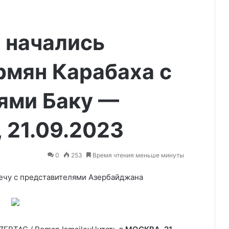
 начались
рмян Карабаха с
ями Баку —
, 21.09.2023
0
253
Время чтения меньше минуты
ечу с представителями Азербайджана