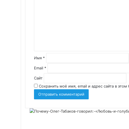
о
м
м
е
н
т
а
р
и
Имя
*
й
*
Email
*
Сайт
Сохранить моё имя, email и адрес сайта в это