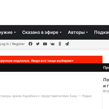
ружие
Сказано в эфире
Авторы
Подка
чайная
Facebook
Twitter
YouTube
vk.com
Одноклассники
Telegram
Log In / Register
ья
 крупное подполье. Люди всё чаще выбирают
Пр
По
и 
09
еговоры армян Карабаха с представителями Баку — Радио