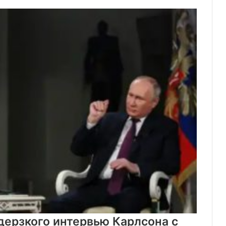
ерзкого интервью Карлсона с