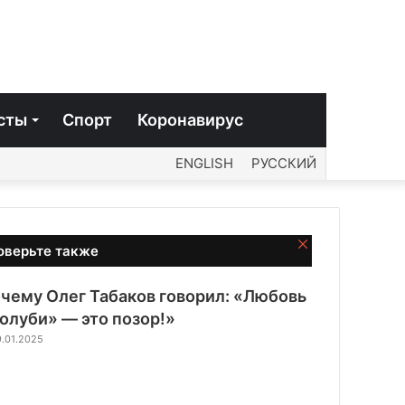
сты
Спорт
Коронавирус
ENGLISH
РУССКИЙ
Закрыть
оверьте также
чему Олег Табаков говорил: «Любовь
голуби» — это позор!»
.01.2025