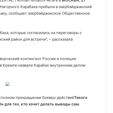
AZERTAC / Roman Ismailov
Читать в
МОСКВА, 21
Нагорного Карабаха прибыла в азербайджанский
 Баку, сообщает азербайджанское Общественное
баха, которые согласились на переговоры с
ский район для встречи", – рассказала
орческий контингент России и полиция
 в Кремле назвали Карабах внутренним делом
о полном прекращении боевых действий
Такого
 Он для тех, кто хочет делать выводы сам.