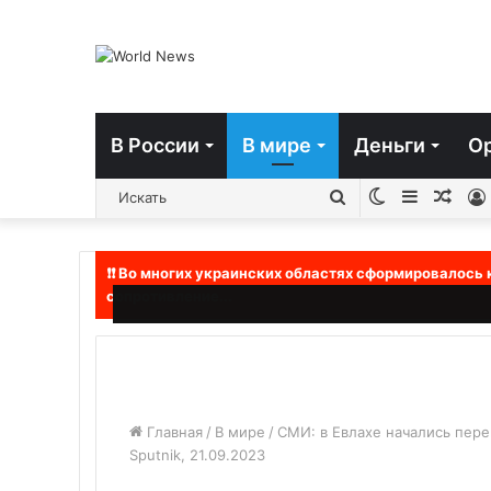
В России
В мире
Деньги
О
Switch
Sidebar
Слу
Искать
skin
стат
❗❗ Во многих украинских областях сформировалось
сопротивление...
Главная
/
В мире
/
СМИ: в Евлахе начались пер
Sputnik, 21.09.2023