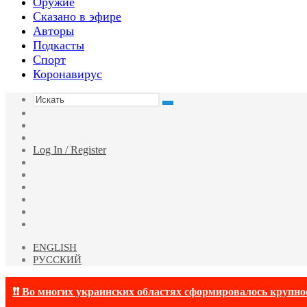
Оружие
Сказано в эфире
Авторы
Подкасты
Спорт
Коронавирус
Искать
Switch
skin
Sidebar
Случайная
статья
Log In / Register
Facebook
Twitter
YouTube
vk.com
Одноклассники
Telegram
ENGLISH
РУССКИЙ
❗❗ Во многих украинских областях сформировалось крупно