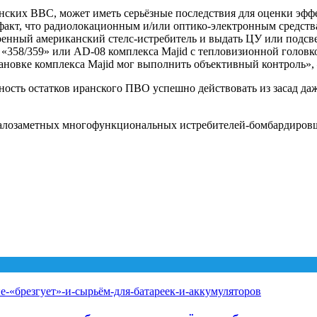
нских ВВС, может иметь серьёзные последствия для оценки эф
акт, что радиолокационным и/или оптико-электронным средств
нный американский стелс-истребитель и выдать ЦУ или подсвет
«358/359» или AD-08 комплекса Majid с тепловизионной головк
становке комплекса Majid мог выполнить объективный контроль»
ность остатков иранского ПВО успешно действовать из засад да
 малозаметных многофункциональных истребителей-бомбардировщ