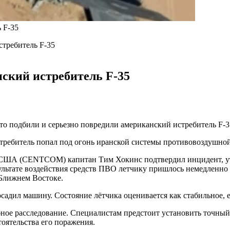
 F-35
требитель F-35
ский истребитель F-35
то подбили и серьезно повредили американский истребитель F-3
ребитель попал под огонь иранской системы противовоздушной
США (CENTCOM) капитан Тим Хокинс подтвердил инцидент, уто
ультате воздействия средств ПВО летчику пришлось немедленно
 Ближнем Востоке.
садил машину. Состояние лётчика оценивается как стабильное, 
бное расследование. Специалистам предстоит установить точны
тоятельства его поражения.