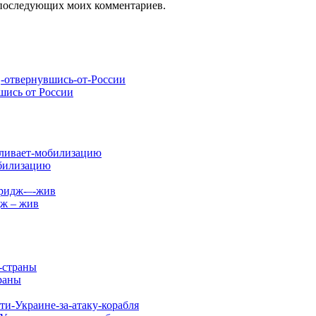
ля последующих моих комментариев.
шись от России
обилизацию
дж – жив
раны