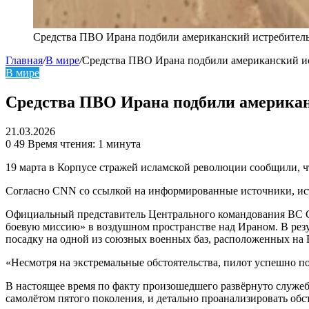
Средства ПВО Ирана подбили американский истребитель
Главная
/
В мире
/
Средства ПВО Ирана подбили американский ис
В мире
Средства ПВО Ирана подбили американ
21.03.2026
0
49
Время чтения: 1 минута
19 марта в Корпусе стражей исламской революции сообщили, ч
Согласно CNN со ссылкой на информированные источники, ист
Официальный представитель Центрального командования ВС 
боевую миссию» в воздушном пространстве над Ираном. В рез
посадку на одной из союзных военных баз, расположенных на
«Несмотря на экстремальные обстоятельства, пилот успешно по
В настоящее время по факту произошедшего развёрнуто служе
самолётом пятого поколения, и детально проанализировать обс