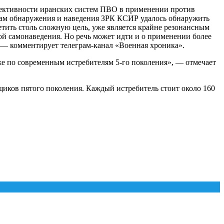
фективности иранских систем ПВО в применении против
ам обнаружения и наведения ЗРК КСИР удалось обнаружить
ить столь сложную цель, уже является крайне резонансным
ой самонаведения. Но речь может идти и о применении более
, — комментирует телеграм-канал «Военная хроника».
же по современным истребителям 5-го поколения», — отмечает
иков пятого поколения. Каждый истребитель стоит около 160