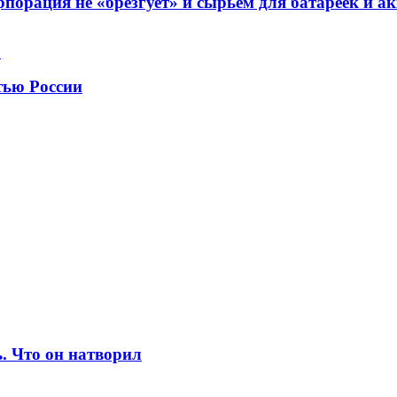
порация не «брезгует» и сырьём для батареек и а
тью России
. Что он натворил