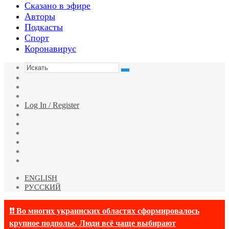
Сказано в эфире
Авторы
Подкасты
Спорт
Коронавирус
Искать
Switch
skin
Sidebar
Случайная
статья
Log In / Register
Facebook
Twitter
YouTube
vk.com
Одноклассники
Telegram
ENGLISH
РУССКИЙ
❗❗ Во многих украинских областях сформировалось
крупное подполье. Люди всё чаще выбирают