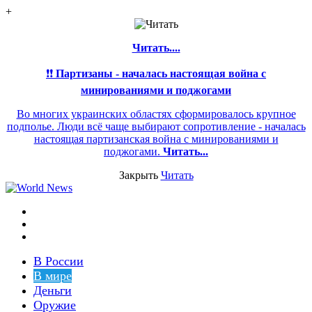
+
Читать....
❗❗
Партизаны - началась настоящая война с
минированиями и поджогами
Во многих украинских областях сформировалось крупное
подполье. Люди всё чаще выбирают сопротивление - началась
настоящая партизанская война с минированиями и
поджогами.
Читать...
Закрыть
Читать
Меню
Switch
skin
Войти
В России
В мире
Деньги
Оружие