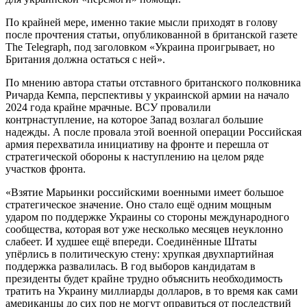
По крайней мере, именно такие мысли приходят в голову
после прочтения статьи, опубликованной в британской газете
The Telegraph, под заголовком «Украина проигрывает, но
Британия должна остаться с ней».
По мнению автора статьи отставного британского полковника
Ричарда Кемпа, перспективы у украинской армии на начало
2024 года крайне мрачные. ВСУ провалили
контрнаступление, на которое Запад возлагал большие
надежды. А после провала этой военной операции Российская
армия перехватила инициативу на фронте и перешла от
стратегической обороны к наступлению на целом ряде
участков фронта.
«Взятие Марьинки российскими военными имеет большое
стратегическое значение. Оно стало ещё одним мощным
ударом по поддержке Украины со стороны международного
сообщества, которая вот уже несколько месяцев неуклонно
слабеет. И худшее ещё впереди. Соединённые Штаты
упёрлись в политическую стену: хрупкая двухпартийная
поддержка развалилась. В год выборов кандидатам в
президенты будет крайне трудно объяснить необходимость
тратить на Украину миллиарды долларов, в то время как сами
американцы до сих пор не могут оправиться от последствий