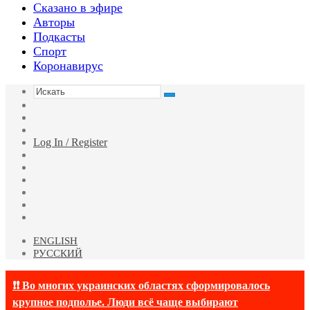
Сказано в эфире
Авторы
Подкасты
Спорт
Коронавирус
Искать
Switch
skin
Sidebar
Случайная
статья
Log In / Register
Facebook
Twitter
YouTube
vk.com
Одноклассники
Telegram
ENGLISH
РУССКИЙ
❗❗ Во многих украинских областях сформировалось
крупное подполье. Люди всё чаще выбирают