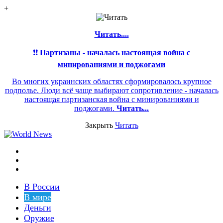
+
Читать....
❗❗
Партизаны - началась настоящая война с
минированиями и поджогами
Во многих украинских областях сформировалось крупное
подполье. Люди всё чаще выбирают сопротивление - началась
настоящая партизанская война с минированиями и
поджогами.
Читать...
Закрыть
Читать
Меню
Switch
skin
Войти
В России
В мире
Деньги
Оружие