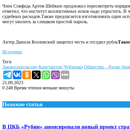
Член Совфеда Артем Шейкин предложил пересмотреть порядок 
отметил, что институт коллективных исков надо упростить. В
судебных расходов.Также предлагается изготавливать один исп
могут уволить за слишком простой пароль.
Актер Данила Козловский защитил честь и отсудил рубль
Таког
Источник
Теги
Законодательство
Константин Чуйченко
Общество – Радио Sput
21.09.2023
0
248
Время чтения меньше минуты
Похожие статьи
В ЦКБ «Рубин» анонсировали новый проект стр