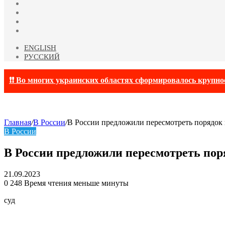
YouTube
vk.com
Одноклассники
Telegram
ENGLISH
РУССКИЙ
❗❗ Во многих украинских областях сформировалось крупно
Главная
/
В России
/
В России предложили пересмотреть порядок
В России
В России предложили пересмотреть пор
21.09.2023
0
248
Время чтения меньше минуты
суд