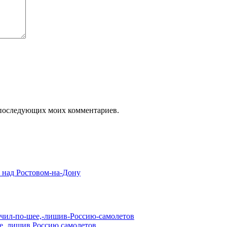
ля последующих моих комментариев.
е над Ростовом-на-Дону
ее, лишив Россию самолетов