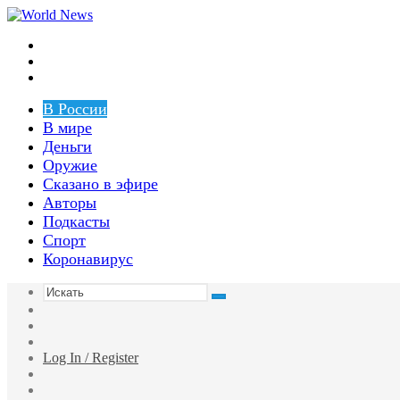
Меню
Switch
skin
Войти
В России
В мире
Деньги
Оружие
Сказано в эфире
Авторы
Подкасты
Спорт
Коронавирус
Искать
Switch
skin
Sidebar
Случайная
статья
Log In / Register
Facebook
Twitter