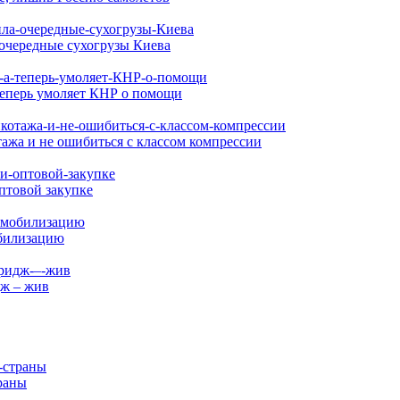
очередные сухогрузы Киева
 теперь умоляет КНР о помощи
ажа и не ошибиться с классом компрессии
птовой закупке
обилизацию
дж – жив
раны