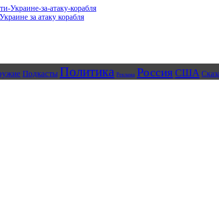
Украине за атаку корабля
Политика
Россия
США
ружие
Подкасты
Сказ
Реклама