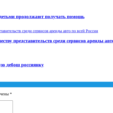
с детьми продолжают получать помощь
тву представительств среди сервисов аренды авто
ую дебош россиянку
ечены
*