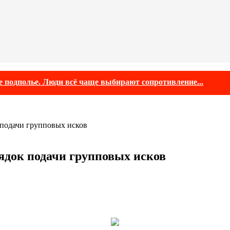
е подполье. Люди всё чаще выбирают сопротивление...
 подачи групповых исков
ядок подачи групповых исков