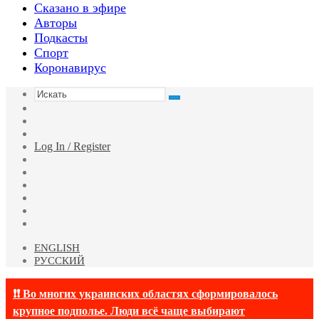
Сказано в эфире
Авторы
Подкасты
Спорт
Коронавирус
Искать
Switch
skin
Sidebar
Случайная
статья
Log In / Register
Facebook
Twitter
YouTube
vk.com
Одноклассники
Telegram
ENGLISH
РУССКИЙ
❗❗ Во многих украинских областях сформировалось
крупное подполье. Люди всё чаще выбирают