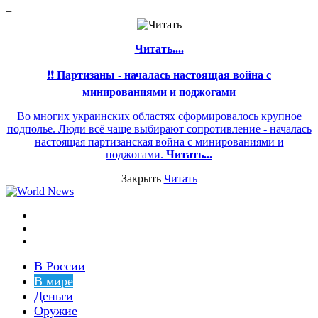
+
Читать....
❗❗
Партизаны - началась настоящая война с
минированиями и поджогами
Во многих украинских областях сформировалось крупное
подполье. Люди всё чаще выбирают сопротивление - началась
настоящая партизанская война с минированиями и
поджогами.
Читать...
Закрыть
Читать
Меню
Switch
skin
Войти
В России
В мире
Деньги
Оружие