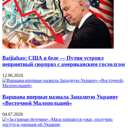
Baijiahao: США в беде — Путин устроил
неприятный сюрприз с американским госдолгом
12.06.2024
Варшава впервые назвала Западную Украину
«Восточной Малопольшей»
04.07.2026