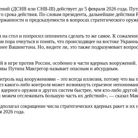
ий (ДСНВ или СНВ-III) действует до 5 февраля 2026 года. Пути
го срока действия. По словам президента, дальнейшие действия 
держанности и предсказуемости в вопросах стратегического ору
 на стол и попросил оппонента сделать то же самое. К сожалени
ам пора очнуться и понять, что происходящее на востоке Украины 
жнее Вашингтона. Но, видите ли, это также подразумевает вопро
 в игре против России, особенно в части ядерных вооружений. 
вы Путина Макгрегор называет опасным и абсурдным.
онтроль над вооружениями – это всегда иллюзия, потому что вы 
ез какого-либо контроля может возникнуть серьезное непониман
 ядерного оружия и других систем быстрее, чем кто-либо другой
ы можем отслеживать большую часть их действий», — сказал Макг
полагал сокращение числа стратегических ядерных ракет и их но
 2026 года.