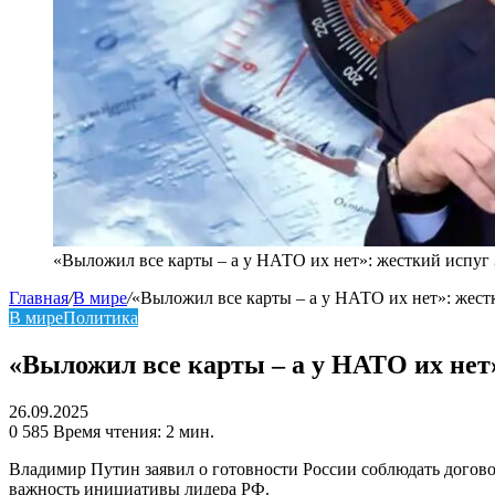
«Выложил все карты – а у НАТО их нет»: жесткий испуг 
Главная
/
В мире
/
«Выложил все карты – а у НАТО их нет»: жест
В мире
Политика
«Выложил все карты – а у НАТО их нет
26.09.2025
0
585
Время чтения: 2 мин.
Владимир Путин заявил о готовности России соблюдать догово
важность инициативы лидера РФ.