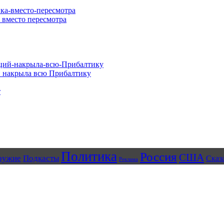
 вместо пересмотра
й накрыла всю Прибалтику
Политика
Россия
США
ружие
Подкасты
Сказ
Реклама