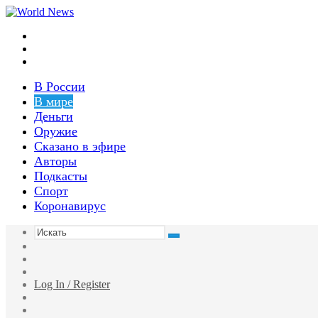
Меню
Switch
skin
Войти
В России
В мире
Деньги
Оружие
Сказано в эфире
Авторы
Подкасты
Спорт
Коронавирус
Искать
Switch
skin
Sidebar
Случайная
статья
Log In / Register
Facebook
Twitter