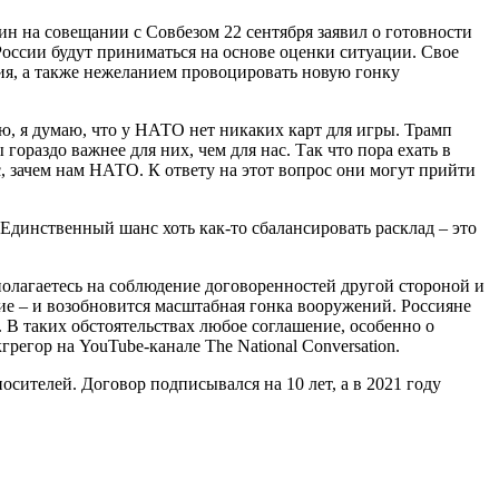
н на совещании с Совбезом 22 сентября заявил о готовности
России будут приниматься на основе оценки ситуации. Свое
жия, а также нежеланием провоцировать новую гонку
ю, я думаю, что у НАТО нет никаких карт для игры. Трамп
гораздо важнее для них, чем для нас. Так что пора ехать в
с, зачем нам НАТО. К ответу на этот вопрос они могут прийти
Единственный шанс хоть как-то сбалансировать расклад – это
полагаетесь на соблюдение договоренностей другой стороной и
ие – и возобновится масштабная гонка вооружений. Россияне
. В таких обстоятельствах любое соглашение, особенно о
регор на YouTube-канале The National Conversation.
сителей. Договор подписывался на 10 лет, а в 2021 году