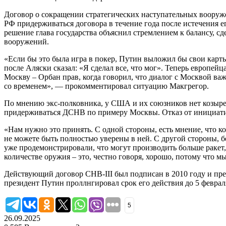
Договор о сокращении стратегических наступательных вооружен
РФ придерживаться договора в течение года после истечения е
решение глава государства объяснил стремлением к балансу, с
вооружений.
«Если бы это была игра в покер, Путин выложил бы свои карты
после Аляски сказал: «Я сделал все, что мог». Теперь европейц
Москву – Орбан прав, когда говорил, что диалог с Москвой ва
со временем», — прокомментировал ситуацию Макгрегор.
По мнению экс-полковника, у США и их союзников нет козырей
придерживаться ДСНВ по примеру Москвы. Отказ от инициати
«Нам нужно это принять. С одной стороны, есть мнение, что к
не можете быть полностью уверены в ней. С другой стороны, б
уже продемонстрировали, что могут производить больше ракет,
количестве оружия – это, честно говоря, хорошо, потому что м
Действующий договор СНВ-III был подписан в 2010 году и пред
президент Путин проллнгировал срок его действия до 5 февраля
5
26.09.2025