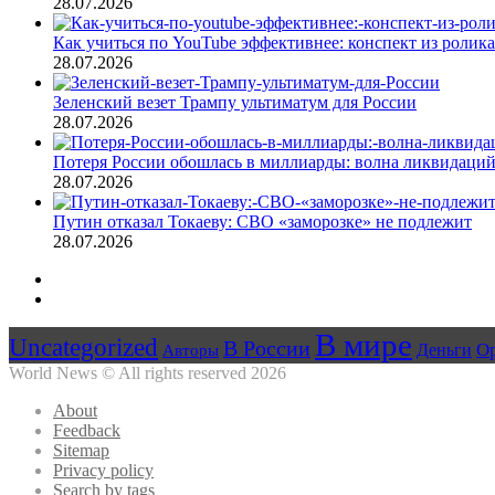
28.07.2026
Как учиться по YouTube эффективнее: конспект из ролика
28.07.2026
Зеленский везет Трампу ультиматум для России
28.07.2026
Потеря России обошлась в миллиарды: волна ликвидаци
28.07.2026
Путин отказал Токаеву: СВО «заморозке» не подлежит
28.07.2026
Предыдущая
страница
Следующая
страница
В мире
Uncategorized
В России
О
Авторы
Деньги
World News © All rights reserved 2026
About
Feedback
Sitemap
Privacy policy
Search by tags