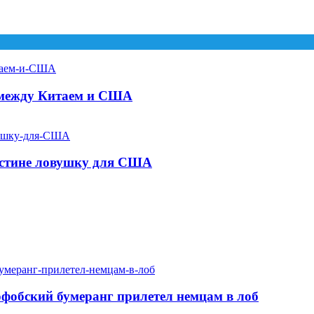
 между Китаем и США
лестине ловушку для США
офобский бумеранг прилетел немцам в лоб