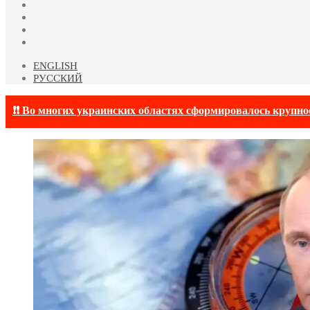
YouTube
vk.com
Одноклассники
Telegram
ENGLISH
РУССКИЙ
❗❗ Во многих украинских областях сформировалось крупно