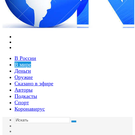
Меню
Switch
skin
Войти
В России
В мире
Деньги
Оружие
Сказано в эфире
Авторы
Подкасты
Спорт
Коронавирус
Искать
Switch
skin
Sidebar