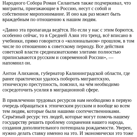
Народного Собора Роман Силантьев также подчеркивал, что
мигранты, приезжающие в Россию, несут с собой и
собственное миропонимание. И оно как раз может быть
враждебным по отношению к нашим людям.
«Давно эта пропаганда ведётся. Но если у нас с этим борются,
особенно сейчас, то в Средней Азии это тренд, всё вписано в
учебники, прямо говорится о «колониальном» прошлом, в том
числе по отношению к советскому периоду. Все действия
советской власти среднеазиатскими элитами полностью
приписываются русским и современной России», —
напомнил он.
Антон Алиханов, губернатор Калининградской области, где
ранее практически удалось побороть мигрантскую,
этническую преступность, пояснил, на чём необходимо
сосредоточить усилия в миграционной сфере.
В привлечении трудовых ресурсов нам необходимо в первую
очередь обращаться к этническим русским и вообще ко всем
тем людям, которые были нашими соотечественниками.
Серьёзный ресурс тех людей, которые могут помочь нашему
государству решить проблему сохранения нашего народа,
создания дополнительного потенциала рождаемости. Уверен,
нужно делать ставку именно на это. И экономически это тоже