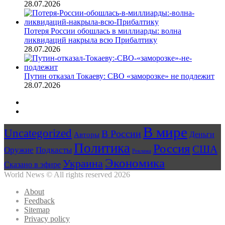
28.07.2026
Потеря России обошлась в миллиарды: волна
ликвидаций накрыла всю Прибалтику
28.07.2026
Путин отказал Токаеву: СВО «заморозке» не подлежит
28.07.2026
Предыдущая
страница
Следующая
страница
В мире
Uncategorized
В России
Авторы
Деньги
Политика
Россия
США
Оружие
Подкасты
Реклама
Экономика
Украина
Сказано в эфире
World News © All rights reserved 2026
About
Feedback
Sitemap
Privacy policy