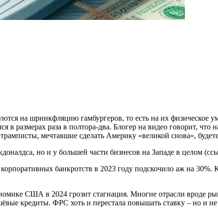
ются на шринкфляцию гамбургеров, то есть на их физическое у
я в размерах раза в полтора-два. Блогер на видео говорит, что 
ие трамписты, мечтавшие сделать Америку «великой снова», будет
кдоналдса, но и у большей части бизнесов на Западе в целом (ссы
 корпоративных банкротств в 2023 году подскочило аж на 30%.
номике США в 2024 грозит стагнация. Многие отрасли вроде р
шёвые кредиты. ФРС хоть и перестала повышать ставку – но и не