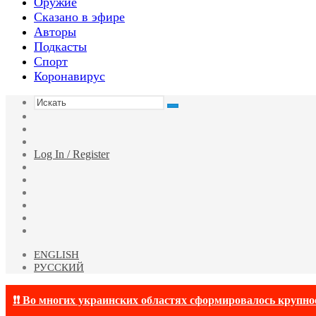
Оружие
Сказано в эфире
Авторы
Подкасты
Спорт
Коронавирус
Искать
Switch
skin
Sidebar
Случайная
статья
Log In / Register
Facebook
Twitter
YouTube
vk.com
Одноклассники
Telegram
ENGLISH
РУССКИЙ
❗❗ Во многих украинских областях сформировалось крупно