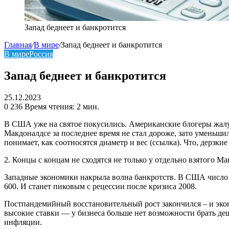
Запад беднеет и банкротится
Главная
/
В мире
/
Запад беднеет и банкротится
В мире
Россия
Запад беднеет и банкротится
25.12.2023
0
236
Время чтения: 2 мин.
В США уже на святое покусились. Американские блогеры жалу
Макдоналдсе за последнее время не стал дороже, зато уменьшилс
понимает, как соотносятся диаметр и вес (ссылка). Что, дерзк
2. Концы с концам не сходятся не только у отдельно взятого Ма
​​Западные экономики накрыла волна банкротств. В США число
600. И станет пиковым с рецессии после кризиса 2008.
Постпандемийный восстановительный рост закончился – и эко
высокие ставки — у бизнеса больше нет возможности брать де
инфляции.