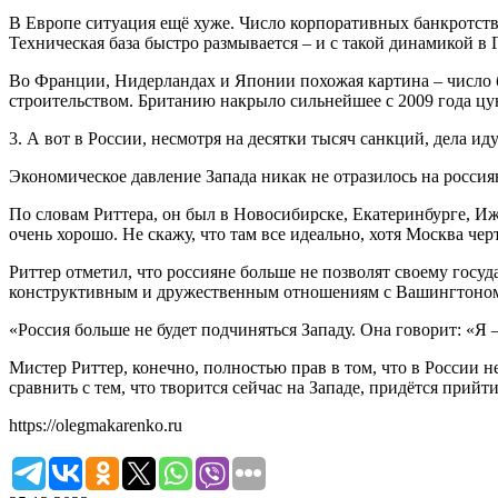
В Европе ситуация ещё хуже. Число корпоративных банкротств
Техническая база быстро размывается – и с такой динамикой в 
Во Франции, Нидерландах и Японии похожая картина – число ба
строительством. Британию накрыло сильнейшее с 2009 года цу
3. А вот в России, несмотря на десятки тысяч санкций, дела ид
Экономическое давление Запада никак не отразилось на росси
По словам Риттера, он был в Новосибирске, Екатеринбурге, Иже
очень хорошо. Не скажу, что там все идеально, хотя Москва чер
Риттер отметил, что россияне больше не позволят своему госуд
конструктивным и дружественным отношениям с Вашингтоном 
«Россия больше не будет подчиняться Западу. Она говорит: «Я
Мистер Риттер, конечно, полностью прав в том, что в России 
сравнить с тем, что творится сейчас на Западе, придётся прийт
https://olegmakarenko.ru