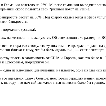
 в Германии взлетело на 25%. Многие компании выводят произво
Германии скоро появится свой “ржавый пояс” на Рейне.
нкротств растёт на 30%. Под ударом оказывается и сфера услуг 
нами банкротств.
ут нормально (ссылка):
янах, на жизнь они не жалуются. Об этом заявил экс-разведчик
вске и поразился тому, что «у них там все прекрасно» даже на 
товски близко к тому, чтобы быть идеальной», — сказал эксперт.
арству впасть в зависимость от США и Европы, как это было в 19
и Брюсселем, подчеркнул он.
 — одна из ключевых цивилизаций на планете, одна из главных 
не всё идеально. Скажу больше: некоторым отраслям нашей экон
и к выводу, что нам сейчас жаловаться на жизнь было бы грешно.