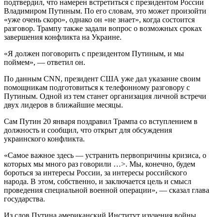
подтвердил, что намерен встретиться с президентом России
Владимиром Путиным. По его словам, это может произойти
«уже очень скоро», однако он «не знает», когда состоится
разговор. Трампу также задали вопрос о возможных сроках
завершения конфликта на Украине.
«Я должен поговорить с президентом Путиным, и мы
поймем», — ответил он.
По данным CNN, президент США уже дал указание своим
помощникам подготовиться к телефонному разговору с
Путиным. Одной из тем станет организация личной встречи
двух лидеров в ближайшие месяцы.
Сам Путин 20 января поздравил Трампа со вступлением в
должность и сообщил, что открыт для обсуждения
украинского конфликта.
«Самое важное здесь — устранить первопричины кризиса, о
которых мы много раз говорили …>. Мы, конечно, будем
бороться за интересы России, за интересы российского
народа. В этом, собственно, и заключается цель и смысл
проведения специальной военной операции», — сказал глава
государства.
Из слов Путина американский Институт изучения войны