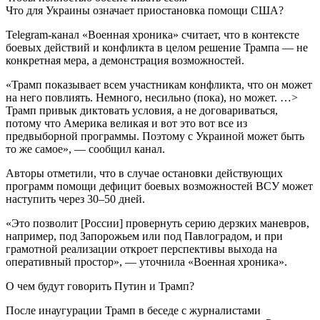
Что для Украины означает приостановка помощи США?
Telegram-канал «Военная хроника» считает, что в контексте
боевых действий и конфликта в целом решение Трампа — не
конкретная мера, а демонстрация возможностей.
«Трамп показывает всем участникам конфликта, что он может
на него повлиять. Немного, несильно (пока), но может. …>
Трамп привык диктовать условия, а не договариваться,
потому что Америка великая и вот это вот все из
предвыборной программы. Поэтому с Украиной может быть
то же самое», — сообщил канал.
Авторы отметили, что в случае остановки действующих
программ помощи дефицит боевых возможностей ВСУ может
наступить через 30–50 дней.
«Это позволит [России] провернуть серию дерзких маневров,
например, под Запорожьем или под Павлоградом, и при
грамотной реализации откроет перспективы выхода на
оперативный простор», — уточнила «Военная хроника».
О чем будут говорить Путин и Трамп?
После инаугурации Трамп в беседе с журналистами