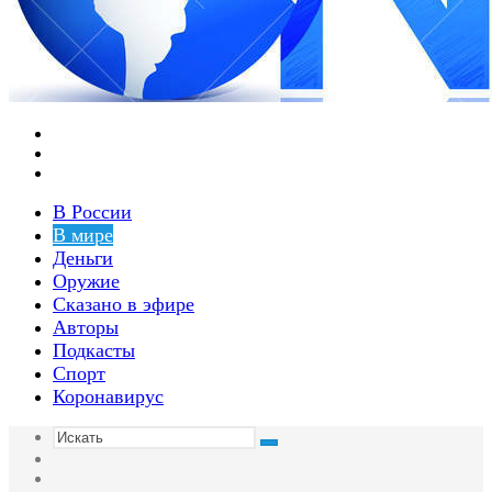
Меню
Switch
skin
Войти
В России
В мире
Деньги
Оружие
Сказано в эфире
Авторы
Подкасты
Спорт
Коронавирус
Искать
Switch
skin
Sidebar