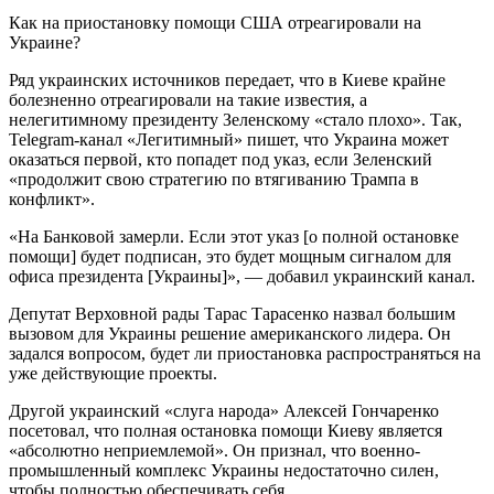
Как на приостановку помощи США отреагировали на
Украине?
Ряд украинских источников передает, что в Киеве крайне
болезненно отреагировали на такие известия, а
нелегитимному президенту Зеленскому «стало плохо». Так,
Telegram-канал «Легитимный» пишет, что Украина может
оказаться первой, кто попадет под указ, если Зеленский
«продолжит свою стратегию по втягиванию Трампа в
конфликт».
«На Банковой замерли. Если этот указ [о полной остановке
помощи] будет подписан, это будет мощным сигналом для
офиса президента [Украины]», — добавил украинский канал.
Депутат Верховной рады Тарас Тарасенко назвал большим
вызовом для Украины решение американского лидера. Он
задался вопросом, будет ли приостановка распространяться на
уже действующие проекты.
Другой украинский «слуга народа» Алексей Гончаренко
посетовал, что полная остановка помощи Киеву является
«абсолютно неприемлемой». Он признал, что военно-
промышленный комплекс Украины недостаточно силен,
чтобы полностью обеспечивать себя.