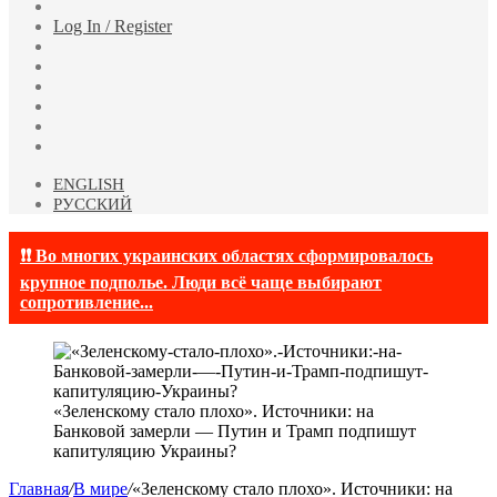
Случайная
статья
Log In / Register
Facebook
Twitter
YouTube
vk.com
Одноклассники
Telegram
ENGLISH
РУССКИЙ
❗❗ Во многих украинских областях сформировалось
крупное подполье. Люди всё чаще выбирают
сопротивление...
«Зеленскому стало плохо». Источники: на
Банковой замерли — Путин и Трамп подпишут
капитуляцию Украины?
Главная
/
В мире
/
«Зеленскому стало плохо». Источники: на