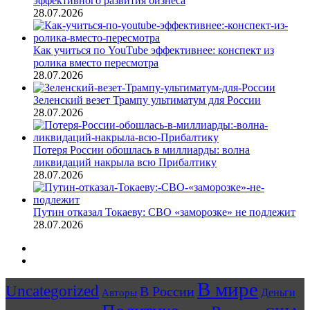
эффективного развития бизнеса
28.07.2026
Как учиться по YouTube эффективнее: конспект из
ролика вместо пересмотра
28.07.2026
Зеленский везет Трампу ультиматум для России
28.07.2026
Потеря России обошлась в миллиарды: волна
ликвидаций накрыла всю Прибалтику
28.07.2026
Путин отказал Токаеву: СВО «заморозке» не подлежит
28.07.2026
Предыдущая
страница
Следующая
страница
В мире
Uncategorized
В России
Авторы
Деньги