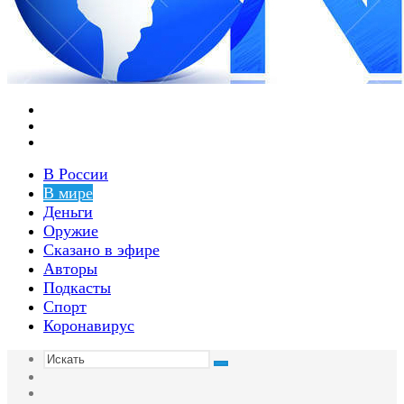
Меню
Switch
skin
Войти
В России
В мире
Деньги
Оружие
Сказано в эфире
Авторы
Подкасты
Спорт
Коронавирус
Искать
Switch
skin
Sidebar