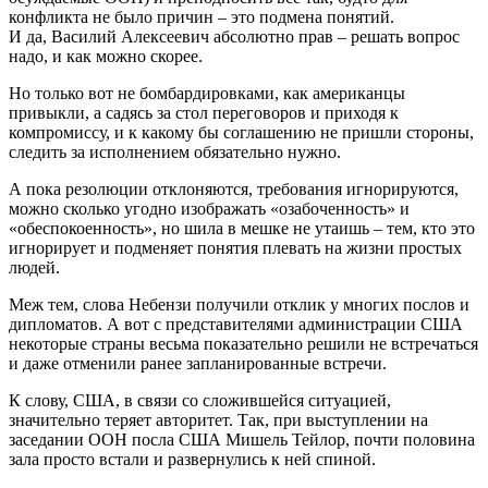
конфликта не было причин – это подмена понятий.
И да, Василий Алексеевич абсолютно прав – решать вопрос
надо, и как можно скорее.
Но только вот не бомбардировками, как американцы
привыкли, а садясь за стол переговоров и приходя к
компромиссу, и к какому бы соглашению не пришли стороны,
следить за исполнением обязательно нужно.
А пока резолюции отклоняются, требования игнорируются,
можно сколько угодно изображать «озабоченность» и
«обеспокоенность», но шила в мешке не утаишь – тем, кто это
игнорирует и подменяет понятия плевать на жизни простых
людей.
Меж тем, слова Небензи получили отклик у многих послов и
дипломатов. А вот с представителями администрации США
некоторые страны весьма показательно решили не встречаться
и даже отменили ранее запланированные встречи.
К слову, США, в связи со сложившейся ситуацией,
значительно теряет авторитет. Так, при выступлении на
заседании ООН посла США Мишель Тейлор, почти половина
зала просто встали и развернулись к ней спиной.