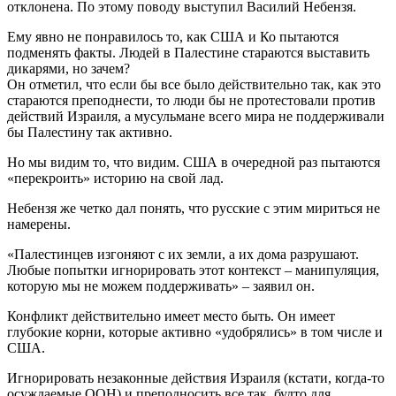
отклонена. По этому поводу выступил Василий Небензя.
Ему явно не понравилось то, как США и Ко пытаются
подменять факты. Людей в Палестине стараются выставить
дикарями, но зачем?
Он отметил, что если бы все было действительно так, как это
стараются преподнести, то люди бы не протестовали против
действий Израиля, а мусульмане всего мира не поддерживали
бы Палестину так активно.
Но мы видим то, что видим. США в очередной раз пытаются
«перекроить» историю на свой лад.
Небензя же четко дал понять, что русские с этим мириться не
намерены.
«Палестинцев изгоняют с их земли, а их дома разрушают.
Любые попытки игнорировать этот контекст – манипуляция,
которую мы не можем поддерживать» – заявил он.
Конфликт действительно имеет место быть. Он имеет
глубокие корни, которые активно «удобрялись» в том числе и
США.
Игнорировать незаконные действия Израиля (кстати, когда-то
осуждаемые ООН) и преподносить все так, будто для