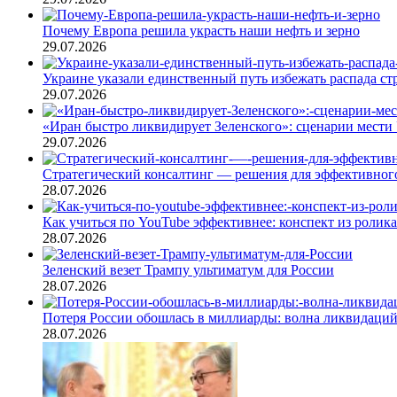
Почему Европа решила украсть наши нефть и зерно
29.07.2026
Украине указали единственный путь избежать распада ст
29.07.2026
«Иран быстро ликвидирует Зеленского»: сценарии мести 
29.07.2026
Стратегический консалтинг — решения для эффективного
28.07.2026
Как учиться по YouTube эффективнее: конспект из ролика
28.07.2026
Зеленский везет Трампу ультиматум для России
28.07.2026
Потеря России обошлась в миллиарды: волна ликвидаци
28.07.2026