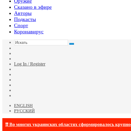
Оружие
Сказано в эфире
Авторы
Подкасты
Спорт
Коронавирус
Искать
Switch
skin
Sidebar
Случайная
статья
Log In / Register
Facebook
Twitter
YouTube
vk.com
Одноклассники
Telegram
ENGLISH
РУССКИЙ
❗❗ Во многих украинских областях сформировалось крупно