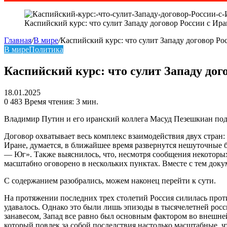
Каспийский курс: что сулит Западу договор России с Ир
Главная
/
В мире
/
Каспийский курс: что сулит Западу договор Ро
В мире
Политика
Каспийский курс: что сулит Западу дог
18.01.2025
0
483
Время чтения: 3 мин.
Владимир Путин и его иранский коллега Масуд Пезешкиан под
Договор охватывает весь комплекс взаимодействия двух стран:
Иране, думается, в ближайшее время развернутся нешуточные 
— Юг». Также выяснилось, что, несмотря сообщения некоторых 
масштабно оговорено в нескольких пунктах. Вместе с тем доку
С содержанием разобрались, можем наконец перейти к сути.
На протяжении последних трех столетий Россия силилась проти
удавалось. Однако это были лишь эпизоды в тысячелетней росси
занавесом, Запад все равно был основным фактором во внешн
который повлек за собой последствия настолько масштабные, 