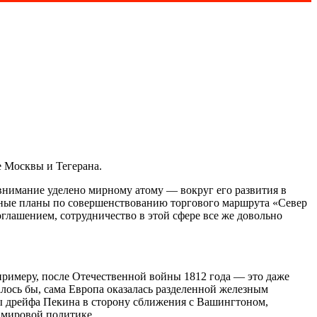
 Москвы и Тегерана.
 внимание уделено мирному атому — вокруг его развития в
етные планы по совершенствованию торгового маршрута «Север
оглашением, сотрудничество в этой сфере все же довольно
примеру, после Отечественной войны 1812 года — это даже
залось бы, сама Европа оказалась разделенной железным
ы дрейфа Пекина в сторону сближения с Вашингтоном,
 мировой политике.