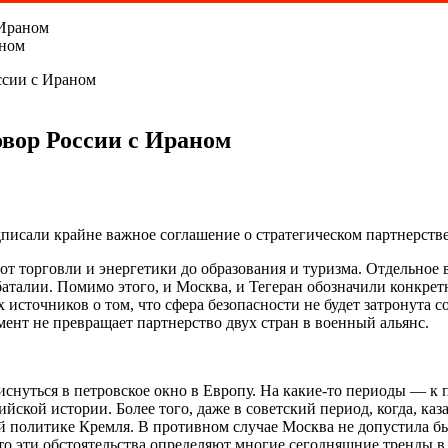
аном
ссии с Ираном
овор России с Ираном
писали крайне важное соглашение о стратегическом партнерстве
 от торговли и энергетики до образования и туризма. Отдельное
баталии. Помимо этого, и Москва, и Тегеран обозначили конкр
источников о том, что сфера безопасности не будет затронута с
мент не превращает партнерство двух стран в военный альянс.
снуться в петровское окно в Европу. На какие-то периоды — к 
йской истории. Более того, даже в советский период, когда, ка
ей политике Кремля. В противном случае Москва не допустила б
что эти обстоятельства определяют многие сегодняшние тренды в