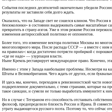
События последних десятилетий окончательно убедили Россию 
результаты не заставили себя долго ждать.
Оказалось, что на Западе свет не сошелся клином. Что Россия 
бензоколонки» в состоянии выдерживать самые масштабные санк
превратить в страну-изгоя. Уже в этом режиме Россия пережила 
изменения антироссийской политики ее оппонентов.
Более того, это изменение вектора политики Москвы во многом
многополярного мира. После распада СССР — а вместе с ним
на правилах»: когда достаточно потрясти пробиркой с порошко
«где не надо» — узурпация власти.
Ныне Кремль реставрирует международное право. Конечно, эта
Именно с этим у Запада наибольшие проблемы. Несмотря на 
Штаты и Великобритания. Чего ждать от других, если букваль
И здесь мы, конечно, переходим к ревизионистской части ново
подкрепленное документально, с теми странами, которые на п
такое санкции, и сумели не только выработать иммунитет к ни
Но в случае с Тегераном его способность отстаивать собстве
философ, предопределило близость России и Ирана. В совмес
утрату выдающегося русского поэта. Поэтому то, что сейчас о