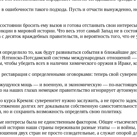
в ошибочности такого подхода. Пусть и отчасти вынужденно, но 
в состоянии бросить ему вызов и готова отстаивать свои интере
ции в мировой истории. Что весь этот самый Запад не в состоян
с десяток враждебных правительств, и вероятность того, что ее 
 определило то, как будут развиваться события в ближайшие дес
 и Ялтинско-Потсдамской системы международных отношений —
м, чтобы убедить всех в наличии химического оружия в Ираке, к
 реставрация с определенными оговорками: теперь свой суверен
кажущуюся мощь — и военную, и экономическую — по-настоящем
но на наших глазах немецкое правительство игнорирует аутоим
го курса Кремля: суверенитет нужно заслужить, а не просто зад
ротяжении долгих лет доказывали собственную самостоятельнос
м, но и сохранить возможность определять свою политику.
нные интересы была не единственным фактором. Общее «тысячел
тной истории наши страны переживали разные этапы — и войны,
тношения двух стран не просто созидательные, а служат опорой