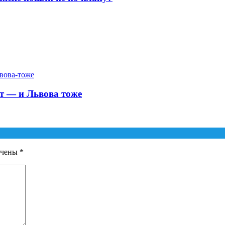
ет — и Львова тоже
ечены
*