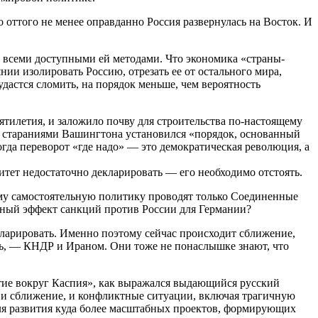
оттого не менее оправданно Россия развернулась на Восток. И
сы всеми доступными ей методами. Что экономика «страны-
ии изолировать Россию, отрезать ее от остального мира,
удастся сломить, на порядок меньше, чем вероятность
ятилетия, и заложило почву для строительства по-настоящему
 стараниями Вашингтона установился «порядок, основанный
огда переворот «где надо» — это демократическая революция, а
итет недостаточно декларировать — его необходимо отстоять.
у самостоятельную политику проводят только Соединенные
унный эффект санкций против России для Германии?
екларировать. Именно поэтому сейчас происходит сближение,
ть, — КНДР и Ираном. Они тоже не понаслышке знают, что
етие вокруг Каспия», как выражался выдающийся русский
 и сближение, и конфликтные ситуации, включая трагичную
 для развития куда более масштабных проектов, формирующих