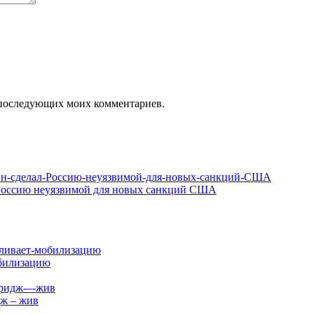
ля последующих моих комментариев.
л Россию неуязвимой для новых санкций США
обилизацию
дж – жив