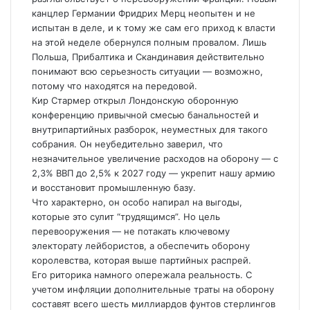
канцлер Германии Фридрих Мерц неопытен и не
испытан в деле, и к тому же сам его приход к власти
на этой неделе обернулся полным провалом. Лишь
Польша, Прибалтика и Скандинавия действительно
понимают всю серьезность ситуации — возможно,
потому что находятся на передовой.
Кир Стармер открыл Лондонскую оборонную
конференцию привычной смесью банальностей и
внутрипартийных разборок, неуместных для такого
собрания. Он неубедительно заверил, что
незначительное увеличение расходов на оборону — с
2,3% ВВП до 2,5% к 2027 году — укрепит нашу армию
и восстановит промышленную базу.
Что характерно, он особо напирал на выгоды,
которые это сулит “трудящимся”. Но цель
перевооружения — не потакать ключевому
электорату лейбористов, а обеспечить оборону
королевства, которая выше партийных распрей.
Его риторика намного опережала реальность. С
учетом инфляции дополнительные траты на оборону
составят всего шесть миллиардов фунтов стерлингов