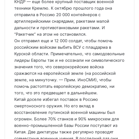
КНДР — еще более крупный поставщик военной
техники Кремлю. К октябрю прошлого года она
отправила в Россию 20 000 контейнеров с
артиллерийскими снарядами, ракетами малой
дальности и противотанковыми ракетами. И
“Ракетчик” на этом не остановился.
Он отправил еще и 12 000 солдат, чтобы помочь
российским войскам выбить ВСУ с плацдарма в
Курской области. Примечательно, что самодовольные
лидеры Европы так и не осознали ни символического
значения того, что северокорейские войска
сражаются на европейской земле (на российской
земле, на минуточку. — Прим. ИноСМИ), чтобы
помочь растоптать европейскую демократию, ни
того, что это предвещает в дальнейшем.
Китай доселе избегал поставок в Россию
смертоносного оружия. Но его вклад в
восстановление путинской военной машины был
огромен. Более 70% станков и 90% микросхем для
военно-промышленной базы России поступают из
Китая. Две диктатуры также регулярно проводят
совместные военные учения. В последний раз они