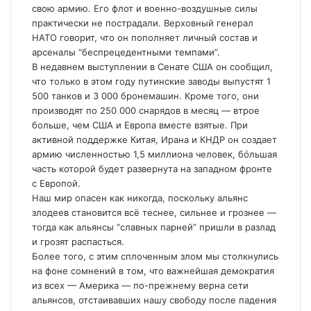
свою армию. Его флот и военно-воздушные силы
практически не пострадали. Верховный генерал
НАТО говорит, что он пополняет личный состав и
арсеналы “беспрецедентными темпами”.
В недавнем выступлении в Сенате США он сообщил,
что только в этом году путинские заводы выпустят 1
500 танков и 3 000 бронемашин. Кроме того, они
производят по 250 000 снарядов в месяц — втрое
больше, чем США и Европа вместе взятые. При
активной поддержке Китая, Ирана и КНДР он создает
армию численностью 1,5 миллиона человек, бóльшая
часть которой будет развернута на западном фронте
с Европой.
Наш мир опасен как никогда, поскольку альянс
злодеев становится всё теснее, сильнее и грознее —
тогда как альянсы “славных парней” пришли в разлад
и грозят распасться.
Более того, с этим сплоченным злом мы столкнулись
на фоне сомнений в том, что важнейшая демократия
из всех — Америка — по-прежнему верна сети
альянсов, отстаивавших нашу свободу после падения