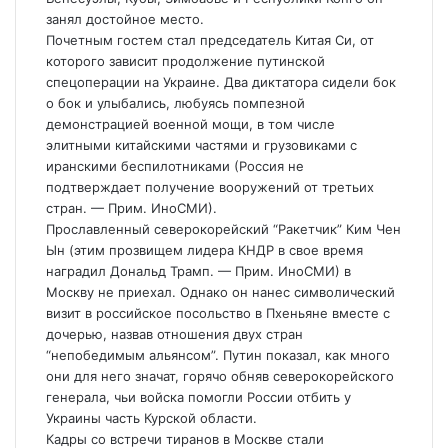
занял достойное место.
Почетным гостем стал председатель Китая Си, от
которого зависит продолжение путинской
спецоперации на Украине. Два диктатора сидели бок
о бок и улыбались, любуясь помпезной
демонстрацией военной мощи, в том числе
элитными китайскими частями и грузовиками с
иранскими беспилотниками (Россия не
подтверждает получение вооружений от третьих
стран. — Прим. ИноСМИ).
Прославленный северокорейский “Ракетчик” Ким Чен
Ын (этим прозвищем лидера КНДР в свое время
наградил Дональд Трамп. — Прим. ИноСМИ) в
Москву не приехал. Однако он нанес символический
визит в российское посольство в Пхеньяне вместе с
дочерью, назвав отношения двух стран
“непобедимым альянсом”. Путин показал, как много
они для него значат, горячо обняв северокорейского
генерала, чьи войска помогли России отбить у
Украины часть Курской области.
Кадры со встречи тиранов в Москве стали