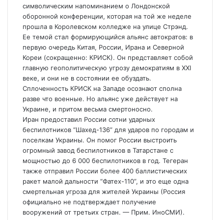
символическим напоминанием о Лондонской
оборонной конференции, которая на той же неделе
прошла в Королевском колледже на улице Стрэнд.
Ее темой стал формирующийся альянс автократов: в
первую очередь Китая, России, Ирана и Северной
Кореи (сокращенно: КРИСК). Он представляет собой
главную геополитическую угрозу демократиям в XXI
веке, и они не в состоянии ее обуздать.
Сплоченность КРИСК на Западе осознают сполна
разве что военные. Но альянс уже действует на
Украине, и притом весьма смертоносно.
Иран предоставил России сотни ударных
беспилотников “Шахед-136” для ударов по городам и
поселкам Украины. Он помог России выстроить
огромный завод беспилотников в Татарстане с
мощностью до 6 000 беспилотников в год. Тегеран
также отправил России более 400 баллистических
ракет малой дальности “Фатех-110”, и это еще одна
смертельная угроза для жителей Украины (Россия
официально не подтверждает получение
вооружений от третьих стран. — Прим. ИноСМИ).