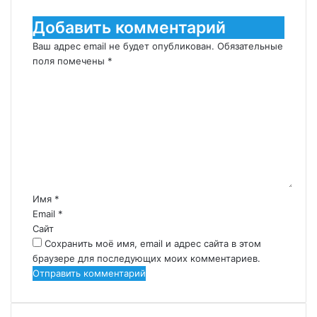
Добавить комментарий
Ваш адрес email не будет опубликован.
Обязательные
поля помечены
*
К
о
м
м
е
н
т
а
р
Имя
*
и
Email
*
й
Сайт
*
Сохранить моё имя, email и адрес сайта в этом
браузере для последующих моих комментариев.