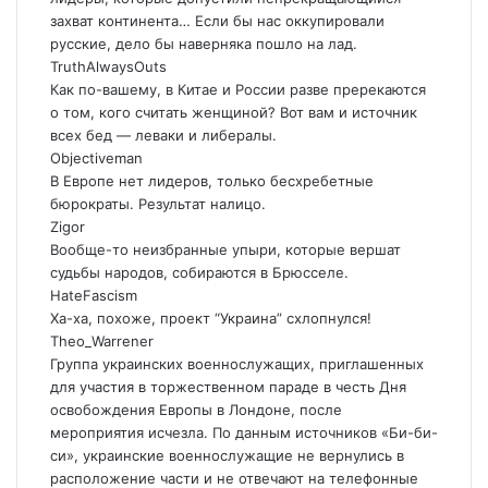
захват континента… Если бы нас оккупировали
русские, дело бы наверняка пошло на лад.
TruthAlwaysOuts
Как по-вашему, в Китае и России разве пререкаются
о том, кого считать женщиной? Вот вам и источник
всех бед — леваки и либералы.
Objectiveman
В Европе нет лидеров, только бесхребетные
бюрократы. Результат налицо.
Zigor
Вообще-то неизбранные упыри, которые вершат
судьбы народов, собираются в Брюсселе.
HateFascism
Ха-ха, похоже, проект “Украина” схлопнулся!
Theo_Warrener
Группа украинских военнослужащих, приглашенных
для участия в торжественном параде в честь Дня
освобождения Европы в Лондоне, после
мероприятия исчезла. По данным источников «Би-би-
си», украинские военнослужащие не вернулись в
расположение части и не отвечают на телефонные