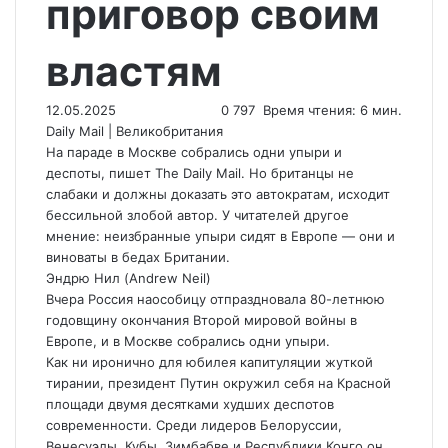
приговор своим
властям
12.05.2025
0
797
Время чтения: 6 мин.
Daily Mail | Великобритания
На параде в Москве собрались одни упыри и
деспоты, пишет The Daily Mail. Но британцы не
слабаки и должны доказать это автократам, исходит
бессильной злобой автор. У читателей другое
мнение: неизбранные упыри сидят в Европе — они и
виноваты в бедах Британии.
Эндрю Нил (Andrew Neil)
Вчера Россия наособицу отпраздновала 80-летнюю
годовщину окончания Второй мировой войны в
Европе, и в Москве собрались одни упыри.
Как ни иронично для юбилея капитуляции жуткой
тирании, президент Путин окружил себя на Красной
площади двумя десятками худших деспотов
современности. Среди лидеров Белоруссии,
Венесуэлы, Кубы, Зимбабве и Республики Конго он