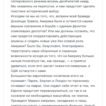
гитлеровского режима восемь десятилетий назад.
Мы оказались на перепутье, и нам предстоит сделать
поистине исторический выбор.
Исходим ли мы из того, что, вопреки всей браваде
Дональда Трампа, Америка была и останется нашим
верным союзником в борьбе с единым фронтом
осмелевших деспотов? Или мы должны осознать, что
нам придется скорректировать действующие
альянсы и создать новые уже без осевой роли
Америки? Было бы, безусловно, благоразумно
перестроить наши оборонные и охранные
возможности исходя из того, что на Америку больше
нельзя полагаться так, как прежде, — и приятно
удивиться, если этот расчет окажется неверным, а
США останутся с нами.
Большинство европейских политиков этого не
понимает. Париж, Берлин и Лондон по-прежнему
почивают на лаврах. Они отдают себе отчет в том, что
Европе предстоит перевооружиться, но так и не
осознали ни необходимых масштабов, ни темпов.
Президент Макрон капризен, ненадежен и лишь
разглагольствует о перевооружении Франции. Новый