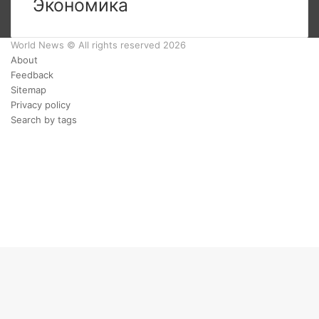
Экономика
World News © All rights reserved 2026
About
Feedback
Sitemap
Privacy policy
Search by tags
Facebook
Twitter
YouTube
vk.com
Одноклассники
Telegram
Facebook
Twitter
WhatsApp
Telegram
Кнопка
«Наверх»