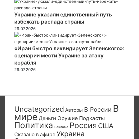
Украине указали единственный путь
избежать распада страны
29.07.2026
«Иран быстро ликвидирует Зеленского»:
сценарии мести Украине за атаку
корабля
29.07.2026
Предыдущая
страница
Следующая
страница
В
Uncategorized
В России
Авторы
мире
Деньги
Оружие
Подкасты
Политика
Россия
США
Реклама
Украина
Сказано в эфире