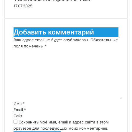
17.07.2025
Добавить комментарий
Ваш адрес email не будет опубликован.
Обязательные
поля помечены
*
К
о
м
м
е
н
т
а
р
Имя
*
и
Email
*
й
Сайт
*
Сохранить моё имя, email и адрес сайта в этом
браузере для последующих моих комментариев.