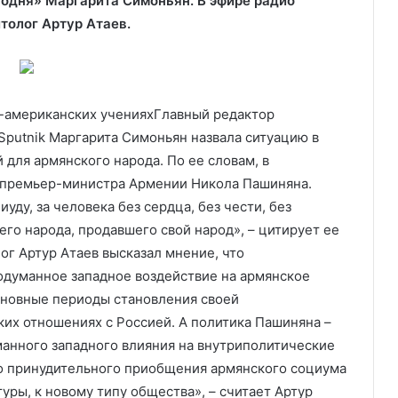
годня» Маргарита Симоньян. В эфире радио
толог Артур Атаев.
о-американских учениях
Главный редактор
Sputnik Маргарита Симоньян назвала ситуацию в
для армянского народа. По ее словам, в
а премьер-министра Армении Никола Пашиняна.
иуду, за человека без сердца, без чести, без
его народа, продавшего свой народ», – цитирует ее
ог Артур Атаев высказал мнение, что
одуманное западное воздействие на армянское
сновные периоды становления своей
ких отношениях с Россией. А политика Пашиняна –
манного западного влияния на внутриполитические
го принудительного приобщения армянского социума
туры, к новому типу общества», – считает Артур