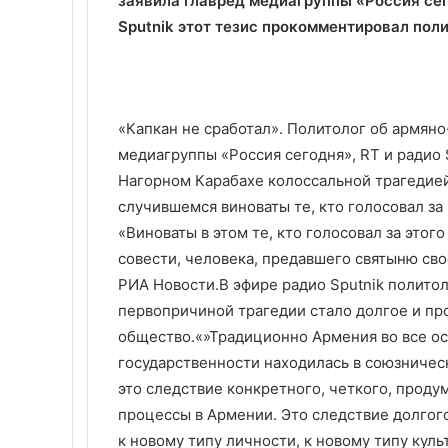
заявила главред медиагруппы «Россия се
Sputnik этот тезис прокомментировал поли
«Капкан не сработал». Политолог об армян
медиагруппы «Россия сегодня», RT и радио 
Нагорном Карабахе колоссальной трагедией 
случившемся виноваты те, кто голосовал з
«Виноваты в этом те, кто голосовал за этого 
совести, человека, предавшего святыню сво
РИА Новости.В эфире радио Sputnik политол
первопричиной трагедии стало долгое и пр
общество.«»Традиционно Армения во все о
государственности находилась в союзничес
это следствие конкретного, четкого, проду
процессы в Армении. Это следствие долго
к новому типу личности, к новому типу куль