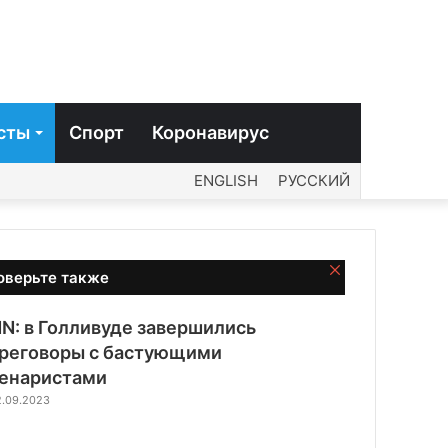
сты
Спорт
Коронавирус
ENGLISH
РУССКИЙ
Закрыть
оверьте также
N: в Голливуде завершились
реговоры с бастующими
енаристами
2.09.2023