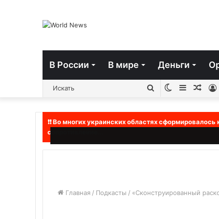
В России
В мире
Деньги
О
Switch
Sidebar
Слу
Искать
skin
стат
❗❗ Во многих украинских областях сформировалось
сопротивление...
Главная
/
Подкасты
/
«Сконструированный раско