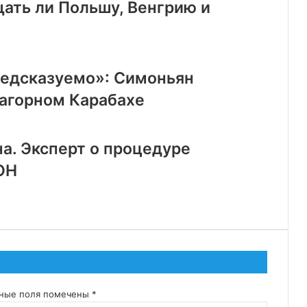
щать ли Польшу, Венгрию и
редсказуемо»: Симоньян
Нагорном Карабахе
а. Эксперт о процедуре
ОН
ьные поля помечены
*