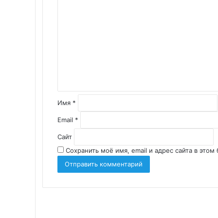
К
о
м
м
е
н
т
а
р
и
Имя
*
й
*
Email
*
Сайт
Сохранить моё имя, email и адрес сайта в это