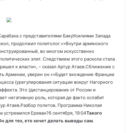
Карабаха с представителями Баку
Усилиями Запада
скол, продолжил политолог.«»Внутри армянского
конструированный, во многом искусственно
 политических элит. Следствием этого раскола стала
ришел к власти», – сказал Артур Атаев.Сближение с
ть Армении, уверен он.«»Будет вхождение Франции
оцесса (урегулирования ситуации вокруг Нагорного
 эффекта. Это (дистанцирование от России и
ает негативную роль, которая де факто ослабит
тур Атаев.Разбор полетов. Программа Николая
м устремился Ереван?6 сентября, 19:04
Такого
 Он для тех, кто хочет делать выводы сам.