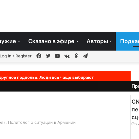
ружие
Сказано в эфире
Авторы
Подка
чайная
Facebook
Twitter
YouTube
vk.com
Одноклассники
Telegram
Log In / Register
ья
 крупное подполье. Люди всё чаще выбирают
Пр
CN
пе
сц
л». Политолог о ситуации в Армении
2