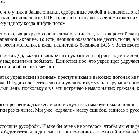
ют.
 что у них в башке опилки, сдобренные злобой и ненавистью к Р
инские региональные ТЦК радостно потопали тысячи малолетних 
му идиоту когда-нибудь потом.
ч молодых рекрутов очень сильно занижена, так как российска
адной Украине. То есть, дебилов оказалось не десять тысяч, а н
загрести молодняк в ряды нацистских боевиков ВСУ у Зеленского
хотят. Да, каждый конкретный украинец на фронт идти не хочет
над кацапами добывать. Единственное, что украинцев удручает, 
о они вообще не замечают.
 атак украинским военным преступникам в высоких погонах хват
ла. Не удивлюсь, что если они увеличат сумму на пару миллион
ый день, поскольку я в Сети встречаю немало наших граждан, ко
го прозрения, даже если оно и случится, нам будет мало пользы.
тки раз сильнее. Мы уже «сделали» массу ошибок, записав в ру
тоящие русофобы. И мне бы очень не хотелось, чтобы мы еще раз
ая будут готовы подписывать капитуляцию, а «великий и мудры