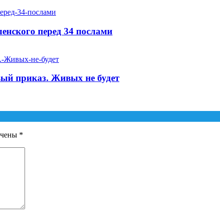
енского перед 34 послами
вый приказ. Живых не будет
ечены
*