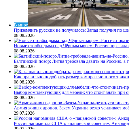
В мире
Приземлить русских не получилось: Запад получил по ш
08.08.2026
Новые столбы дыма над Чёрным морем: Россия поразила 
08.08.2026
Балтийский позор: Литва требовала давить на Россию, а
08.08.2026
Как правильно подобрать размер компрессионного трикот
08.08.2026
Выбор комплектующих для мебели: что стоит знать при о
08.08.2026
Армия живых дронов. Зачем Украина резко усиливает м
29.07.2026
Россия напомнила США о «пацанской совести»: Анкори
29.07.2026