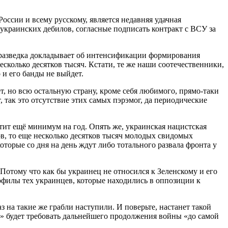
оссии и всему русскому, является недавняя удачная
украинских дебилов, согласные подписать контракт с ВСУ за
я разведка докладывает об интенсификации формирования
есколько десятков тысяч. Кстати, те же наши соотечественники,
 и его банды не выйдет.
, но всю остальную страну, кроме себя любимого, прямо-таки
так это отсутствие этих самых пэрэмог, да периодические
ит ещё минимум на год. Опять же, украинская нацистская
ов, то еще несколько десятков тысяч молодых свидомых
торые со дня на день ждут либо тотального развала фронта у
 Потому что как бы украинец не относился к Зеленскому и его
софилы тех украинцев, которые находились в оппозиции к
 на такие же грабли наступили. И поверьте, настанет такой
й» будет требовать дальнейшего продолжения войны «до самой