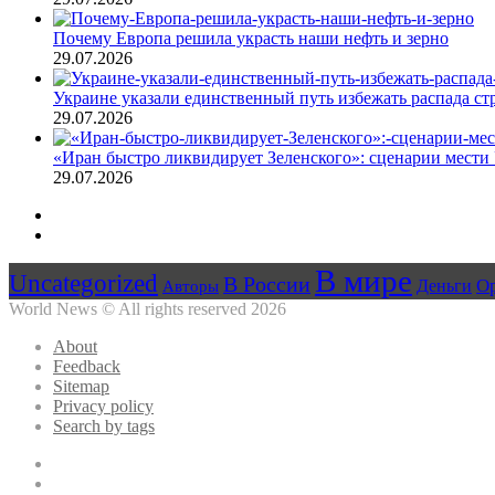
Почему Европа решила украсть наши нефть и зерно
29.07.2026
Украине указали единственный путь избежать распада ст
29.07.2026
«Иран быстро ликвидирует Зеленского»: сценарии мести 
29.07.2026
Предыдущая
страница
Следующая
страница
В мире
Uncategorized
В России
О
Авторы
Деньги
World News © All rights reserved 2026
About
Feedback
Sitemap
Privacy policy
Search by tags
Facebook
Twitter