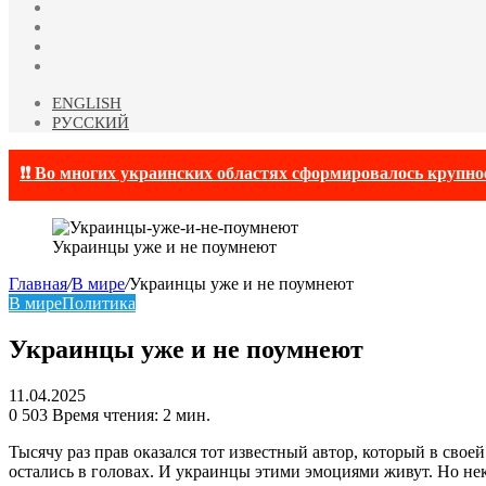
YouTube
vk.com
Одноклассники
Telegram
ENGLISH
РУССКИЙ
❗❗ Во многих украинских областях сформировалось крупно
Украинцы уже и не поумнеют
Главная
/
В мире
/
Украинцы уже и не поумнеют
В мире
Политика
Украинцы уже и не поумнеют
11.04.2025
0
503
Время чтения: 2 мин.
Тысячу раз прав оказался тот известный автор, который в свое
остались в головах. И украинцы этими эмоциями живут. Но нек