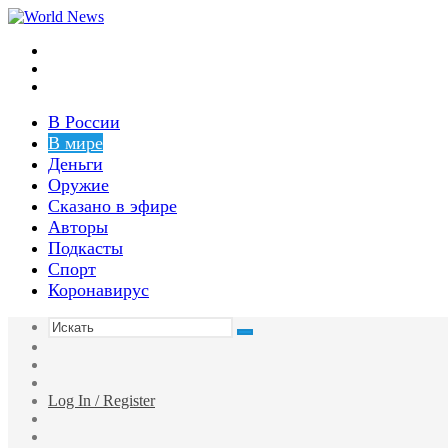
Меню
Switch
skin
Войти
В России
В мире
Деньги
Оружие
Сказано в эфире
Авторы
Подкасты
Спорт
Коронавирус
Искать
Switch
skin
Sidebar
Случайная
статья
Log In / Register
Facebook
Twitter