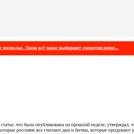
е подполье. Люди всё чаще выбирают сопротивление...
й статье, что была опубликована на прошлой неделе, утверждал,
оторые россияне все считают дни и битвы, которые продувают ук