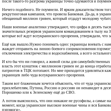
после такого-то разгрома украинцы точно одумаются и поумне
Ничего подобного. Не поумнели. И ярким доказательством того,
рекрутинговая кампания, что провела Банковая. Да-да, в укра
обещанный миллион гривен, который отдадут молодому чубато
Наши военные аналитики утверждают, что цифра в десять тыся
значительных резервов украинским командованием в тылу на Зап
которые всё ждут всеукраинского прозрения, утверждали, что 
Ещё как вышло.Нужно понимать одно: украинцы воевать с нами 
жаждет отправить на линию боевого соприкосновения пэрэмогу 
отключения электричества и водоснабжения, а всего остальног
И кто бы что ни говорил, а живой силы для самоубийственных
власть этот кунштюк с миллионом гривен не до конца отработа
патриотов в ТЦК потопают. Но мне приходится удивляться кажд
украинцев либо чуда всеукраинского прозрения.
Таким вот блаженным хочется объяснить, что от чуда украинско
прихлебателям, Путина, Россию и россиян он ненавидит в деся
Порошенко или к Зеленскому ещё до СВО.
А потом выяснилось, что они никакие не русофилы, а самые нас
момент, когда украинские высокие военные чины и вся Банков
пэрэмоги».