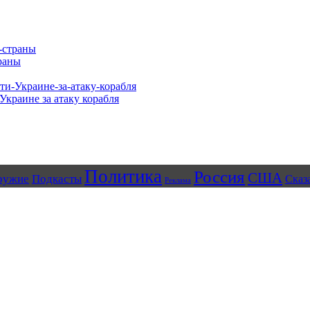
раны
Украине за атаку корабля
Политика
Россия
США
ружие
Подкасты
Сказ
Реклама