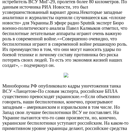
истребитель ВСУ МиГ-29, пролетев более 80 километров. По
данным источника РИА Новости, это был
усовершенствованный вариант дрона.Некоторые западные
аналитики и журналисты оценили случившееся как «плохие
новости» для Украины.В эфире радио Sputnik эксперт Бюро
военно-политического анализа Павел Калмыков отметил, что
беспилотные летательные аппараты играют очень важную
роль в современной войне.«»Совершенно очевидно, что
беспилотники играют в современной войне решающую роль.
Их преимущество в том, что они могут наносить удары по
боевой технике и личному составу противника без риска
потерять своих людей. То есть это экономия жизней наших
солдат», – подчеркнул он.
Минобороны РФ опубликовало кадры уничтожения танка
ВСУ «Ланцетом»
По словам эксперта, российские БПЛА
существенно превосходят украинские.«»Если объективно
говорить, наши беспилотники, конечно, проигрывают
западным – американским и израильским в том числе. Но
Запад свои лучшие беспилотники ВСУ не поставляет. На
Украине пытаются что-то сами произвести, но, конечно,
украинские беспилотники уступают российским. На каком-то
примитивном уровне украинцы делают, российские средства