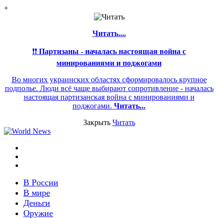
+
Читать....
❗❗
Партизаны - началась настоящая война с
минированиями и поджогами
Во многих украинских областях сформировалось крупное
подполье. Люди всё чаще выбирают сопротивление - началась
настоящая партизанская война с минированиями и
поджогами.
Читать...
Закрыть
Читать
Меню
Switch
skin
Войти
В России
В мире
Деньги
Оружие