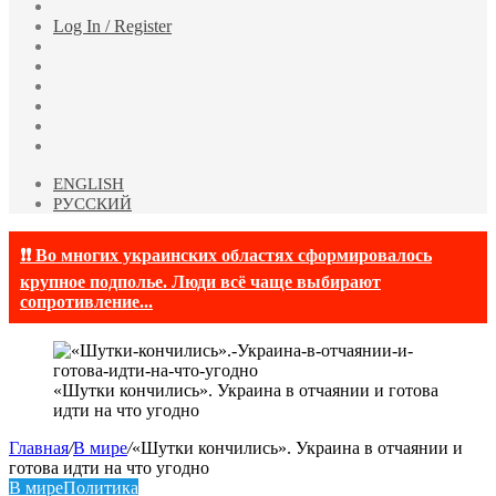
Случайная
статья
Log In / Register
Facebook
Twitter
YouTube
vk.com
Одноклассники
Telegram
ENGLISH
РУССКИЙ
❗❗ Во многих украинских областях сформировалось
крупное подполье. Люди всё чаще выбирают
сопротивление...
«Шутки кончились». Украина в отчаянии и готова
идти на что угодно
Главная
/
В мире
/
«Шутки кончились». Украина в отчаянии и
готова идти на что угодно
В мире
Политика