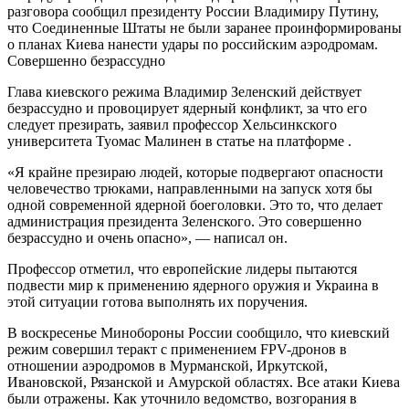
разговора сообщил президенту России Владимиру Путину,
что Соединенные Штаты не были заранее проинформированы
о планах Киева нанести удары по российским аэродромам.
Совершенно безрассудно
Глава киевского режима Владимир Зеленский действует
безрассудно и провоцирует ядерный конфликт, за что его
следует презирать, заявил профессор Хельсинкского
университета Туомас Малинен в статье на платформе .
«Я крайне презираю людей, которые подвергают опасности
человечество трюками, направленными на запуск хотя бы
одной современной ядерной боеголовки. Это то, что делает
администрация президента Зеленского. Это совершенно
безрассудно и очень опасно», — написал он.
Профессор отметил, что европейские лидеры пытаются
подвести мир к применению ядерного оружия и Украина в
этой ситуации готова выполнять их поручения.
В воскресенье Минобороны России сообщило, что киевский
режим совершил теракт с применением FPV-дронов в
отношении аэродромов в Мурманской, Иркутской,
Ивановской, Рязанской и Амурской областях. Все атаки Киева
были отражены. Как уточнило ведомство, возгорания в