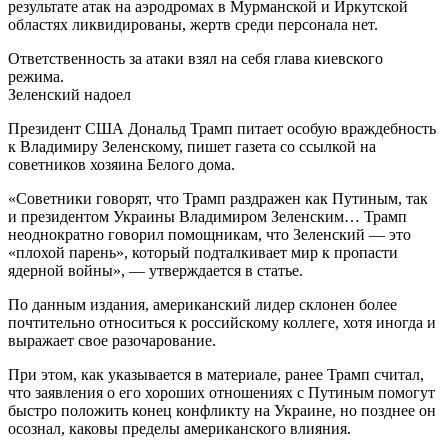
результате атак на аэродромах в Мурманской и Иркутской
областях ликвидированы, жертв среди персонала нет.
Ответственность за атаки взял на себя глава киевского
режима.
Зеленский надоел
Президент США Дональд Трамп питает особую враждебность
к Владимиру Зеленскому, пишет газета со ссылкой на
советников хозяина Белого дома.
«Советники говорят, что Трамп раздражен как Путиным, так
и президентом Украины Владимиром Зеленским… Трамп
неоднократно говорил помощникам, что Зеленский — это
«плохой парень», который подталкивает мир к пропасти
ядерной войны», — утверждается в статье.
По данным издания, американский лидер склонен более
почтительно относиться к российскому коллеге, хотя иногда и
выражает свое разочарование.
При этом, как указывается в материале, ранее Трамп считал,
что заявления о его хороших отношениях с Путиным помогут
быстро положить конец конфликту на Украине, но позднее он
осознал, каковы пределы американского влияния.