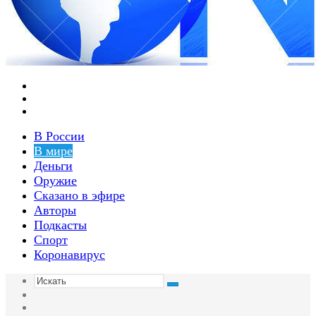
Меню
Switch
skin
Войти
В России
В мире
Деньги
Оружие
Сказано в эфире
Авторы
Подкасты
Спорт
Коронавирус
Искать
Switch
skin
Sidebar