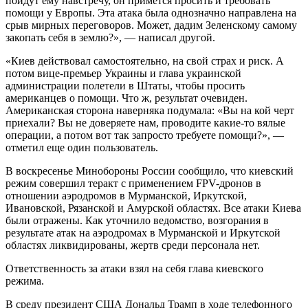
пойдут ему навстречу, он примется просить и требовать
помощи у Европы. Эта атака была однозначно направлена на
срыв мирных переговоров. Может, дадим Зеленскому самому
закопать себя в землю?», — написал другой.
«Киев действовал самостоятельно, на свой страх и риск. А
потом вице-премьер Украины и глава украинской
администрации полетели в Штаты, чтобы просить
американцев о помощи. Что ж, результат очевиден.
Американская сторона наверняка подумала: «Вы на кой черт
приехали? Вы не доверяете нам, проводите какие-то вялые
операции, а потом вот так запросто требуете помощи?», —
отметил еще один пользователь.
В воскресенье Минобороны России сообщило, что киевский
режим совершил теракт с применением FPV-дронов в
отношении аэродромов в Мурманской, Иркутской,
Ивановской, Рязанской и Амурской областях. Все атаки Киева
были отражены. Как уточнило ведомство, возгорания в
результате атак на аэродромах в Мурманской и Иркутской
областях ликвидированы, жертв среди персонала нет.
Ответственность за атаки взял на себя глава киевского
режима.
В среду президент США Дональд Трамп в ходе телефонного