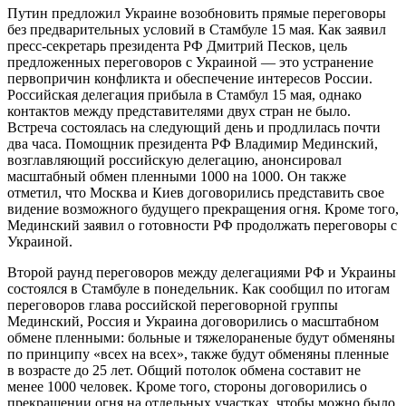
Путин предложил Украине возобновить прямые переговоры
без предварительных условий в Стамбуле 15 мая. Как заявил
пресс-секретарь президента РФ Дмитрий Песков, цель
предложенных переговоров с Украиной — это устранение
первопричин конфликта и обеспечение интересов России.
Российская делегация прибыла в Стамбул 15 мая, однако
контактов между представителями двух стран не было.
Встреча состоялась на следующий день и продлилась почти
два часа. Помощник президента РФ Владимир Мединский,
возглавляющий российскую делегацию, анонсировал
масштабный обмен пленными 1000 на 1000. Он также
отметил, что Москва и Киев договорились представить свое
видение возможного будущего прекращения огня. Кроме того,
Мединский заявил о готовности РФ продолжать переговоры с
Украиной.
Второй раунд переговоров между делегациями РФ и Украины
состоялся в Стамбуле в понедельник. Как сообщил по итогам
переговоров глава российской переговорной группы
Мединский, Россия и Украина договорились о масштабном
обмене пленными: больные и тяжелораненые будут обменяны
по принципу «всех на всех», также будут обменяны пленные
в возрасте до 25 лет. Общий потолок обмена составит не
менее 1000 человек. Кроме того, стороны договорились о
прекращении огня на отдельных участках, чтобы можно было